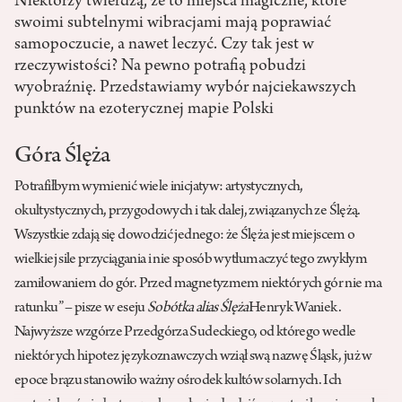
Niektórzy twierdzą, że to miejsca magiczne, które
swoimi subtelnymi wibracjami mają poprawiać
samopoczucie, a nawet leczyć. Czy tak jest w
rzeczywistości? Na pewno potrafią pobudzi
wyobraźnię. Przedstawiamy wybór najciekawszych
punktów na ezoterycznej mapie Polski
Góra Ślęża
Potrafiłbym wymienić wiele inicjatyw: artystycznych,
okultystycznych, przygodowych i tak dalej, związanych ze Ślężą.
Wszystkie zdają się dowodzić jednego: że Ślęża jest miejscem o
wielkiej sile przyciągania i nie sposób wytłumaczyć tego zwykłym
zamiłowaniem do gór. Przed magnetyzmem niektórych gór nie ma
ratunku” – pisze w eseju
Sobótka alias Ślęża
Henryk Waniek.
Najwyższe wzgórze Przedgórza Sudeckiego, od którego wedle
niektórych hipotez językoznawczych wziął swą nazwę Śląsk, już w
epoce brązu stanowiło ważny ośrodek kultów solarnych. Ich