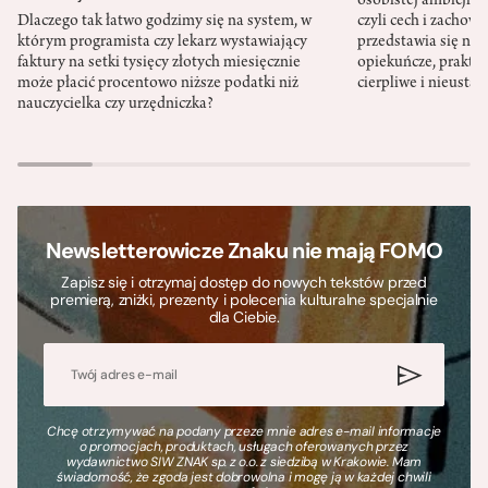
osobistej ambicji, 
Dlaczego tak łatwo godzimy się na system, w
czyli cech i zachow
którym programista czy lekarz wystawiający
przedstawia się nat
faktury na setki tysięcy złotych miesięcznie
opiekuńcze, praktyc
może płacić procentowo niższe podatki niż
cierpliwe i nieusta
nauczycielka czy urzędniczka?
Newsletterowicze Znaku nie mają FOMO
Zapisz się i otrzymaj dostęp do nowych tekstów przed
premierą, zniżki, prezenty i polecenia kulturalne specjalnie
dla Ciebie.
Chcę otrzymywać na podany przeze mnie adres e-mail informacje
o promocjach, produktach, usługach oferowanych przez
wydawnictwo SIW ZNAK sp. z o.o. z siedzibą w Krakowie. Mam
świadomość, że zgoda jest dobrowolna i mogę ją w każdej chwili