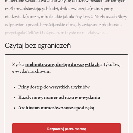
materialne świadectwa zachowały się do dziś w postaci kamiennych
rzeźb przedstawiających ludzi, dzikie zwierzęta (m.in. słynny
niedźwiedź) oraz symbole takie jak ukośny krzyż. Na zboczach Ślęży
odprawiano przedchrześcijańskie obrzędy związane z płodnością,
przyciągała Celtów i Łużyczan, miały się na nią zlatywać…
Czytaj bez ograniczeń
Zyskaj
nielimitowany dostęp do wszystkich
artykułów,
e-wydań i archiwum
Pełny dostęp do wszystkich artykułów
Każdy nowy numer od razu w e-wydaniu
Archiwum numerów zawsze pod ręką
Rozpocznij prenumeratę