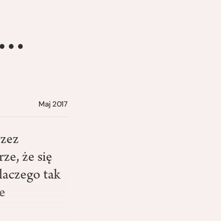
 i…
Maj 2017
rzez
e, że się
laczego tak
e