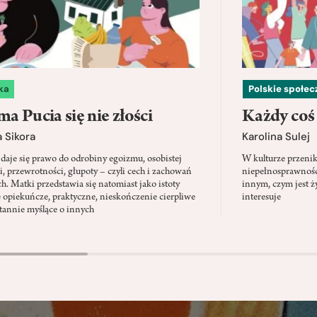
ka
Polskie społe
a Pucia się nie złości
Każdy coś
 Sikora
Karolina Sulej
daje się prawo do odrobiny egoizmu, osobistej
W kulturze przenik
i, przewrotności, głupoty – czyli cech i zachowań
niepełnosprawności
ch. Matki przedstawia się natomiast jako istoty
innym, czym jest ży
 opiekuńcze, praktyczne, nieskończenie cierpliwe
interesuje
stannie myślące o innych