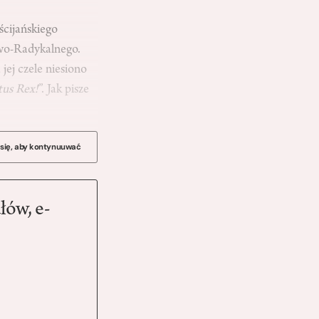
ścijańskiego
owo-Radykalnego.
jej czele niesiono
tus Rex!
”. Jak pisze
 się, aby kontynuuwać
łów, e-