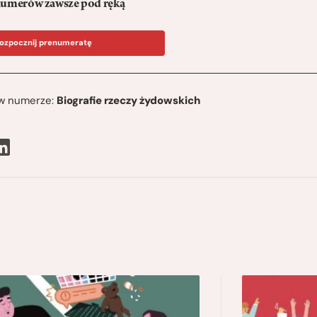
umerów zawsze pod ręką
ozpocznij prenumeratę
ę w numerze:
Biografie rzeczy żydowskich