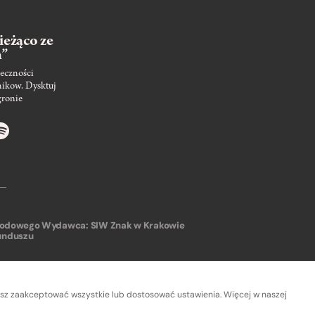
ieżąco ze
m”
eczności
nikow. Dysktuj
gronie
arodowego
Wydawca: SIW Znak w Krakowie
unduszu
sz zaakceptować wszystkie lub dostosować ustawienia. Więcej w naszej