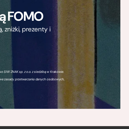
ają FOMO
zniżki, prezenty i
 SIW ZNAK sp. z o.o. z siedzibą w Krakowie.
owe zasady przetwarzania danych osobowych,