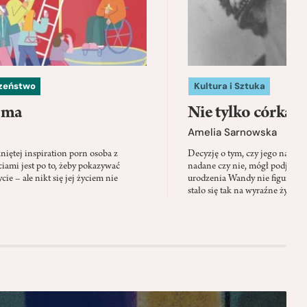
czeństwo
Kultura i Sztuka
 ma
Nie tylko córka
Amelia Sarnowska
niętej inspiration porn osoba z
Decyzję o tym, czy jego nazwis
ami jest po to, żeby pokazywać
nadane czy nie, mógł podjąć tylk
cie – ale nikt się jej życiem nie
urodzenia Wandy nie figuruje 
stało się tak na wyraźne życzen