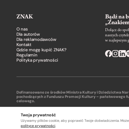
ZNAK
Bądź na b
„Znakie
O nas
Dołącz do społ
Dla autorów
naszych czytel
Dla reklamodawców
w najlepszym 
Kontakt
Gdzie mogę kupić ZNAK?
Regulamin
Polityka prywatności
Dofinansowano ze środków Ministra Kultury i Dziedzictwa N
pochodzących z Funduszu Promocji Kultury – państwowego f
celowego.
Twoja prywatność
Używamy plików cookie, aby poprawić Twoje doświadczenia. Może
A
A
polityce prywatności
.