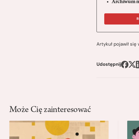
Archiwum n
R
Artykuł pojawił si
Udostępnij
Może Cię zainteresować