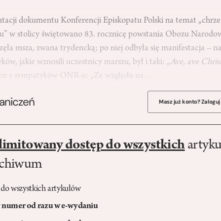
ntacji dokumentu Konferencji Episkopatu Polski na temat „chrze
mu” w stolicy świętowano 83. rocznicę powstania Obozu Narod
ła msza, zwana trydencką; po niej odbyła się manifestacja – na 
ków, jakie wznosili uczestnicy marszu, był i taki: „
Ave, ave Chris
den z sympatyków ONR-u: „Ze względu na…
raniczeń
Masz już konto? Zaloguj
limitowany dostęp do wszystkich
artyku
rchiwum
 do wszystkich artykułów
numer od razu w e-wydaniu