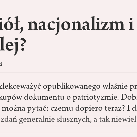
iół, nacjonalizm
lej?
i
zlekceważyć opublikowanego właśnie p
skupów dokumentu o patriotyzmie. Dobrz
ć można pytać: czemu dopiero teraz? I d
zdań generalnie słusznych, a tak niewiel