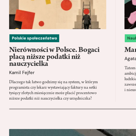
Polskie społeczeństwo
Nau
Nierówności w Polsce. Bogaci
Mam
płacą niższe podatki niż
Agata
nauczycielka
Tatom 
Kamil Fejfer
ambicj
ludzki
Dlaczego tak łatwo godzimy się na system, w którym
zawsze
programista czy lekarz wystawiający faktury na setki
i nieu
tysięcy złotych miesięcznie może płacić procentowo
niższe podatki niż nauczycielka czy urzędniczka?