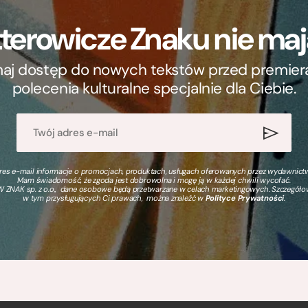
terowicze Znaku nie m
ymaj dostęp do nowych tekstów przed premierą, 
polecenia kulturalne specjalnie dla Ciebie.
s e-mail informacje o promocjach, produktach, usługach oferowanych przez wydawnictwo
Mam świadomość, że zgoda jest dobrowolna i mogę ją w każdej chwili wycofać.
 ZNAK sp. z o.o., dane osobowe będą przetwarzane w celach marketingowych. Szczegół
w tym przysługujących Ci prawach, można znaleźć w
Polityce Prywatności
.