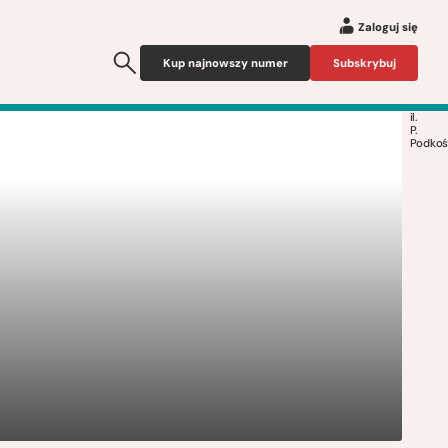
Zaloguj się
Kup najnowszy numer
Subskrybuj
il.
P.
Podkoś