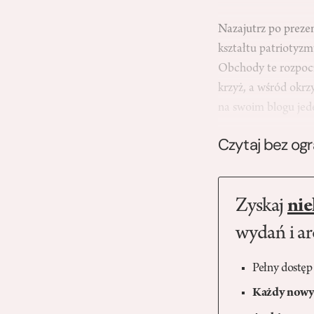
Nazajutrz po preze
kształtu patriotyz
Obchody te rozpoczę
krzyż, a wśród okrzy
na swoim blogu je
Czytaj bez og
Zyskaj
nie
wydań i a
Pełny dostęp
Każdy nowy 