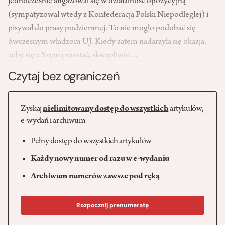
jednocześnie angażował się w działalność opozycyjną
(sympatyzował wtedy z Konfederacją Polski Niepodległej) i
pisywał do prasy podziemnej. To nie mogło podobać się
ówczesnym władzom UJ. Kiedy zatem nadarzyła się okazja,
żeby się z Szymą rozstać, skwapliwie…
Czytaj bez ograniczeń
Zyskaj
nielimitowany dostęp do wszystkich
artykułów,
e-wydań i archiwum
Pełny dostęp do wszystkich artykułów
Każdy nowy numer od razu w e-wydaniu
Archiwum numerów zawsze pod ręką
Rozpocznij prenumeratę