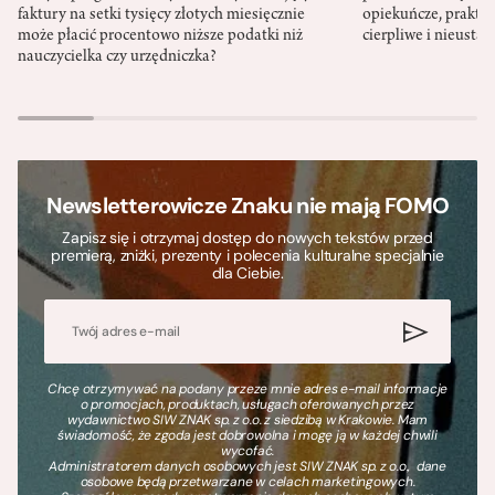
faktury na setki tysięcy złotych miesięcznie
opiekuńcze, praktyc
może płacić procentowo niższe podatki niż
cierpliwe i nieusta
nauczycielka czy urzędniczka?
Newsletterowicze Znaku nie mają FOMO
Zapisz się i otrzymaj dostęp do nowych tekstów przed
premierą, zniżki, prezenty i polecenia kulturalne specjalnie
dla Ciebie.
Chcę otrzymywać na podany przeze mnie adres e-mail informacje
o promocjach, produktach, usługach oferowanych przez
wydawnictwo SIW ZNAK sp. z o.o. z siedzibą w Krakowie. Mam
świadomość, że zgoda jest dobrowolna i mogę ją w każdej chwili
wycofać.
Administratorem danych osobowych jest SIW ZNAK sp. z o.o., dane
osobowe będą przetwarzane w celach marketingowych.