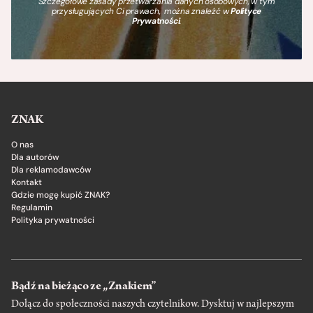
Szczegółowe zasady przetwarzania danych osobowych, w tym
przysługujących Ci prawach, można znaleźć w
Polityce
Prywatności
.
ZNAK
O nas
Dla autorów
Dla reklamodawców
Kontakt
Gdzie mogę kupić ZNAK?
Regulamin
Polityka prywatności
Bądź na bieżąco ze „Znakiem”
Dołącz do społeczności naszych czytelnikow. Dysktuj w najlepszym