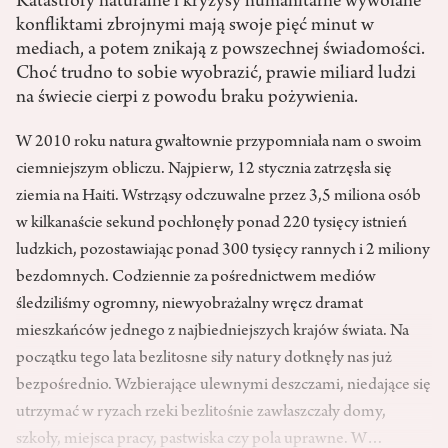
Katastrofy naturalne i kryzysy humanitarne wywołane
konfliktami zbrojnymi mają swoje pięć minut w
mediach, a potem znikają z powszechnej świadomości.
Choć trudno to sobie wyobrazić, prawie miliard ludzi
na świecie cierpi z powodu braku pożywienia.
W 2010 roku natura gwałtownie przypomniała nam o swoim
ciemniejszym obliczu. Najpierw, 12 stycznia zatrzęsła się
ziemia na Haiti. Wstrząsy odczuwalne przez 3,5 miliona osób
w kilkanaście sekund pochłonęły ponad 220 tysięcy istnień
ludzkich, pozostawiając ponad 300 tysięcy rannych i 2 miliony
bezdomnych. Codziennie za pośrednictwem mediów
śledziliśmy ogromny, niewyobrażalny wręcz dramat
mieszkańców jednego z najbiedniejszych krajów świata. Na
początku tego lata bezlitosne siły natury dotknęły nas już
bezpośrednio. Wzbierające ulewnymi deszczami, niedające się
utrzymać w ryzach rzeki bezlitośnie zawłaszczały domy,
szkoły, miejsca pracy, pastwiska czy pola uprawne. W…