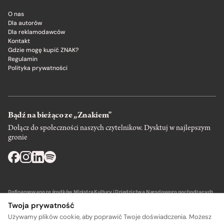
O nas
Dla autorów
Dla reklamodawców
Kontakt
Gdzie mogę kupić ZNAK?
Regulamin
Polityka prywatności
Bądź na bieżąco ze „Znakiem”
Dołącz do społeczności naszych czytelnikow. Dysktuj w najlepszym
gronie
Dofinansowano ze środków Ministra Kultury i Dziedzictwa Narodowego pochodzących
z Funduszu Promocji Kultury – państwowego funduszu celowego.
Twoja prywatność
Używamy plików cookie, aby poprawić Twoje doświadczenia. Możesz