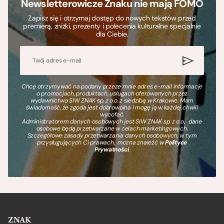
Newsletterowicze Znaku nie mają FOMO
Zapisz się i otrzymaj dostęp do nowych tekstów przed
premierą, zniżki, prezenty i polecenia kulturalne specjalnie
dla Ciebie.
Chcę otrzymywać na podany przeze mnie adres e-mail informacje
o promocjach, produktach, usługach oferowanych przez
wydawnictwo SIW ZNAK sp. z o.o. z siedzibą w Krakowie. Mam
świadomość, że zgoda jest dobrowolna i mogę ją w każdej chwili
wycofać.
Administratorem danych osobowych jest SIW ZNAK sp. z o.o., dane
osobowe będą przetwarzane w celach marketingowych.
Szczegółowe zasady przetwarzania danych osobowych, w tym
przysługujących Ci prawach, można znaleźć w
Polityce
Prywatności
.
ZNAK