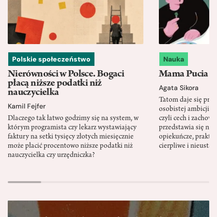
Polskie społeczeństwo
Nauka
Nierówności w Polsce. Bogaci
Mama Pucia się
płacą niższe podatki niż
Agata Sikora
nauczycielka
Tatom daje się pra
Kamil Fejfer
osobistej ambicji, 
Dlaczego tak łatwo godzimy się na system, w
czyli cech i zachow
którym programista czy lekarz wystawiający
przedstawia się nat
faktury na setki tysięcy złotych miesięcznie
opiekuńcze, praktyc
może płacić procentowo niższe podatki niż
cierpliwe i nieusta
nauczycielka czy urzędniczka?