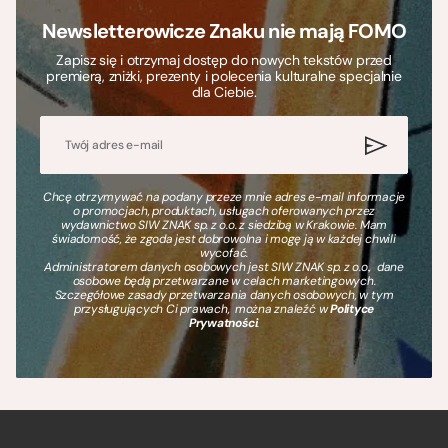
Newsletterowicze Znaku nie mają FOMO
Zapisz się i otrzymaj dostęp do nowych tekstów przed
premierą, zniżki, prezenty i polecenia kulturalne specjalnie
dla Ciebie.
Chcę otrzymywać na podany przeze mnie adres e-mail informacje
o promocjach, produktach, usługach oferowanych przez
wydawnictwo SIW ZNAK sp. z o.o. z siedzibą w Krakowie. Mam
świadomość, że zgoda jest dobrowolna i mogę ją w każdej chwili
wycofać.
Administratorem danych osobowych jest SIW ZNAK sp. z o.o., dane
osobowe będą przetwarzane w celach marketingowych.
Szczegółowe zasady przetwarzania danych osobowych, w tym
przysługujących Ci prawach, można znaleźć w
Polityce
Prywatności
.