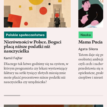
Polskie społeczeństwo
Nauka
Nierówności w Polsce. Bogaci
Mama Pucia się
płacą niższe podatki niż
Agata Sikora
nauczycielka
Tatom daje się pra
Kamil Fejfer
osobistej ambicji, 
Dlaczego tak łatwo godzimy się na system, w
czyli cech i zachow
którym programista czy lekarz wystawiający
przedstawia się nat
faktury na setki tysięcy złotych miesięcznie
opiekuńcze, praktyc
może płacić procentowo niższe podatki niż
cierpliwe i nieusta
nauczycielka czy urzędniczka?