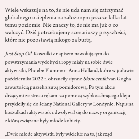
Wiele wskazuje na to, że nie uda nam się zatrzymać
globalnego ocieplenia na założonym jeszcze kilka lat
temu poziomie. Nie znaczy to, że nie ma już o co
walczyć. Dziś potrzebujemy scenariuszy przyszłości,
które nie pozostawią nikogo za burtą.
Just Stop Oil.
Koszulki z napisem nawołującym do
powstrzymania wydobycia ropy miały na sobie dwie
aktywistki, Phoebe Plummer i Anna Holland, które w połowie
października 2022 r. obrzuciły słynne
Słoneczniki
van Gogha
zawartością puszek z zupą pomidorową. Po tym akcie
drżącymi ze stresu rękami za pomocą szybkoschnącego kleju
przykleiły się do ściany National Gallery w Londynie. Napis na
koszulkach aktywistek odwoływał się do nazwy organizacji,
z którą związane były młode kobiety.
„Dwie młode aktywistki były wściekłe na to, jak rząd