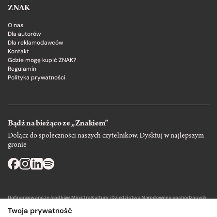
ZNAK
O nas
Dla autorów
Dla reklamodawców
Kontakt
Gdzie mogę kupić ZNAK?
Regulamin
Polityka prywatności
Bądź na bieżąco ze „Znakiem”
Dołącz do społeczności naszych czytelnikow. Dysktuj w najlepszym
gronie
Dofinansowano ze środków Ministra Kultury i Dziedzictwa Narodowego pochodzących
z Funduszu Promocji Kultury – państwowego funduszu celowego.
Twoja prywatność