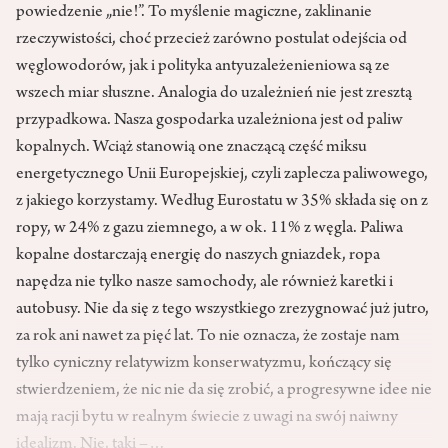
powiedzenie „nie!”. To myślenie magiczne, zaklinanie
rzeczywistości, choć przecież zarówno postulat odejścia od
węglowodorów, jak i polityka antyuzależenieniowa są ze
wszech miar słuszne. Analogia do uzależnień nie jest zresztą
przypadkowa. Nasza gospodarka uzależniona jest od paliw
kopalnych. Wciąż stanowią one znaczącą część miksu
energetycznego Unii Europejskiej, czyli zaplecza paliwowego,
z jakiego korzystamy. Według Eurostatu w 35% składa się on z
ropy, w 24% z gazu ziemnego, a w ok. 11% z węgla. Paliwa
kopalne dostarczają energię do naszych gniazdek, ropa
napędza nie tylko nasze samochody, ale również karetki i
autobusy. Nie da się z tego wszystkiego zrezygnować już jutro,
za rok ani nawet za pięć lat. To nie oznacza, że zostaje nam
tylko cyniczny relatywizm konserwatyzmu, kończący się
stwierdzeniem, że nic nie da się zrobić, a progresywne idee nie
mają racji bytu w realnym świecie z uwagi na swój naiwny
idealizm. Nie, taki –…