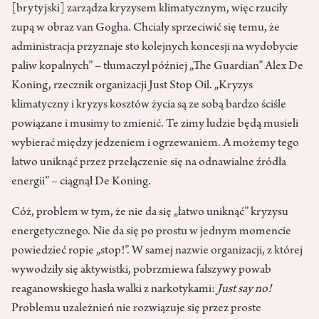
[brytyjski] zarządza kryzysem klimatycznym, więc rzuciły
zupą w obraz van Gogha. Chciały sprzeciwić się temu, że
administracja przyznaje sto kolejnych koncesji na wydobycie
paliw kopalnych” – tłumaczył później „The Guardian” Alex De
Koning, rzecznik organizacji Just Stop Oil. „Kryzys
klimatyczny i kryzys kosztów życia są ze sobą bardzo ściśle
powiązane i musimy to zmienić. Te zimy ludzie będą musieli
wybierać między jedzeniem i ogrzewaniem. A możemy tego
łatwo uniknąć przez przełączenie się na odnawialne źródła
energii” – ciągnął De Koning.
Cóż, problem w tym, że nie da się „łatwo uniknąć” kryzysu
energetycznego. Nie da się po prostu w jednym momencie
powiedzieć ropie „stop!”. W samej nazwie organizacji, z której
wywodziły się aktywistki, pobrzmiewa fałszywy powab
reaganowskiego hasła walki z narkotykami:
Just say no!
Problemu uzależnień nie rozwiązuje się przez proste