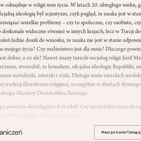
 odnajduje w religii sens życia. W latach 20. ubiegłego wieku, g
ficjalną ideologią był scjentyzm, czyli pogląd, że nauka jest w st
rozwiązać wszelkie problemy – czy to społeczne, czy osobiste, czy
o doskonale widoczne również w innych krajach, lecz w Turcji
koleń ludzie doszli do wniosku, że nauka nie jest w stanie odpowi
sens mojego życia? Czy małżeństwo jest dla mnie? Dlaczego powi
st dobre, a co złe? Nawet znany turecki socjolog religii Şerif Ma
ryzmu, stwierdził, że kemalizm, oficjalna ideologia Republiki, ni
arze metafizyki, estetyki i etyki. Dlatego wielu tureckich intele
j tradycji filozoficzno-religijnej, szczególnie w dziełach słynnego
skiego, Maulany Dżalaluddina Rumiego.
go powrotu do religijnych źródeł? Czy ma to jakiś związek z 
ie była polityka. Chodziło raczej o…
raniczeń
Masz już konto? Zaloguj