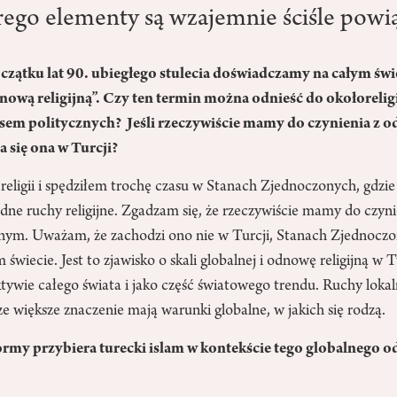
órego elementy są wzajemnie ściśle powi
zątku lat 90. ubiegłego stulecia doświadczamy na całym świe
nową religijną”. Czy ten termin można odnieść do okołoreli
sem politycznych? Jeśli rzeczywiście mamy do czynienia z o
a się ona w Turcji?
religii i spędziłem trochę czasu w Stanach Zjednoczonych, gdzi
odne ruchy religijne. Zgadzam się, że rzeczywiście mamy do czy
jnym. Uważam, że zachodzi ono nie w Turcji, Stanach Zjednoczo
m świecie. Jest to zjawisko o skali globalnej i odnowę religijną w T
ywie całego świata i jako część światowego trendu. Ruchy lokal
cze większe znaczenie mają warunki globalne, w jakich się rodzą.
formy przybiera turecki islam w kontekście tego globalnego 