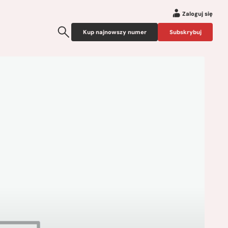
Zaloguj się
Kup najnowszy numer
Subskrybuj