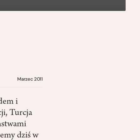
Marzec 2011
dem i
i, Turcja
aństwami
jemy dziś w