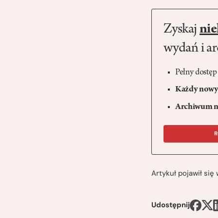
Zyskaj
nie
wydań i a
Pełny dostęp
Każdy nowy 
Archiwum n
R
Artykuł pojawił si
Udostępnij