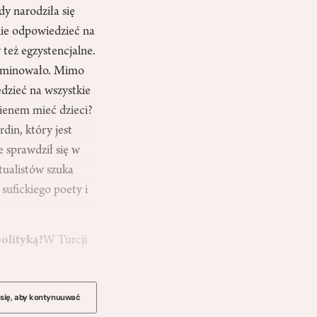
dy narodziła się
anie odpowiedzieć na
 też egzystencjalne.
 dominowało. Mimo
edzieć na wszystkie
nienem mieć dzieci?
rdin, który jest
e sprawdził się w
ktualistów szuka
 sufickiego poety i
polityką?
W Turcji
 się, aby kontynuuwać