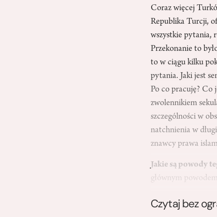
Coraz więcej Turków
Republika Turcji, o
wszystkie pytania, 
Przekonanie to był
to w ciągu kilku po
pytania. Jaki jest 
Po co pracuję? Co je
zwolennikiem sekula
szczególności w obsz
natchnienia w długie
znawcy prawa islam
Jakie są powody te
głównym powodem n
Czytaj bez og