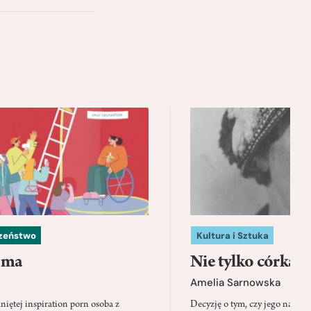
czeństwo
Kultura i Sztuka
 ma
Nie tylko córka
Amelia Sarnowska
niętej inspiration porn osoba z
Decyzję o tym, czy jego nazwis