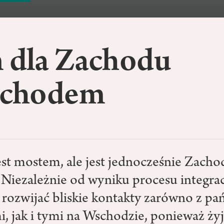
m dla Zachodu
Zachodem
jest mostem, ale jest jednocześnie Zacho
iezależnie od wyniku procesu integracj
j rozwijać bliskie kontakty zarówno z p
i, jak i tymi na Wschodzie, ponieważ ży