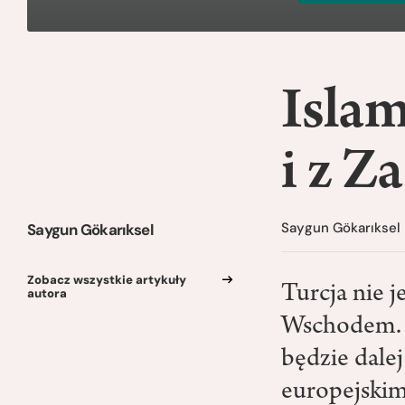
Isla
i z 
Saygun Gökarıksel
Saygun Gökarıksel
Zobacz wszystkie artykuły
Turcja nie 
autora
Wschodem. N
będzie dale
europejskim