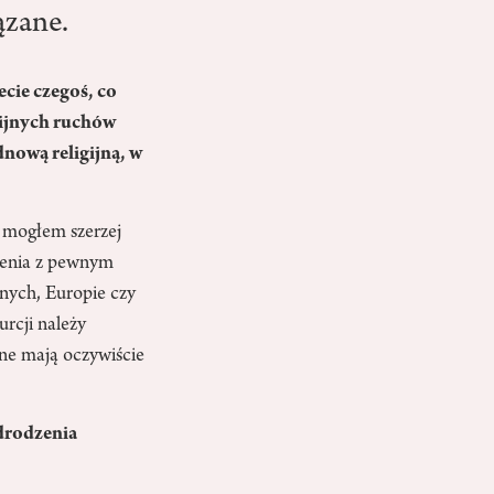
ązane.
cie czegoś, co
gijnych ruchów
dnową religijną, w
e mogłem szerzej
nienia z pewnym
nych, Europie czy
urcji należy
ne mają oczywiście
odrodzenia