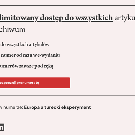
limitowany dostęp do wszystkich
artyku
rchiwum
 do wszystkich artykułów
numer od razu w e-wydaniu
umerów zawsze pod ręką
ozpocznij prenumeratę
ę w numerze:
Europa a turecki eksperyment