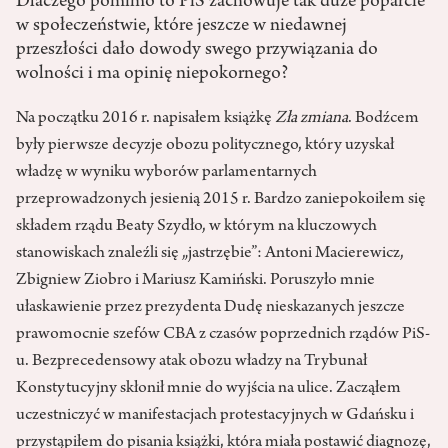
Dlaczego pomimo to PiS zachowuje tak duże poparcie
w społeczeństwie, które jeszcze w niedawnej
przeszłości dało dowody swego przywiązania do
wolności i ma opinię niepokornego?
Na początku 2016 r. napisałem książkę
Zła zmiana
. Bodźcem
były pierwsze decyzje obozu politycznego, który uzyskał
władzę w wyniku wyborów parlamentarnych
przeprowadzonych jesienią 2015 r. Bardzo zaniepokoiłem się
składem rządu Beaty Szydło, w którym na kluczowych
stanowiskach znaleźli się „jastrzębie”: Antoni Macierewicz,
Zbigniew Ziobro i Mariusz Kamiński. Poruszyło mnie
ułaskawienie przez prezydenta Dudę nieskazanych jeszcze
prawomocnie szefów CBA z czasów poprzednich rządów PiS-
u. Bezprecedensowy atak obozu władzy na Trybunał
Konstytucyjny skłonił mnie do wyjścia na ulice. Zacząłem
uczestniczyć w manifestacjach protestacyjnych w Gdańsku i
przystąpiłem do pisania książki, która miała postawić diagnozę,