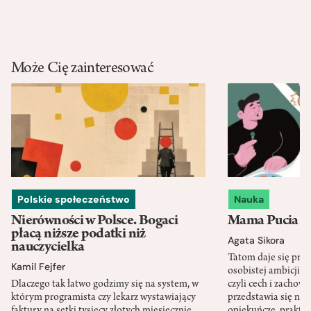
Może Cię zainteresować
Polskie społeczeństwo
Nauka
Nierówności w Polsce. Bogaci
Mama Pucia się
płacą niższe podatki niż
Agata Sikora
nauczycielka
Tatom daje się pra
Kamil Fejfer
osobistej ambicji, 
Dlaczego tak łatwo godzimy się na system, w
czyli cech i zachow
którym programista czy lekarz wystawiający
przedstawia się nat
faktury na setki tysięcy złotych miesięcznie
opiekuńcze, praktyc