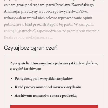
co nam grozi pod rządami partii Jarosława Kaczyńskiego.
Analizując przyczyny wyborczego zwycięstwa PiS-u,
wskazywałem wśród nich celowe wprowadzanie opinii
publicznej w błąd przez strategów tej partii. W kampanii
zniknęli „jastrzębie”, zapowiedziano, że premierem zostanie
Beata Szydło, niekojarzona z…
Czytaj bez ograniczeń
Zyskaj
nielimitowany dostęp do wszystkich
artykułów,
e-wydań i archiwum
Pełny dostęp do wszystkich artykułów
Każdy nowy numer od razu w e-wydaniu
Archiwum numerów zawsze pod ręką