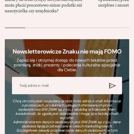
może płacić procentowo niższe podatki niż
cierpliwe i nieusta
nauczycielka czy urzędniczka?
Newsletterowicze Znaku nie mają FOMO
Zapisz się i otrzymaj dostęp do nowych tekstów przed
premierą, zniżki, prezenty i polecenia kulturalne specjalnie
dla Ciebie.
Chcę otrzymywać na podany przeze mnie adres e-mail informacje
o promocjach, produktach, usługach oferowanych przez
wydawnictwo SIW ZNAK sp. z o.o. z siedzibą w Krakowie. Mam
świadomość, że zgoda jest dobrowolna i mogę ją w każdej chwili
wycofać.
Administratorem danych osobowych jest SIW ZNAK sp. z o.o., dane
osobowe będą przetwarzane w celach marketingowych.
Szczegółowe zasady przetwarzania danych osobowych, w tym