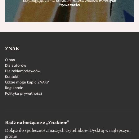
przysługujących Ci prawach, można znaleźć w
Polityce
Prywatności
.
ZNAK
O nas
Dla autorów
Dla reklamodawców
Kontakt
Gdzie mogę kupić ZNAK?
Regulamin
Polityka prywatności
Bądź na bieżąco ze „Znakiem”
Dołącz do społeczności naszych czytelnikow. Dysktuj w najlepszym
gronie