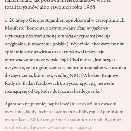
takich analiz jak postawa intelektualistów wobec
totalitaryzmów albo rewolucji roku 1968.
1. 26 lutego Giorgio Agamben opublikował w czasopiśmie „Il
Manifesto” komentarz zatytułowany
Stan wyjątkowy
wywołany nieuzasadnioną sytuacją kryzysową
(
wersja
oryginalna
,
tłumaczenie polskie
). Wyraźnie lekceważył w nim
epidemię koronawirusa oraz krytykował restrykcje
wprowadzone przez włoski rząd. Pisał m.in.: „Jest rażąco
oczywiste, że te ograniczenia są nieproporcjonalne w stosunku
do zagrożenia, które jest, według NRC (Włoskiej Krajowej
Rady ds. Badań Naukowych), zwyczajną grypą, niewiele
różniącą się od tej, która dotyka nas każdego roku”.
Agamben najpewniej napisał swój tekst dzień lub dwa dni
wcześniej, kiedy liczba zakażonych na Półwyspie Apenińskim
wynosiła ok. 200, z czego zmarło siedmioro z nich. Być może
nie dostrzegał jeszcze wyraźnie narastającego