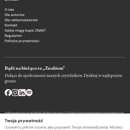
O nas
Dla autorów
Dla reklamodawców
Kontakt
Gdzie mogę kupić ZNAK?
Regulamin
Polityka prywatności
Bądź na bieżąco ze „Znakiem”
Dołącz do społeczności naszych czytelnikow. Dysktuj w najlepszym
gronie
Dofinansowano ze środków Ministra Kultury i Dziedzictwa Narodowego pochodzących
z Funduszu Promocji Kultury – państwowego funduszu celowego.
Twoja prywatność
Używamy plików cookie, aby poprawić Twoje doświadczenia. Możesz