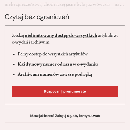
niebezpieczeństwa, choć raczej jasne było już wówczas – na…
Czytaj bez ograniczeń
Zyskaj
nielimitowany dostęp do wszystkich
artykułów,
e-wydań i archiwum
Pełny dostęp do wszystkich artykułów
Każdy nowy numer od razu w e-wydaniu
Archiwum numerów zawsze pod ręką
Rozpocznij prenumeratę
Masz już konto? Zaloguj się, aby kontynuuwać