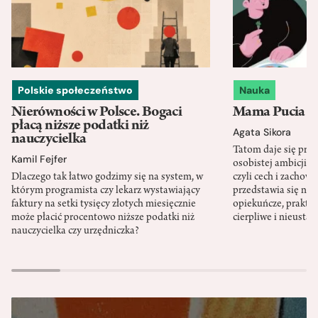
Polskie społeczeństwo
Nauka
Nierówności w Polsce. Bogaci
Mama Pucia się
płacą niższe podatki niż
Agata Sikora
nauczycielka
Tatom daje się pra
Kamil Fejfer
osobistej ambicji, 
Dlaczego tak łatwo godzimy się na system, w
czyli cech i zachow
którym programista czy lekarz wystawiający
przedstawia się nat
faktury na setki tysięcy złotych miesięcznie
opiekuńcze, praktyc
może płacić procentowo niższe podatki niż
cierpliwe i nieusta
nauczycielka czy urzędniczka?