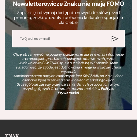
Newsletterowicze Znaku nie mają FOMO
Zapisz się i otrzymaj dostęp do nowych tekstów przed
premierą, zniżki, prezenty i polecenia kulturalne specjalnie
dla Ciebie.
Chcę otrzymywać na podany przeze mnie adres e-mail informacje
o promocjach, produktach, usługach oferowanych przez
wydawnictwo SIW ZNAK sp. z o.o. z siedzibą w Krakowie. Mam
świadomość, że zgoda jest dobrowolna i mogę ją w każdej chwili
wycofać.
Administratorem danych osobowych jest SIW ZNAK sp. z o.o., dane
osobowe będą przetwarzane w celach marketingowych.
Szczegółowe zasady przetwarzania danych osobowych, w tym
przysługujących Ci prawach, można znaleźć w
Polityce
Prywatności
.
ZNAK