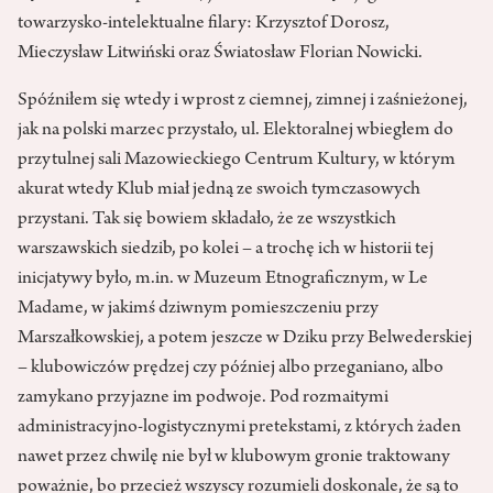
towarzysko-intelektualne filary: Krzysztof Dorosz,
Mieczysław Litwiński oraz Światosław Florian Nowicki.
Spóźniłem się wtedy i wprost z ciemnej, zimnej i zaśnieżonej,
jak na polski marzec przystało, ul. Elektoralnej wbiegłem do
przytulnej sali Mazowieckiego Centrum Kultury, w którym
akurat wtedy Klub miał jedną ze swoich tymczasowych
przystani. Tak się bowiem składało, że ze wszystkich
warszawskich siedzib, po kolei – a trochę ich w historii tej
inicjatywy było, m.in. w Muzeum Etnograficznym, w Le
Madame, w jakimś dziwnym pomieszczeniu przy
Marszałkowskiej, a potem jeszcze w Dziku przy Belwederskiej
– klubowiczów prędzej czy później albo przeganiano, albo
zamykano przyjazne im podwoje. Pod rozmaitymi
administracyjno-logistycznymi pretekstami, z których żaden
nawet przez chwilę nie był w klubowym gronie traktowany
poważnie, bo przecież wszyscy rozumieli doskonale, że są to