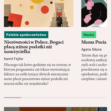
Polskie społeczeństwo
Nauka
Nierówności w Polsce. Bogaci
Mama Pucia się
płacą niższe podatki niż
Agata Sikora
nauczycielka
Tatom daje się pra
Kamil Fejfer
osobistej ambicji, 
Dlaczego tak łatwo godzimy się na system, w
czyli cech i zachow
którym programista czy lekarz wystawiający
przedstawia się nat
faktury na setki tysięcy złotych miesięcznie
opiekuńcze, praktyc
może płacić procentowo niższe podatki niż
cierpliwe i nieusta
nauczycielka czy urzędniczka?