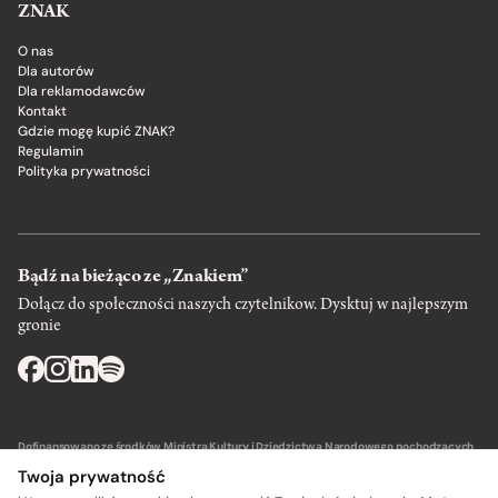
ZNAK
O nas
Dla autorów
Dla reklamodawców
Kontakt
Gdzie mogę kupić ZNAK?
Regulamin
Polityka prywatności
Bądź na bieżąco ze „Znakiem”
Dołącz do społeczności naszych czytelnikow. Dysktuj w najlepszym
gronie
Dofinansowano ze środków Ministra Kultury i Dziedzictwa Narodowego pochodzących
z Funduszu Promocji Kultury – państwowego funduszu celowego.
Twoja prywatność