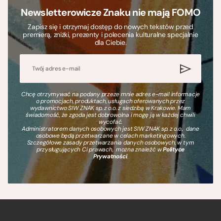
Newsletterowicze Znaku nie mają FOMO
Zapisz się i otrzymaj dostęp do nowych tekstów przed
premierą, zniżki, prezenty i polecenia kulturalne specjalnie
dla Ciebie.
Chcę otrzymywać na podany przeze mnie adres e-mail informacje
o promocjach, produktach, usługach oferowanych przez
wydawnictwo SIW ZNAK sp. z o.o. z siedzibą w Krakowie. Mam
świadomość, że zgoda jest dobrowolna i mogę ją w każdej chwili
wycofać.
Administratorem danych osobowych jest SIW ZNAK sp. z o.o., dane
osobowe będą przetwarzane w celach marketingowych.
Szczegółowe zasady przetwarzania danych osobowych, w tym
przysługujących Ci prawach, można znaleźć w
Polityce
Prywatności
.