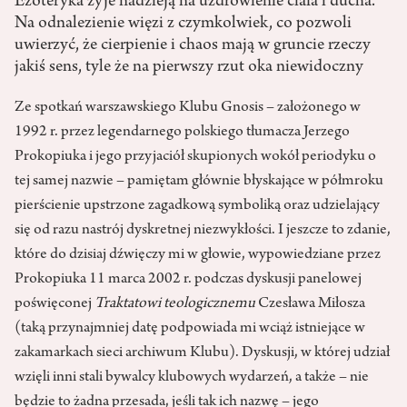
Ezoteryka żyje nadzieją na uzdrowienie ciała i ducha.
Na odnalezienie więzi z czymkolwiek, co pozwoli
uwierzyć, że cierpienie i chaos mają w gruncie rzeczy
jakiś sens, tyle że na pierwszy rzut oka niewidoczny
Ze spotkań warszawskiego Klubu Gnosis – założonego w
1992 r. przez legendarnego polskiego tłumacza Jerzego
Prokopiuka i jego przyjaciół skupionych wokół periodyku o
tej samej nazwie – pamiętam głównie błyskające w półmroku
pierścienie upstrzone zagadkową symboliką oraz udzielający
się od razu nastrój dyskretnej niezwykłości. I jeszcze to zdanie,
które do dzisiaj dźwięczy mi w głowie, wypowiedziane przez
Prokopiuka 11 marca 2002 r. podczas dyskusji panelowej
poświęconej
Traktatowi teologicznemu
Czesława Miłosza
(taką przynajmniej datę podpowiada mi wciąż istniejące w
zakamarkach sieci archiwum Klubu). Dyskusji, w której udział
wzięli inni stali bywalcy klubowych wydarzeń, a także – nie
będzie to żadna przesada, jeśli tak ich nazwę – jego