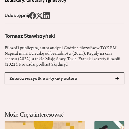
Zodiakary, tarociary i gnostycy
Udostępnij
Tomasz Stawiszyński
Filozof i publicysta, autor audycji Godzina filozofów w TOK FM.
Napisał m.in. Ucieczkę od bezradności (2021), Reguły na czas
chaosu (2022), a także Misję Sowy. Tosia, Franek i sekrety filozofii
(2022). Prowadzi podkast Skądinąd
Zobacz wszystkie artykuły autora
Może Cię zainteresować