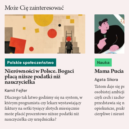
Może Cię zainteresować
Polskie społeczeństwo
Nauka
Nierówności w Polsce. Bogaci
Mama Pucia się
płacą niższe podatki niż
Agata Sikora
nauczycielka
Tatom daje się pra
Kamil Fejfer
osobistej ambicji, 
Dlaczego tak łatwo godzimy się na system, w
czyli cech i zachow
którym programista czy lekarz wystawiający
przedstawia się nat
faktury na setki tysięcy złotych miesięcznie
opiekuńcze, praktyc
może płacić procentowo niższe podatki niż
cierpliwe i nieusta
nauczycielka czy urzędniczka?