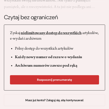
wszystkim swoją nieusuwalność. Nie tylko z pamięci i
pamiątek, ale z rzeczywistości. A ta już nie podlega ani…
Czytaj bez ograniczeń
Zyskaj
nielimitowany dostęp do wszystkich
artykułów,
e-wydań i archiwum
Pełny dostęp do wszystkich artykułów
Każdy nowy numer od razu w e-wydaniu
Archiwum numerów zawsze pod ręką
Rozpocznij prenumeratę
Masz już konto? Zaloguj się, aby kontynuuwać