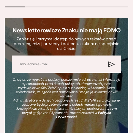
Newsletterowicze Znaku nie mają FOMO
Zapisz się i otrzymaj dostęp do nowych tekstów przed
premierą, zniżki, prezenty i polecenia kulturalne specjalnie
dla Ciebie.
Chcę otrzymywać na podany przeze mnie adres e-mail informacje
o promocjach, produktach, usługach oferowanych przez
wydawnictwo SIW ZNAK sp. z o.o. z siedzibą w Krakowie. Mam
świadomość, że zgoda jest dobrowolna i mogę ją w każdej chwili
wycofać.
Administratorem danych osobowych jest SIW ZNAK sp. z o.o., dane
osobowe będą przetwarzane w celach marketingowych.
Szczegółowe zasady przetwarzania danych osobowych, w tym
przysługujących Ci prawach, można znaleźć w
Polityce
Prywatności
.