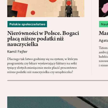
Polskie społeczeństwo
Nau
Nierówności w Polsce. Bogaci
Mam
płacą niższe podatki niż
Agata
nauczycielka
Tatom 
Kamil Fejfer
ambicj
ludzki
Dlaczego tak łatwo godzimy się na system, w którym
zawsze
programista czy lekarz wystawiający faktury na setki
i nieu
tysięcy złotych miesięcznie może płacić procentowo
niższe podatki niż nauczycielka czy urzędniczka?