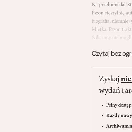
Na przełomie lat 8
Pszon cieszył się 
biografia, niemniej
Mietka. Pszon trakt
Nikt inny nie mógł
Czytaj bez og
Zyskaj
nie
wydań i a
Pełny dostęp
Każdy nowy 
Archiwum n