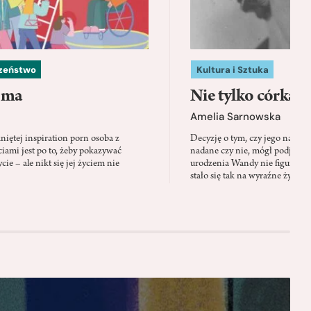
czeństwo
Kultura i Sztuka
 ma
Nie tylko córka
Amelia Sarnowska
niętej inspiration porn osoba z
Decyzję o tym, czy jego nazwis
ami jest po to, żeby pokazywać
nadane czy nie, mógł podjąć tylk
cie – ale nikt się jej życiem nie
urodzenia Wandy nie figuruje 
stało się tak na wyraźne życzen