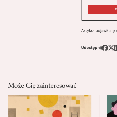
R
Artykuł pojawił si
Udostępnij
Może Cię zainteresować