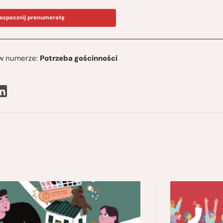
ozpocznij prenumeratę
ę w numerze:
Potrzeba gościnności