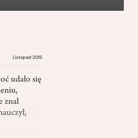
Listopad 2015
oć udało się
eniu,
e znał
nauczył,