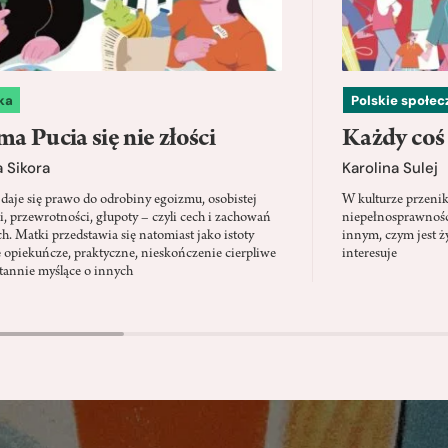
ka
Polskie społe
a Pucia się nie złości
Każdy coś
 Sikora
Karolina Sulej
daje się prawo do odrobiny egoizmu, osobistej
W kulturze przenik
i, przewrotności, głupoty – czyli cech i zachowań
niepełnosprawności
ch. Matki przedstawia się natomiast jako istoty
innym, czym jest ży
 opiekuńcze, praktyczne, nieskończenie cierpliwe
interesuje
stannie myślące o innych