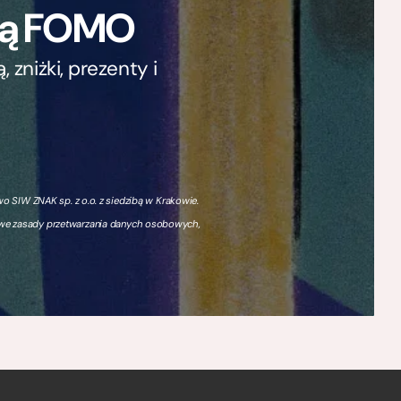
ają FOMO
zniżki, prezenty i
 SIW ZNAK sp. z o.o. z siedzibą w Krakowie.
owe zasady przetwarzania danych osobowych,