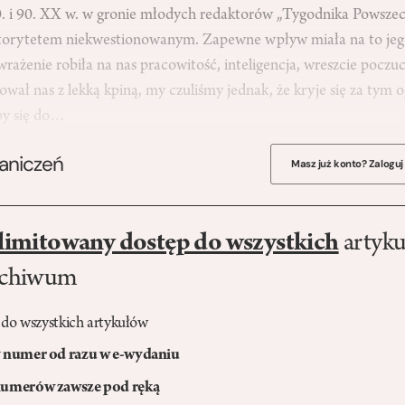
0. i 90. XX w. w gronie młodych redaktorów „Tygodnika Powsz
autorytetem niekwestionowanym. Zapewne wpływ miała na to je
 wrażenie robiła na nas pracowitość, inteligencja, wreszcie pocz
ował nas z lekką kpiną, my czuliśmy jednak, że kryje się za tym
by się do…
raniczeń
Masz już konto? Zaloguj
limitowany dostęp do wszystkich
artyku
rchiwum
 do wszystkich artykułów
numer od razu w e-wydaniu
umerów zawsze pod ręką