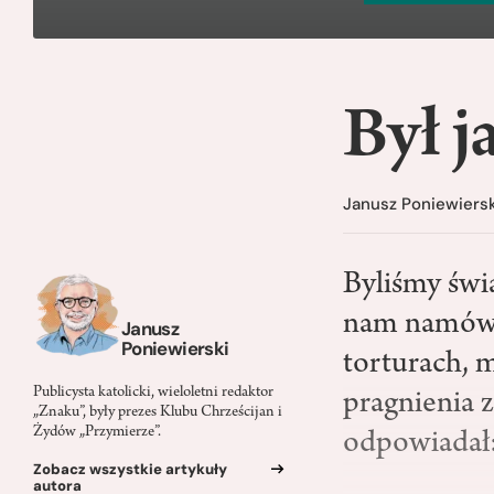
Był 
Janusz Poniewiersk
Byliśmy świ
nam namówić
Janusz
Poniewierski
torturach, m
Publicysta katolicki, wieloletni redaktor
pragnienia z
„Znaku”, były prezes Klubu Chrześcijan i
Żydów „Przymierze”.
odpowiadał:
Zobacz wszystkie artykuły
autora