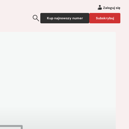
Zaloguj się
Kup najnowszy numer
Subskrybuj