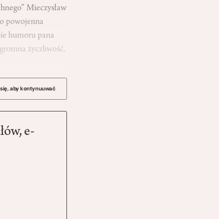
echnego” Mieczysław
go powojenna
ucie humoru pana
 ogromna życzliwość.
 się, aby kontynuuwać
łów, e-