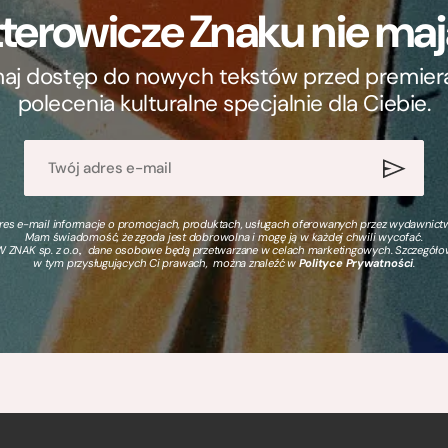
terowicze Znaku nie m
ymaj dostęp do nowych tekstów przed premierą, 
polecenia kulturalne specjalnie dla Ciebie.
s e-mail informacje o promocjach, produktach, usługach oferowanych przez wydawnictwo
Mam świadomość, że zgoda jest dobrowolna i mogę ją w każdej chwili wycofać.
 ZNAK sp. z o.o., dane osobowe będą przetwarzane w celach marketingowych. Szczegół
w tym przysługujących Ci prawach, można znaleźć w
Polityce Prywatności
.