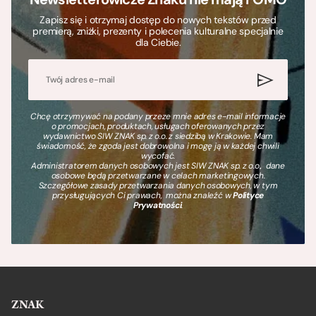
Zapisz się i otrzymaj dostęp do nowych tekstów przed
premierą, zniżki, prezenty i polecenia kulturalne specjalnie
dla Ciebie.
Chcę otrzymywać na podany przeze mnie adres e-mail informacje
o promocjach, produktach, usługach oferowanych przez
wydawnictwo SIW ZNAK sp. z o.o. z siedzibą w Krakowie. Mam
świadomość, że zgoda jest dobrowolna i mogę ją w każdej chwili
wycofać.
Administratorem danych osobowych jest SIW ZNAK sp. z o.o., dane
osobowe będą przetwarzane w celach marketingowych.
Szczegółowe zasady przetwarzania danych osobowych, w tym
przysługujących Ci prawach, można znaleźć w
Polityce
Prywatności
.
ZNAK