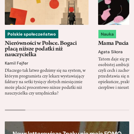
Polskie społeczeństwo
Nauka
Nierówności w Polsce. Bogaci
Mama Pucia się
płacą niższe podatki niż
Agata Sikora
nauczycielka
Tatom daje się pra
Kamil Fejfer
osobistej ambicji, 
Dlaczego tak łatwo godzimy się na system, w
czyli cech i zachow
którym programista czy lekarz wystawiający
przedstawia się nat
faktury na setki tysięcy złotych miesięcznie
opiekuńcze, praktyc
może płacić procentowo niższe podatki niż
cierpliwe i nieusta
nauczycielka czy urzędniczka?
Newsletterowicze Znaku nie mają FOMO