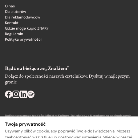
O nas
Dla autorów
Dla reklamodawców
Kontakt
Gdzie mogę kupić ZNAK?
Regulamin
Polityka prywatności
Bądź na bieżąco ze „Znakiem”
Dołącz do społeczności naszych czytelnikow. Dysktuj w najlepszym
gronie
Dofinansowano ze środków Ministra Kultury i Dziedzictwa Narodowego pochodzących
z Funduszu Promocji Kultury – państwowego funduszu celowego.
Twoja prywatność
Używamy plików cookie, aby poprawić Twoje doświadczenia. Możesz
zaakceptować wszystkie lub dostosować ustawienia. Więcej w naszej