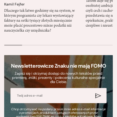
Tatom daje się pra
Kamil Fejfer
osobistej ambicji, 
Dlaczego tak łatwo godzimy się na system, w
czyli cech i zachow
którym programista czy lekarz wystawiający
przedstawia się nat
faktury na setki tysięcy złotych miesięcznie
opiekuńcze, praktyc
może płacić procentowo niższe podatki niż
cierpliwe i nieusta
nauczycielka czy urzędniczka?
Newsletterowicze Znaku nie mają FOMO
Zapisz się i otrzymaj dostęp do nowych tekstów przed
premierą, zniżki, prezenty i polecenia kulturalne specjalnie
dla Ciebie.
Chcę otrzymywać na podany przeze mnie adres e-mail informacje
o promocjach, produktach, usługach oferowanych przez
wydawnictwo SIW ZNAK sp. z o.o. z siedzibą w Krakowie. Mam