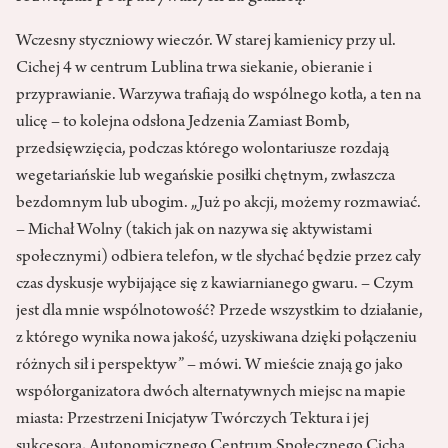
Wczesny styczniowy wieczór. W starej kamienicy przy ul.
Cichej 4 w centrum Lublina trwa siekanie, obieranie i
przyprawianie. Warzywa trafiają do wspólnego kotła, a ten na
ulicę – to kolejna odsłona Jedzenia Zamiast Bomb,
przedsięwzięcia, podczas którego wolontariusze rozdają
wegetariańskie lub wegańskie posiłki chętnym, zwłaszcza
bezdomnym lub ubogim. „Już po akcji, możemy rozmawiać.
– Michał Wolny (takich jak on nazywa się aktywistami
społecznymi) odbiera telefon, w tle słychać będzie przez cały
czas dyskusje wybijające się z kawiarnianego gwaru. – Czym
jest dla mnie wspólnotowość? Przede wszystkim to działanie,
z którego wynika nowa jakość, uzyskiwana dzięki połączeniu
różnych sił i perspektyw” – mówi. W mieście znają go jako
współorganizatora dwóch alternatywnych miejsc na mapie
miasta: Przestrzeni Inicjatyw Twórczych Tektura i jej
sukcesora, Autonomicznego Centrum Społecznego Cicha.