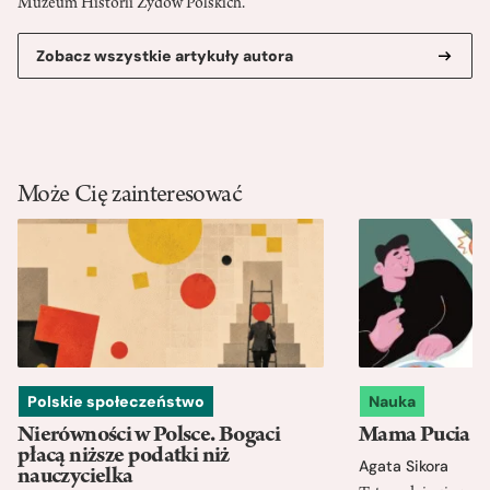
Muzeum Historii Żydów Polskich.
Zobacz wszystkie artykuły autora
Może Cię zainteresować
Polskie społeczeństwo
Nauka
Nierówności w Polsce. Bogaci
Mama Pucia się
płacą niższe podatki niż
Agata Sikora
nauczycielka