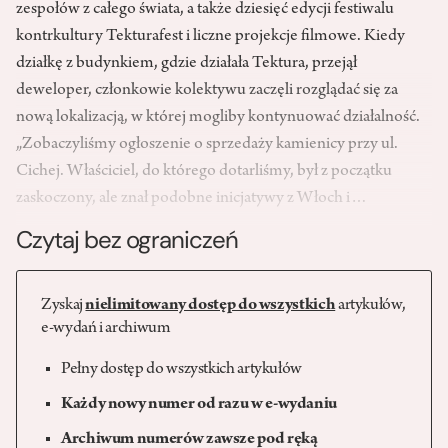
zespołów z całego świata, a także dziesięć edycji festiwalu
kontrkultury Tekturafest i liczne projekcje filmowe. Kiedy
działkę z budynkiem, gdzie działała Tektura, przejął
deweloper, członkowie kolektywu zaczęli rozglądać się za
nową lokalizacją, w której mogliby kontynuować działalność.
„Zobaczyliśmy ogłoszenie o sprzedaży kamienicy przy ul.
Cichej. Właściciel, do którego dotarliśmy, był z początku
zaskoczony, ale znał podobne inicjatywy z Włoch i…
Czytaj bez ograniczeń
Zyskaj
nielimitowany dostęp do wszystkich
artykułów,
e-wydań i archiwum
Pełny dostęp do wszystkich artykułów
Każdy nowy numer od razu w e-wydaniu
Archiwum numerów zawsze pod ręką