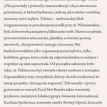
„Oba powstały z potrzeby samorealizacji i chęci stworzenia
przestrzeni, w której będziemy czuli się jak u siebie i na którą
możemy mieć wpływ. Tektura – nieformalny klub
zorganizowany w przedwojennej willi przy ul. Wieniawskiej –
była dobrowolną inicjatywą kilkunastu osób. Nazwa uosabiała
przeciwieństwo sztuczności, plastiku, a również pewną
surowość, chropowatość samego otoczenia. Nie
funkcjonowaliśmy jako organizacja pozarządowa, tylko
kolektyw, grupa, która czuła się odpowiedzialna za miejsce i
wspólnie się nim zajmowała. Od początku założenie było
takie, że Tektura ma być otwarta i służyć osobom z zewnątrz.
Zapraszaliśmy więc wszystkich, którzy chcieli zrealizować tu
swoje projekty, oferując im wsparcie”. Tak ruszyło: oprócz
gotowania w ramach Food Not Bombs także warsztaty
językowe, inicjatywy lokalnej grupy Amnesty International,
Kuchnia Społeczna, warsztaty samby Rytmy Oporu, koncerty