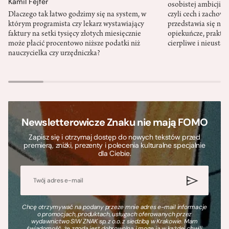
Kamil Fejfer
osobistej ambicji, 
Dlaczego tak łatwo godzimy się na system, w
czyli cech i zachow
którym programista czy lekarz wystawiający
przedstawia się nat
faktury na setki tysięcy złotych miesięcznie
opiekuńcze, praktyc
może płacić procentowo niższe podatki niż
cierpliwe i nieusta
nauczycielka czy urzędniczka?
Newsletterowicze Znaku nie mają FOMO
Zapisz się i otrzymaj dostęp do nowych tekstów przed
premierą, zniżki, prezenty i polecenia kulturalne specjalnie
dla Ciebie.
Chcę otrzymywać na podany przeze mnie adres e-mail informacje
o promocjach, produktach, usługach oferowanych przez
wydawnictwo SIW ZNAK sp. z o.o. z siedzibą w Krakowie. Mam
świadomość, że zgoda jest dobrowolna i mogę ją w każdej chwili