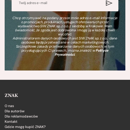
Chcę otrzymywać na podany przeze mnie adres e-mail informacje
o promocjach, produktach, usługach oferowanych przez
wydawnictwo SIW ZNAK sp. z o.o. z siedzibą w Krakowie. Mam
świadomość, że zgoda jest dobrowolna i mogę ją w każdej chwili
wycofać.
Administratorem danych osobowych jest SIW ZNAK sp. z o.o., dane
osobowe będą przetwarzane w celach marketingowych.
Szczegółowe zasady przetwarzania danych osobowych, w tym
przysługujących Ci prawach, można znaleźć w
Polityce
Prywatności
.
ZNAK
O nas
Dla autorów
Dla reklamodawców
Kontakt
Gdzie mogę kupić ZNAK?