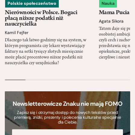
Polskie społeczeństwo
Nauka
Nierówności w Polsce. Bogaci
Mama Pucia się
płacą niższe podatki niż
Agata Sikora
nauczycielka
Tatom daje się pra
Kamil Fejfer
osobistej ambicji, 
Dlaczego tak łatwo godzimy się na system, w
czyli cech i zachow
którym programista czy lekarz wystawiający
przedstawia się nat
faktury na setki tysięcy złotych miesięcznie
opiekuńcze, praktyc
może płacić procentowo niższe podatki niż
cierpliwe i nieusta
nauczycielka czy urzędniczka?
Newsletterowicze Znaku nie mają FOMO
Zapisz się i otrzymaj dostęp do nowych tekstów przed
premierą, zniżki, prezenty i polecenia kulturalne specjalnie
dla Ciebie.