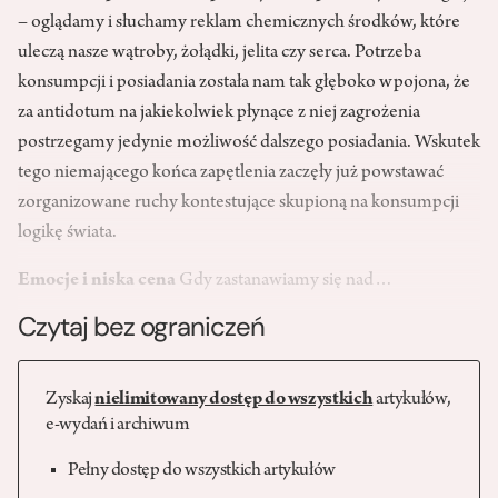
– oglądamy i słuchamy reklam chemicznych środków, które
uleczą nasze wątroby, żołądki, jelita czy serca. Potrzeba
konsumpcji i posiadania została nam tak głęboko wpojona, że
za antidotum na jakiekolwiek płynące z niej zagrożenia
postrzegamy jedynie możliwość dalszego posiadania. Wskutek
tego niemającego końca zapętlenia zaczęły już powstawać
zorganizowane ruchy kontestujące skupioną na konsumpcji
logikę świata.
Emocje i niska cena
Gdy zastanawiamy się nad…
Czytaj bez ograniczeń
Zyskaj
nielimitowany dostęp do wszystkich
artykułów,
e-wydań i archiwum
Pełny dostęp do wszystkich artykułów