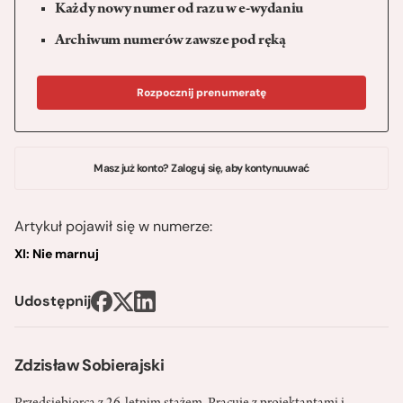
Każdy nowy numer od razu w e-wydaniu
Archiwum numerów zawsze pod ręką
Rozpocznij prenumeratę
Masz już konto? Zaloguj się, aby kontynuuwać
Artykuł pojawił się w numerze:
XI: Nie marnuj
Udostępnij
Zdzisław Sobierajski