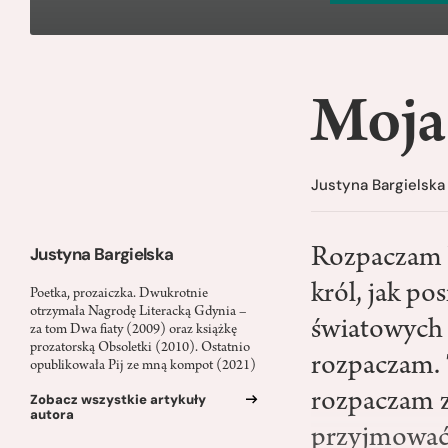
Moja
Justyna Bargielska
Justyna Bargielska
Rozpaczam 
król, jak po
Poetka, prozaiczka. Dwukrotnie
otrzymała Nagrodę Literacką Gdynia –
światowych 
za tom Dwa fiaty (2009) oraz książkę
prozatorską Obsoletki (2010). Ostatnio
rozpaczam. T
opublikowała Pij ze mną kompot (2021)
rozpaczam z
Zobacz wszystkie artykuły
autora
przyjmować 