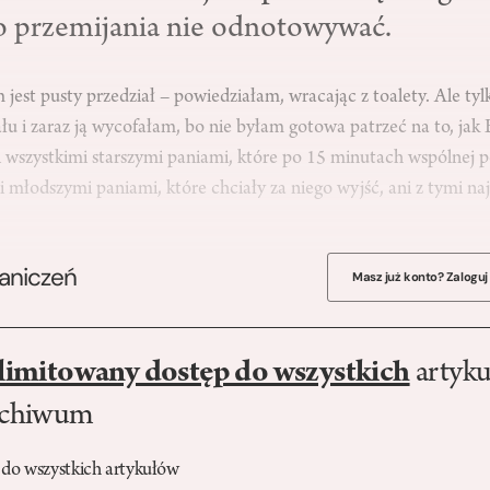
o przemijania nie odnotowywać.
jest pusty przedział – powiedziałam, wracając z toalety. Ale ty
łu i zaraz ją wycofałam, bo nie byłam gotowa patrzeć na to, jak
i wszystkimi starszymi paniami, które po 15 minutach wspólnej 
i młodszymi paniami, które chciały za niego wyjść, ani z tymi n
raniczeń
Masz już konto? Zaloguj
limitowany dostęp do wszystkich
artyku
rchiwum
 do wszystkich artykułów