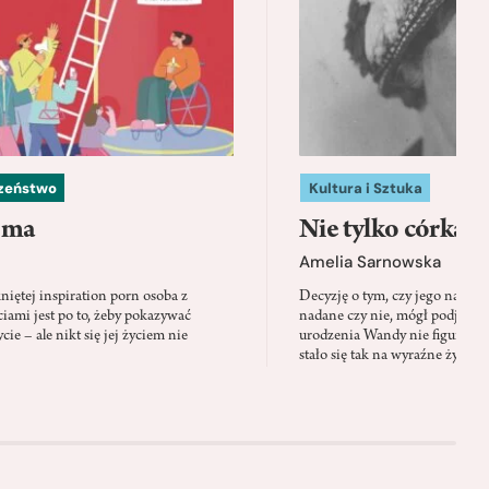
czeństwo
Kultura i Sztuka
 ma
Nie tylko córka
Amelia Sarnowska
niętej inspiration porn osoba z
Decyzję o tym, czy jego nazwis
ami jest po to, żeby pokazywać
nadane czy nie, mógł podjąć tylk
cie – ale nikt się jej życiem nie
urodzenia Wandy nie figuruje 
stało się tak na wyraźne życzen