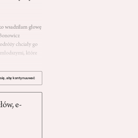
lko wsadziłam głowę
 Bonowicz
podróży chciały go
ajmłodszymi, które
 się, aby kontynuuwać
łów, e-