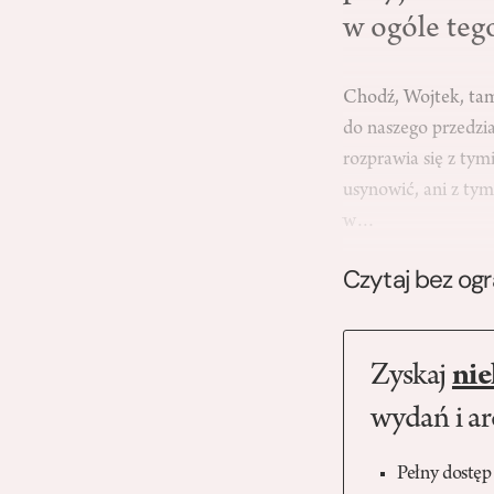
w ogóle teg
Chodź, Wojtek, tam 
do naszego przedzia
rozprawia się z tym
usynowić, ani z tym
w…
Czytaj bez og
Zyskaj
nie
wydań i a
Pełny dostęp