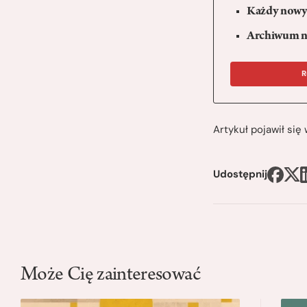
Każdy nowy 
Archiwum n
R
Artykuł pojawił si
Udostępnij
Może Cię zainteresować