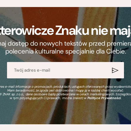
terowicze Znaku nie m
ymaj dostęp do nowych tekstów przed premierą, 
polecenia kulturalne specjalnie dla Ciebie.
s e-mail informacje o promocjach, produktach, usługach oferowanych przez wydawnictwo
Mam świadomość, że zgoda jest dobrowolna i mogę ją w każdej chwili wycofać.
 ZNAK sp. z o.o., dane osobowe będą przetwarzane w celach marketingowych. Szczegół
w tym przysługujących Ci prawach, można znaleźć w
Polityce Prywatności
.