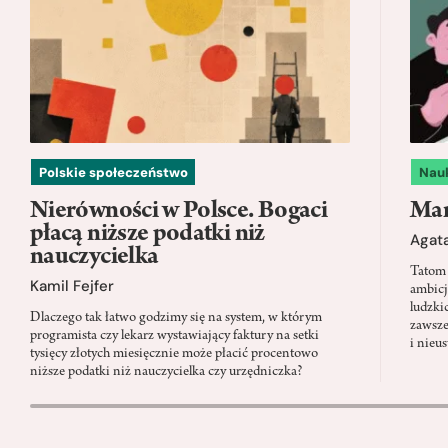
Polskie społeczeństwo
Nau
Nierówności w Polsce. Bogaci
Mam
płacą niższe podatki niż
Agata
nauczycielka
Tatom 
Kamil Fejfer
ambicj
ludzki
Dlaczego tak łatwo godzimy się na system, w którym
zawsze
programista czy lekarz wystawiający faktury na setki
i nieu
tysięcy złotych miesięcznie może płacić procentowo
niższe podatki niż nauczycielka czy urzędniczka?