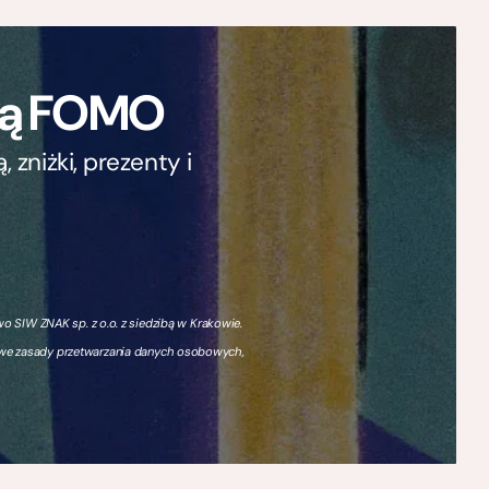
ają FOMO
zniżki, prezenty i
 SIW ZNAK sp. z o.o. z siedzibą w Krakowie.
owe zasady przetwarzania danych osobowych,