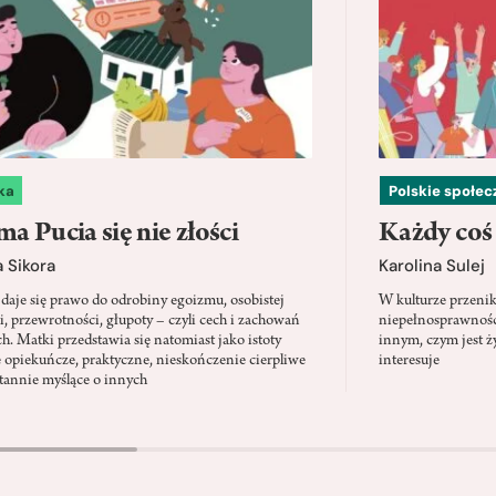
ka
Polskie społe
a Pucia się nie złości
Każdy coś
 Sikora
Karolina Sulej
daje się prawo do odrobiny egoizmu, osobistej
W kulturze przenik
i, przewrotności, głupoty – czyli cech i zachowań
niepełnosprawności
ch. Matki przedstawia się natomiast jako istoty
innym, czym jest ży
 opiekuńcze, praktyczne, nieskończenie cierpliwe
interesuje
stannie myślące o innych