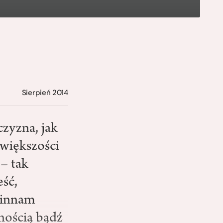
Sierpień 2014
zyzna, jak
 większości
– tak
eść,
winnam
nością bądź