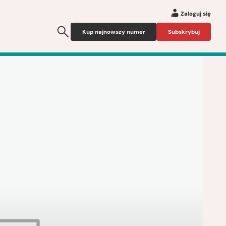
Zaloguj się
Kup najnowszy numer
Subskrybuj