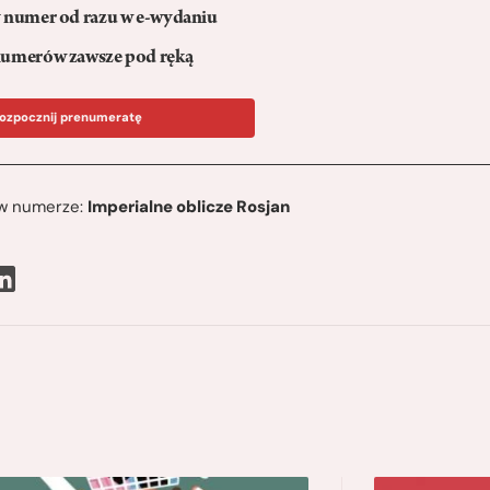
numer od razu w e-wydaniu
umerów zawsze pod ręką
ozpocznij prenumeratę
ę w numerze:
Imperialne oblicze Rosjan