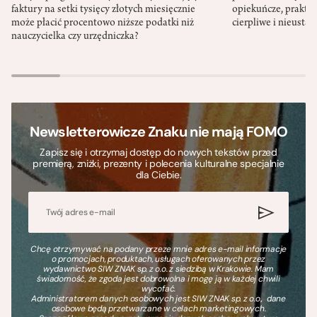
faktury na setki tysięcy złotych miesięcznie
opiekuńcze, praktyc
może płacić procentowo niższe podatki niż
cierpliwe i nieusta
nauczycielka czy urzędniczka?
Newsletterowicze Znaku nie mają FOMO
Zapisz się i otrzymaj dostęp do nowych tekstów przed
premierą, zniżki, prezenty i polecenia kulturalne specjalnie
dla Ciebie.
Chcę otrzymywać na podany przeze mnie adres e-mail informacje
o promocjach, produktach, usługach oferowanych przez
wydawnictwo SIW ZNAK sp. z o.o. z siedzibą w Krakowie. Mam
świadomość, że zgoda jest dobrowolna i mogę ją w każdej chwili
wycofać.
Administratorem danych osobowych jest SIW ZNAK sp. z o.o., dane
osobowe będą przetwarzane w celach marketingowych.