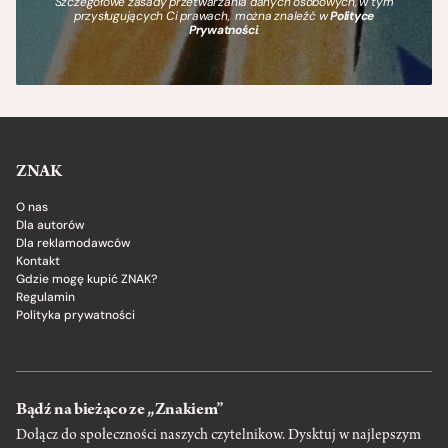
Szczegółowe zasady przetwarzania danych osobowych, w tym
przysługujących Ci prawach, można znaleźć w
Polityce
Prywatności
.
ZNAK
O nas
Dla autorów
Dla reklamodawców
Kontakt
Gdzie mogę kupić ZNAK?
Regulamin
Polityka prywatności
Bądź na bieżąco ze „Znakiem”
Dołącz do społeczności naszych czytelnikow. Dysktuj w najlepszym