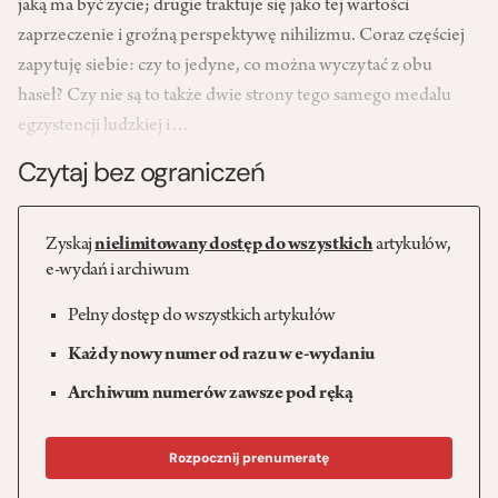
jaką ma być życie; drugie traktuje się jako tej wartości
zaprzeczenie i groźną perspektywę nihilizmu. Coraz częściej
zapytuję siebie: czy to jedyne, co można wyczytać z obu
haseł? Czy nie są to także dwie strony tego samego medalu
egzystencji ludzkiej i…
Czytaj bez ograniczeń
Zyskaj
nielimitowany dostęp do wszystkich
artykułów,
e-wydań i archiwum
Pełny dostęp do wszystkich artykułów
Każdy nowy numer od razu w e-wydaniu
Archiwum numerów zawsze pod ręką
Rozpocznij prenumeratę