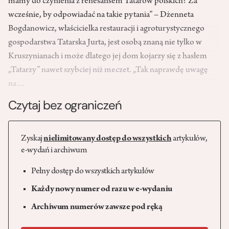
mamy do czynienia z renesansem Tatarów polskich? Za
wcześnie, by odpowiadać na takie pytania” – Dżenneta
Bogdanowicz, właścicielka restauracji i agroturystycznego
gospodarstwa Tatarska Jurta, jest osobą znaną nie tylko w
Kruszynianach i może dlatego jej dom kojarzy się z hasłem
„Tatarzy” nawet szybciej niż meczet. „Tak naprawdę uwagę
na…
Czytaj bez ograniczeń
Zyskaj
nielimitowany dostęp do wszystkich
artykułów,
e-wydań i archiwum
Pełny dostęp do wszystkich artykułów
Każdy nowy numer od razu w e-wydaniu
Archiwum numerów zawsze pod ręką