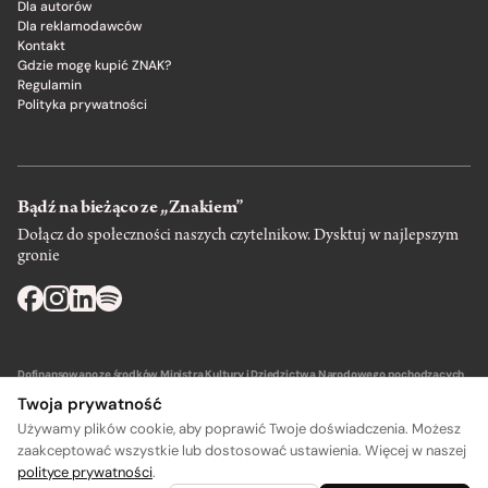
Dla autorów
Dla reklamodawców
Kontakt
Gdzie mogę kupić ZNAK?
Regulamin
Polityka prywatności
Bądź na bieżąco ze „Znakiem”
Dołącz do społeczności naszych czytelnikow. Dysktuj w najlepszym
gronie
Dofinansowano ze środków Ministra Kultury i Dziedzictwa Narodowego pochodzących
z Funduszu Promocji Kultury – państwowego funduszu celowego.
Twoja prywatność
Używamy plików cookie, aby poprawić Twoje doświadczenia. Możesz
zaakceptować wszystkie lub dostosować ustawienia. Więcej w naszej
polityce prywatności
.