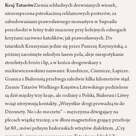
Kraj Tatarów
Ziemia schludnych drewnianych wiosek,
niezeszpecona pstrokacizną reklamowych posterów, za
zabudowaniami prawosławnego monastyru w Supraślu
przechodzi w leśny trakt znaczony przy kolejnych odnogach
krzyżami zarówno katolików, jak prawosławnych. Do
tatarskich Kruszynian jedzie się przez Puszczę Knyszyńską, a
później zarośnięte młodym lasem pola, aleje niespotykanie
strzelistych brzóz i lip, a w końcu drogowskazy z
mickiewiczowskimi nazwami: Kundzicze, Ciumicze, Łapicze.
Granica z Białorusią przebiega zaledwie kilka kilometrów stąd.
Ziemie Tatarów Wielkiego Księstwa Litewskiego podzielone
są dziś między trzy kraje, ale rodziny z Polski, Białorusi i Litwy
wciąż utrzymują kontakty. „Wszystkie drogi prowadzą tu do
Dżennety. No i do meczetu” – mężczyzna dźwigający na
plecach wiązkę trzciny, a w dłoni magnetofon grający przeboje
lat 80., mówi pełnym białoruskich wtrętów dialektem. „Czy