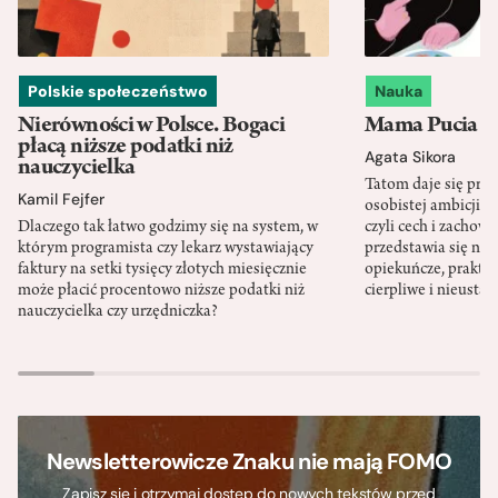
Polskie społeczeństwo
Nauka
Nierówności w Polsce. Bogaci
Mama Pucia się
płacą niższe podatki niż
Agata Sikora
nauczycielka
Tatom daje się pra
Kamil Fejfer
osobistej ambicji, 
Dlaczego tak łatwo godzimy się na system, w
czyli cech i zachow
którym programista czy lekarz wystawiający
przedstawia się nat
faktury na setki tysięcy złotych miesięcznie
opiekuńcze, praktyc
może płacić procentowo niższe podatki niż
cierpliwe i nieusta
nauczycielka czy urzędniczka?
Newsletterowicze Znaku nie mają FOMO
Zapisz się i otrzymaj dostęp do nowych tekstów przed