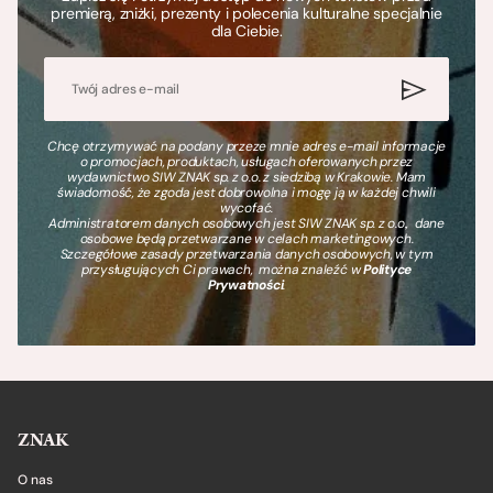
premierą, zniżki, prezenty i polecenia kulturalne specjalnie
dla Ciebie.
Chcę otrzymywać na podany przeze mnie adres e-mail informacje
o promocjach, produktach, usługach oferowanych przez
wydawnictwo SIW ZNAK sp. z o.o. z siedzibą w Krakowie. Mam
świadomość, że zgoda jest dobrowolna i mogę ją w każdej chwili
wycofać.
Administratorem danych osobowych jest SIW ZNAK sp. z o.o., dane
osobowe będą przetwarzane w celach marketingowych.
Szczegółowe zasady przetwarzania danych osobowych, w tym
przysługujących Ci prawach, można znaleźć w
Polityce
Prywatności
.
ZNAK
O nas