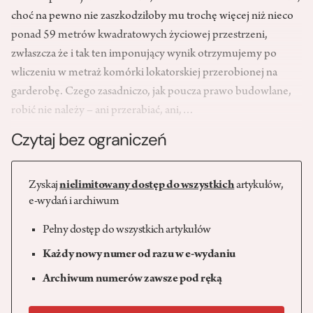
choć na pewno nie zaszkodziłoby mu trochę więcej niż nieco
ponad 59 metrów kwadratowych życiowej przestrzeni,
zwłaszcza że i tak ten imponujący wynik otrzymujemy po
wliczeniu w metraż komórki lokatorskiej przerobionej na
garderobę. Czego zasadniczo, jak poucza prawo budowlane,
robić nie należy – ani przerabiać, ani,…
Czytaj bez ograniczeń
Zyskaj
nielimitowany dostęp do wszystkich
artykułów,
e-wydań i archiwum
Pełny dostęp do wszystkich artykułów
Każdy nowy numer od razu w e-wydaniu
Archiwum numerów zawsze pod ręką