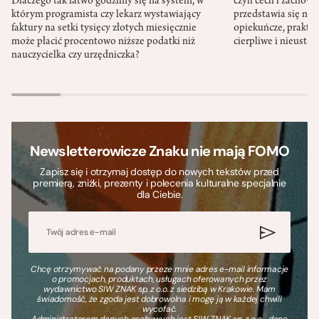
Dlaczego tak łatwo godzimy się na system, w
czyli cech i zachow
którym programista czy lekarz wystawiający
przedstawia się nat
faktury na setki tysięcy złotych miesięcznie
opiekuńcze, praktyc
może płacić procentowo niższe podatki niż
cierpliwe i nieusta
nauczycielka czy urzędniczka?
Newsletterowicze Znaku nie mają FOMO
Zapisz się i otrzymaj dostęp do nowych tekstów przed
premierą, zniżki, prezenty i polecenia kulturalne specjalnie
dla Ciebie.
Chcę otrzymywać na podany przeze mnie adres e-mail informacje
o promocjach, produktach, usługach oferowanych przez
wydawnictwo SIW ZNAK sp. z o.o. z siedzibą w Krakowie. Mam
świadomość, że zgoda jest dobrowolna i mogę ją w każdej chwili
wycofać.
Administratorem danych osobowych jest SIW ZNAK sp. z o.o., dane