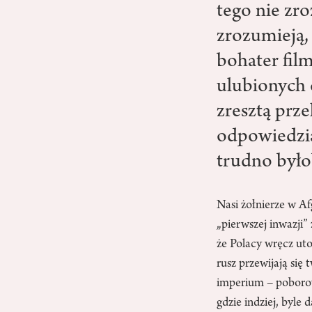
tego nie zro
zrozumieją, 
bohater fil
ulubionych 
zresztą prz
odpowiedzi
trudno było
Nasi żołnierze w A
„pierwszej inwazji
że Polacy wręcz ut
rusz przewijają si
imperium – poborow
gdzie indziej, byle 