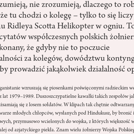
zumieją, nie zrozumieją, dlaczego to ro
że tu chodzi o kolegę – tylko to się li
mu Ridleya Scotta Helikopter w ogniu. T
cytatów współczesnych polskich żołnier
ekonany, że gdyby nie to poczucie
alności za kolegów, dowództwu kontyn
by prowadzić jakąkolwiek działalność o
fganistanie wzruszają się piosenkami poświęconymi radzieckim 
” z lat 1979–1989. Duszoszczypatielne kawałki takich zespołów j
ożsamiają się z losem sołdatów. W klipach tak chętnie odtwarza
ę twarze młodych chłopców, wysłanych pod Hindukusz, by bronić 
ych, przymusowo wcielonych do wojska, z których większość wo
dalej od azjatyckiego piekła. Znam wielu żołnierzy Wojska Polskie