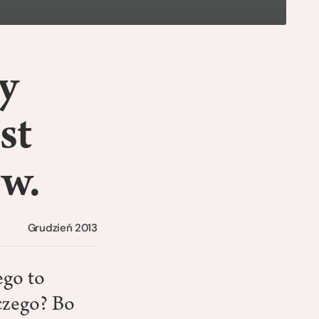
y
st
 w.
Grudzień 2013
ego to
czego? Bo