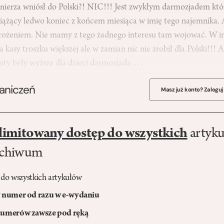
nierza wniósł do Polski?! NIC!!! Jest zwykłym darmozjadem kt
iążący ledwo koniec z końcem miesiąca w imię tego najemnika. A
rożeniem. Nie mamy z tego żadnego interesu tam wojować. W i
la kasy troszku większej ale w zamian nic nie zrobił dla Polski!!!
enty były wyższe dla dzieci darmozjada….
raniczeń
Masz już konto? Zaloguj
limitowany dostęp do wszystkich
artyku
rchiwum
 do wszystkich artykułów
numer od razu w e-wydaniu
umerów zawsze pod ręką