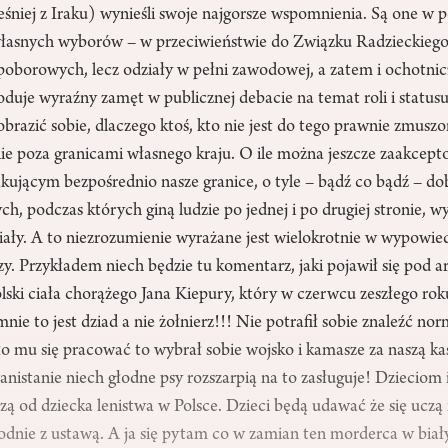
eśniej z Iraku) wynieśli swoje najgorsze wspomnienia. Są one w
łasnych wyborów – w przeciwieństwie do Związku Radzieckiego,
borowych, lecz odziały w pełni zawodowej, a zatem i ochotnic
je wyraźny zamęt w publicznej debacie na temat roli i statusu 
obrazić sobie, dlaczego ktoś, kto nie jest do tego prawnie zmuszo
nie poza granicami własnego kraju. O ile można jeszcze zaakcep
akującym bezpośrednio nasze granice, o tyle – bądź co bądź – d
h, podczas których giną ludzie po jednej i po drugiej stronie, wy
iały. A to niezrozumienie wyrażane jest wielokrotnie w wypowie
zy. Przykładem niech będzie tu komentarz, jaki pojawił się pod 
ski ciała chorążego Jana Kiepury, który w czerwcu zeszłego rok
nie to jest dziad a nie żołnierz!!! Nie potrafił sobie znaleźć no
ło mu się pracować to wybrał sobie wojsko i kamasze za naszą k
nistanie niech głodne psy rozszarpią na to zasługuje! Dzieciom i
czą od dziecka lenistwa w Polsce. Dzieci będą udawać że się uczą 
godnie z ustawą. A ja się pytam co w zamian ten morderca w bia