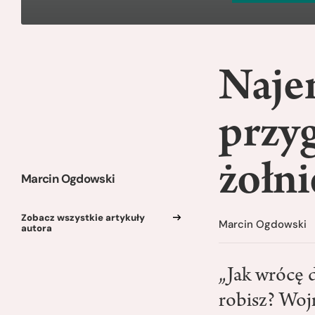
Naje
przyg
żołni
Marcin Ogdowski
Zobacz wszystkie artykuły
Marcin Ogdowski
autora
„Jak wrócę 
robisz? Woj