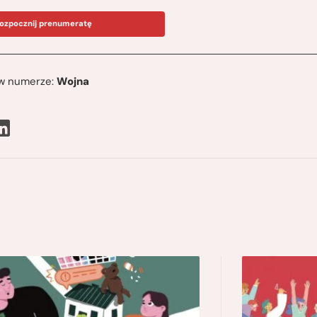
ozpocznij prenumeratę
ę w numerze:
Wojna