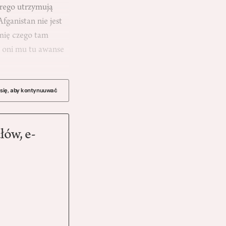
órego utrzymują
fganistan nie jest
mię czego tam
 A oni mu tu awanse
 się, aby kontynuuwać
łów, e-