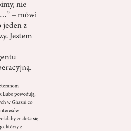
bimy, nie
czy…” – mówi
o jeden z
zy. Jestem
gentu
peracyjną.
weteranom
ak Lube powodują,
nych w Ghazni co
interesów
lałaby znaleźć się
go, którzy z