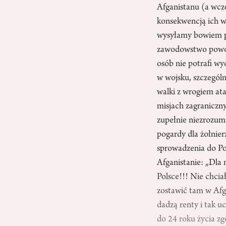
Afganistanu (a wcz
konsekwencją ich w
wysyłamy bowiem po
zawodowstwo powodu
osób nie potrafi wy
w wojsku, szczegól
walki z wrogiem at
misjach zagranicznyc
zupełnie niezrozum
pogardy dla żołnier
sprowadzenia do Pol
Afganistanie: „Dla m
Polsce!!! Nie chcia
zostawić tam w Afga
dadzą renty i tak u
do 24 roku życia z