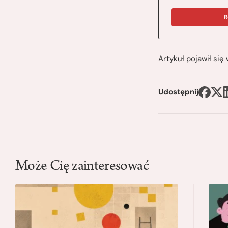
R
Artykuł pojawił si
Udostępnij
Może Cię zainteresować