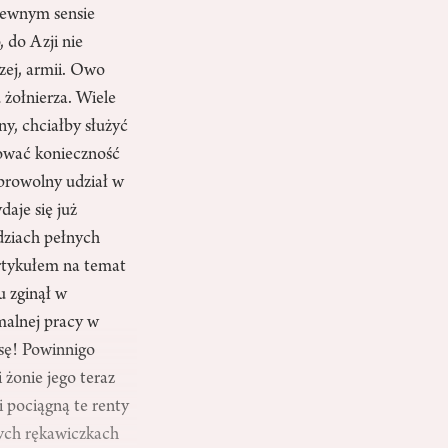
 pewnym sensie
 do Azji nie
zej, armii. Owo
żołnierza. Wiele
ny, chciałby służyć
tować konieczność
obrowolny udział w
daje się już
dziach pełnych
artykułem na temat
u zginął w
rmalnej pracy w
asę! Powinnigo
 żonie jego teraz
i pociągną te renty
łych rękawiczkach