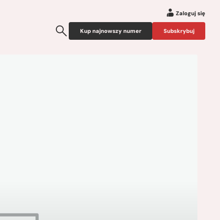
Zaloguj się
Kup najnowszy numer
Subskrybuj