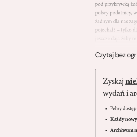
pod przykrywką żoł
polscy podatnicy, w
żadnym dla nas zag
pojechał? – tylko d
jeszcze dają żeby r
Czytaj bez og
Zyskaj
nie
wydań i a
Pełny dostęp
Każdy nowy 
Archiwum n