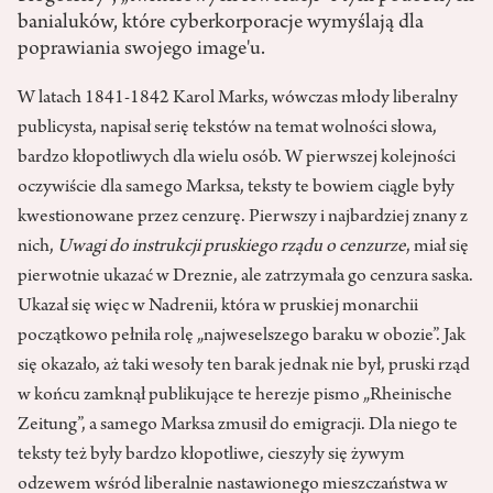
banialuków, które cyberkorporacje wymyślają dla
poprawiania swojego image'u.
W latach 1841-1842 Karol Marks, wówczas młody liberalny
publicysta, napisał serię tekstów na temat wolności słowa,
bardzo kłopotliwych dla wielu osób. W pierwszej kolejności
oczywiście dla samego Marksa, teksty te bowiem ciągle były
kwestionowane przez cenzurę. Pierwszy i najbardziej znany z
nich,
Uwagi do instrukcji pruskiego rządu o cenzurze
, miał się
pierwotnie ukazać w Dreznie, ale zatrzymała go cenzura saska.
Ukazał się więc w Nadrenii, która w pruskiej monarchii
początkowo pełniła rolę „najweselszego baraku w obozie”. Jak
się okazało, aż taki wesoły ten barak jednak nie był, pruski rząd
w końcu zamknął publikujące te herezje pismo „Rheinische
Zeitung”, a samego Marksa zmusił do emigracji. Dla niego te
teksty też były bardzo kłopotliwe, cieszyły się żywym
odzewem wśród liberalnie nastawionego mieszczaństwa w