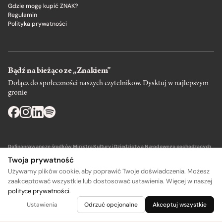
Gdzie mogę kupić ZNAK?
Regulamin
Polityka prywatności
Bądź na bieżąco ze „Znakiem”
Dołącz do społeczności naszych czytelnikow. Dysktuj w najlepszym
gronie
Dofinansowano ze środków Ministra Kultury i Dziedzictwa Narodowego pochodzących
z Funduszu Promocji Kultury – państwowego funduszu celowego.
Twoja prywatność
Używamy plików cookie, aby poprawić Twoje doświadczenia. Możesz
zaakceptować wszystkie lub dostosować ustawienia. Więcej w naszej
polityce prywatności
.
A
A
Wydawca: SIW Znak w Krakowie
Ustawienia
Odrzuć opcjonalne
Akceptuj wszystkie