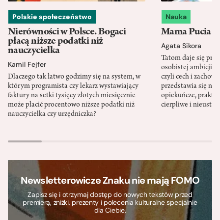
Polskie społeczeństwo
Nauka
Nierówności w Polsce. Bogaci
Mama Pucia się
płacą niższe podatki niż
Agata Sikora
nauczycielka
Tatom daje się pra
Kamil Fejfer
osobistej ambicji, 
Dlaczego tak łatwo godzimy się na system, w
czyli cech i zachow
którym programista czy lekarz wystawiający
przedstawia się nat
faktury na setki tysięcy złotych miesięcznie
opiekuńcze, praktyc
może płacić procentowo niższe podatki niż
cierpliwe i nieusta
nauczycielka czy urzędniczka?
Newsletterowicze Znaku nie mają FOMO
Zapisz się i otrzymaj dostęp do nowych tekstów przed
premierą, zniżki, prezenty i polecenia kulturalne specjalnie
dla Ciebie.