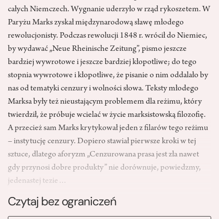
całych Niemczech. Wygnanie uderzyło w rząd rykoszetem. W
Paryżu Marks zyskał międzynarodową sławę młodego
rewolucjonisty. Podczas rewolucji 1848 r. wrócił do Niemiec,
by wydawać „Neue Rheinische Zeitung”, pismo jeszcze
bardziej wywrotowe i jeszcze bardziej kłopotliwe; do tego
stopnia wywrotowe i kłopotliwe, że pisanie o nim oddalało by
nas od tematyki cenzury i wolności słowa. Teksty młodego
Marksa były też nieustającym problemem dla reżimu, który
twierdził, że próbuje wcielać w życie marksistowską filozofię.
A przecież sam Marks krytykował jeden z filarów tego reżimu
– instytucję cenzury. Dopiero stawiał pierwsze kroki w tej
sztuce, dlatego aforyzm „Cenzurowana prasa jest zła nawet
gdy przynosi dobre produkty” nie dorównuje, powiedzmy,
jedenastej tezie…
Czytaj bez ograniczeń