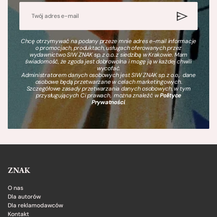
Chcę otrzymywać na podany przeze mnie adres e-mail informacje
o promocjach, produktach, usługach oferowanych przez
wydawnictwo SIW ZNAK sp. z o.o. z siedzibą w Krakowie. Mam
świadomość, że zgoda jest dobrowolna i mogę ją w każdej chwili
wycofać.
Administratorem danych osobowych jest SIW ZNAK sp. z o.o., dane
osobowe będą przetwarzane w celach marketingowych.
Szczegółowe zasady przetwarzania danych osobowych, w tym
przysługujących Ci prawach, można znaleźć w
Polityce
Prywatności
.
ZNAK
O nas
Dla autorów
Dla reklamodawców
Kontakt