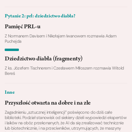
Pytanie 2: prl: dziedzictwo diabła?
Pamięć PRL-u
Z Normanem Davisem i Nikołajem Iwanowem rozmawia Adam
Puchejda
Dziedzictwo diabła (fragmenty)
Z ks. Józefem Tischnerem i Czesławem Miłoszem rozmawia Witold
Bereś
Inne
Przyszłość otwarta na dobre i na złe
Zagadnieniu „sztucznej inteligencji” poświęcono do dziś całe
biblioteki. Podział stanowisk od siekiery dzieli wypowiedzi ekspertów
i laików na obóz przekonanych, że AI da się zrealizować technicznie
lub biotechnicznie, i na przeciwników, utrzymujących, że maszyny