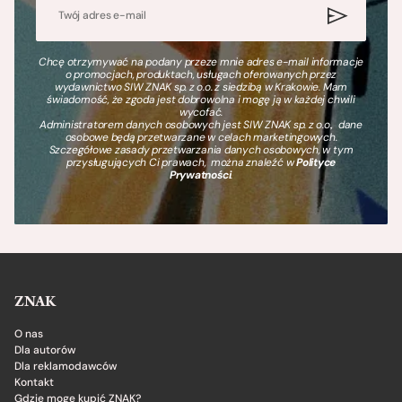
Chcę otrzymywać na podany przeze mnie adres e-mail informacje
o promocjach, produktach, usługach oferowanych przez
wydawnictwo SIW ZNAK sp. z o.o. z siedzibą w Krakowie. Mam
świadomość, że zgoda jest dobrowolna i mogę ją w każdej chwili
wycofać.
Administratorem danych osobowych jest SIW ZNAK sp. z o.o., dane
osobowe będą przetwarzane w celach marketingowych.
Szczegółowe zasady przetwarzania danych osobowych, w tym
przysługujących Ci prawach, można znaleźć w
Polityce
Prywatności
.
ZNAK
O nas
Dla autorów
Dla reklamodawców
Kontakt
Gdzie mogę kupić ZNAK?