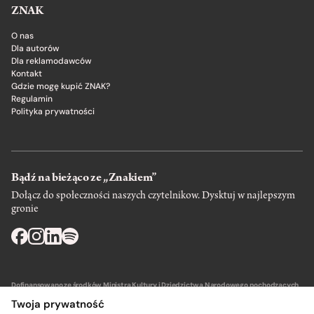
ZNAK
O nas
Dla autorów
Dla reklamodawców
Kontakt
Gdzie mogę kupić ZNAK?
Regulamin
Polityka prywatności
Bądź na bieżąco ze „Znakiem”
Dołącz do społeczności naszych czytelnikow. Dysktuj w najlepszym
gronie
Dofinansowano ze środków Ministra Kultury i Dziedzictwa Narodowego pochodzących
z Funduszu Promocji Kultury – państwowego funduszu celowego.
Twoja prywatność