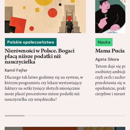
Polskie społeczeństwo
Nauka
Nierówności w Polsce. Bogaci
Mama Pucia się
płacą niższe podatki niż
Agata Sikora
nauczycielka
Tatom daje się pra
Kamil Fejfer
osobistej ambicji, 
Dlaczego tak łatwo godzimy się na system, w
czyli cech i zachow
którym programista czy lekarz wystawiający
przedstawia się nat
faktury na setki tysięcy złotych miesięcznie
opiekuńcze, praktyc
może płacić procentowo niższe podatki niż
cierpliwe i nieusta
nauczycielka czy urzędniczka?