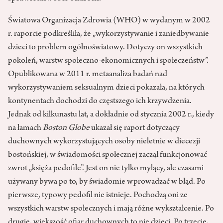
Światowa Organizacja Zdrowia (WHO) w wydanym w 2002
r. raporcie podkreśliła, że „wykorzystywanie i zaniedbywanie
dzieci to problem ogólnoświatowy. Dotyczy on wszystkich
pokoleń, warstw społeczno-ekonomicznych i społeczeństw”.
Opublikowana w 2011 r. metaanaliza badań nad
wykorzystywaniem seksualnym dzieci pokazała, na których
kontynentach dochodzi do częstszego ich krzywdzenia.
Jednak od kilkunastu lat, a dokładnie od stycznia 2002 r., kiedy
na łamach
Boston Globe
ukazał się raport dotyczący
duchownych wykorzystujących osoby nieletnie w diecezji
bostońskiej, w świadomości społecznej zaczął funkcjonować
zwrot „księża pedofile”. Jest on nie tylko mylący, ale czasami
używany bywa po to, by świadomie wprowadzać w błąd. Po
pierwsze, typowy pedofil nie istnieje. Pochodzą oni ze
wszystkich warstw społecznych i mają różne wykształcenie. Po
drugie, większość ofiar duchownych to nie dzieci. Po trzecie,