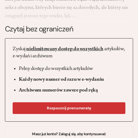
seks z obcymi, których bierze się za dorosłych, ale którzy nie
osiągnęli jeszcze tego wieku, lęk…
Czytaj bez ograniczeń
Zyskaj
nielimitowany dostęp do wszystkich
artykułów,
e-wydań i archiwum
Pełny dostęp do wszystkich artykułów
Każdy nowy numer od razu w e-wydaniu
Archiwum numerów zawsze pod ręką
Rozpocznij prenumeratę
Masz już konto? Zaloguj się, aby kontynuuwać