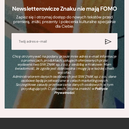
Newsletterowicze Znaku nie mają FOMO
Zapisz się i otrzymaj dostęp do nowych tekstów przed
premierą, zniżki, prezenty i polecenia kulturalne specjalnie
dla Ciebie.
Chcę otrzymywać na podany przeze mnie adres e-mail informacje
o promocjach, produktach, usługach oferowanych przez
wydawnictwo SIW ZNAK sp. z o.o. z siedzibą w Krakowie. Mam
świadomość, że zgoda jest dobrowolna i mogę ją w każdej chwili
wycofać.
Administratorem danych osobowych jest SIW ZNAK sp. z o.o., dane
osobowe będą przetwarzane w celach marketingowych.
Szczegółowe zasady przetwarzania danych osobowych, w tym
przysługujących Ci prawach, można znaleźć w
Polityce
Prywatności
.