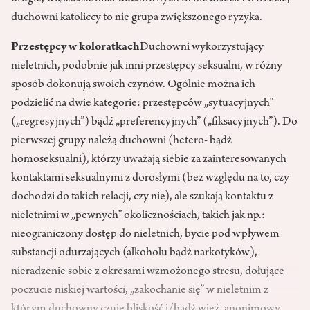
duchowni katoliccy to nie grupa zwiększonego ryzyka.
Przestępcy w koloratkach
Duchowni wykorzystujący
nieletnich, podobnie jak inni przestępcy seksualni, w różny
sposób dokonują swoich czynów. Ogólnie można ich
podzielić na dwie kategorie: przestępców „sytuacyjnych”
(„regresyjnych”) bądź „preferencyjnych” („fiksacyjnych”). Do
pierwszej grupy należą duchowni (hetero- bądź
homoseksualni), którzy uważają siebie za zainteresowanych
kontaktami seksualnymi z dorosłymi (bez względu na to, czy
dochodzi do takich relacji, czy nie), ale szukają kontaktu z
nieletnimi w „pewnych” okolicznościach, takich jak np.:
nieograniczony dostęp do nieletnich, bycie pod wpływem
substancji odurzających (alkoholu bądź narkotyków),
nieradzenie sobie z okresami wzmożonego stresu, dołujące
poczucie niskiej wartości, „zakochanie się” w nieletnim z
którym duchowny czuje bliskość i/bądź więź, anonimowy