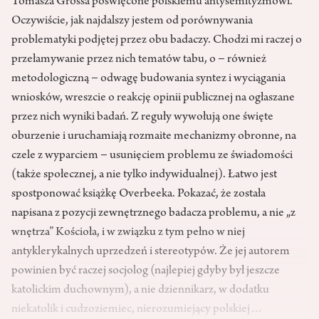
Tomasza Grossa poświęcone polskiemu antysemityzmowi.
Oczywiście, jak najdalszy jestem od porównywania
problematyki podjętej przez obu badaczy. Chodzi mi raczej o
przełamywanie przez nich tematów tabu, o − również
metodologiczną − odwagę budowania syntez i wyciągania
wniosków, wreszcie o reakcję opinii publicznej na ogłaszane
przez nich wyniki badań. Z reguły wywołują one święte
oburzenie i uruchamiają rozmaite mechanizmy obronne, na
czele z wyparciem − usunięciem problemu ze świadomości
(także społecznej, a nie tylko indywidualnej). Łatwo jest
spostponować książkę Overbeeka. Pokazać, że została
napisana z pozycji zewnętrznego badacza problemu, a nie „z
wnętrza” Kościoła, i w związku z tym pełno w niej
antyklerykalnych uprzedzeń i stereotypów. Że jej autorem
powinien być raczej socjolog (najlepiej gdyby był jeszcze
katolickim duchownym), a nie dziennikarz, w dodatku
niekatolik i cudzoziemiec, nierozumiejący polskiej…