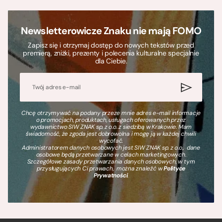
Newsletterowicze Znaku nie mają FOMO
Zapisz się i otrzymaj dostęp do nowych tekstów przed
premierą, zniżki, prezenty i polecenia kulturalne specjalnie
dla Ciebie.
Chcę otrzymywać na podany przeze mnie adres e-mail informacje
o promocjach, produktach, usługach oferowanych przez
wydawnictwo SIW ZNAK sp. z o.o. z siedzibą w Krakowie. Mam
świadomość, że zgoda jest dobrowolna i mogę ją w każdej chwili
wycofać.
Administratorem danych osobowych jest SIW ZNAK sp. z o.o., dane
osobowe będą przetwarzane w celach marketingowych.
Szczegółowe zasady przetwarzania danych osobowych, w tym
przysługujących Ci prawach, można znaleźć w
Polityce
Prywatności
.