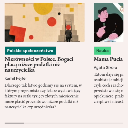
Polskie społeczeństwo
Nauka
Nierówności w Polsce. Bogaci
Mama Pucia się
płacą niższe podatki niż
Agata Sikora
nauczycielka
Tatom daje się pra
Kamil Fejfer
osobistej ambicji, 
Dlaczego tak łatwo godzimy się na system, w
czyli cech i zachow
którym programista czy lekarz wystawiający
przedstawia się nat
faktury na setki tysięcy złotych miesięcznie
opiekuńcze, praktyc
może płacić procentowo niższe podatki niż
cierpliwe i nieusta
nauczycielka czy urzędniczka?