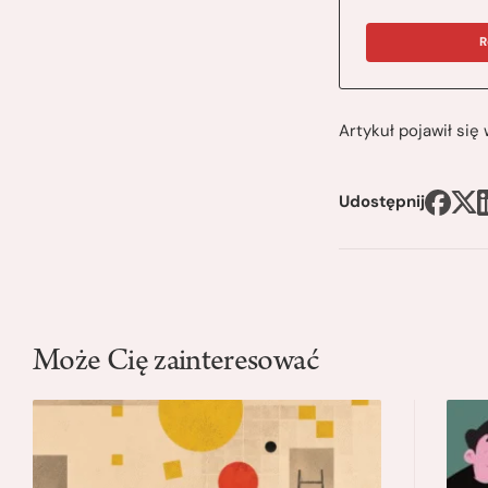
R
Artykuł pojawił si
Udostępnij
Może Cię zainteresować