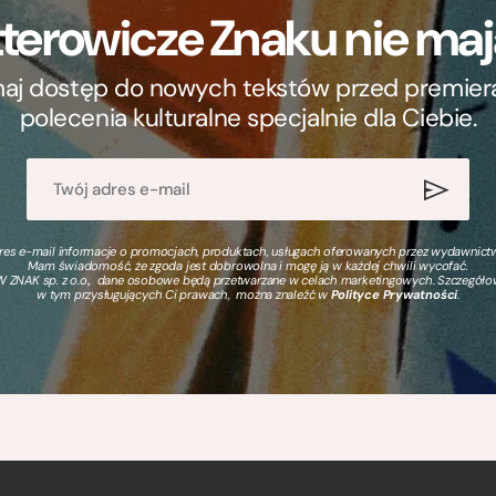
terowicze Znaku nie m
ymaj dostęp do nowych tekstów przed premierą, 
polecenia kulturalne specjalnie dla Ciebie.
s e-mail informacje o promocjach, produktach, usługach oferowanych przez wydawnictwo
Mam świadomość, że zgoda jest dobrowolna i mogę ją w każdej chwili wycofać.
 ZNAK sp. z o.o., dane osobowe będą przetwarzane w celach marketingowych. Szczegół
w tym przysługujących Ci prawach, można znaleźć w
Polityce Prywatności
.