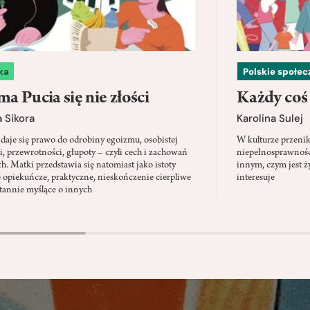
ka
Polskie społe
a Pucia się nie złości
Każdy coś
 Sikora
Karolina Sulej
daje się prawo do odrobiny egoizmu, osobistej
W kulturze przenik
i, przewrotności, głupoty – czyli cech i zachowań
niepełnosprawności
ch. Matki przedstawia się natomiast jako istoty
innym, czym jest ży
 opiekuńcze, praktyczne, nieskończenie cierpliwe
interesuje
stannie myślące o innych