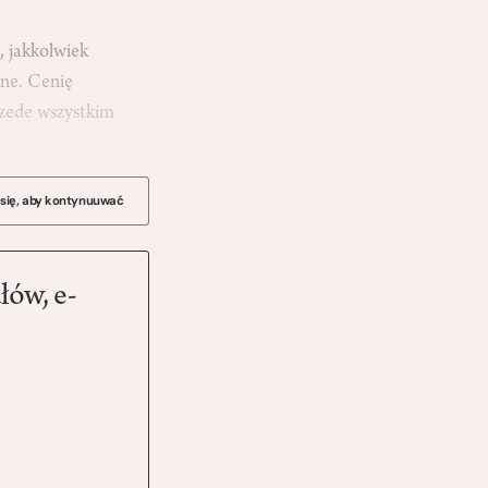
 jakkolwiek
lne. Cenię
rzede wszystkim
 się, aby kontynuuwać
łów, e-