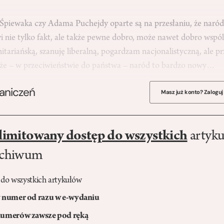
piewaka czy Adama Puchejdy oparte są na przesłaniu, że naród,
 nie tylko fakt, ale także pewne dobro, może nawet dobro wspó
ariańską, szanuję liberalną, pogardzam nacjonalistyczną, ale p
że – w przeciwieństwie do państwa – naród to bardzo nowy…
raniczeń
Masz już konto? Zaloguj
limitowany dostęp do wszystkich
artyku
rchiwum
 do wszystkich artykułów
numer od razu w e-wydaniu
umerów zawsze pod ręką