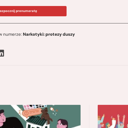
ozpocznij prenumeratę
ę w numerze:
Narkotyki: protezy duszy