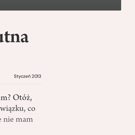
utna
Styczeń 2013
em? Otóż,
związku, co
le nie mam