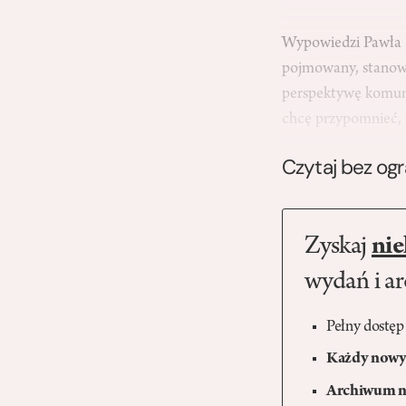
Wypowiedzi Pawła Ś
pojmowany, stanowi
perspektywę komunit
chcę przypomnieć, 
Czytaj bez og
Zyskaj
nie
wydań i a
Pełny dostęp
Każdy nowy 
Archiwum n