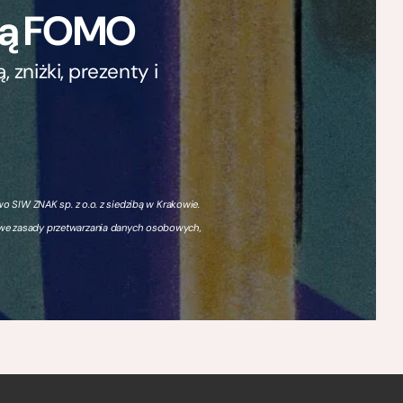
ają FOMO
zniżki, prezenty i
 SIW ZNAK sp. z o.o. z siedzibą w Krakowie.
owe zasady przetwarzania danych osobowych,