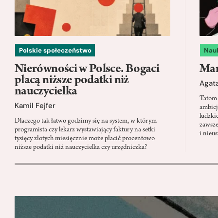
Polskie społeczeństwo
Nau
Nierówności w Polsce. Bogaci
Mam
płacą niższe podatki niż
Agata
nauczycielka
Tatom 
Kamil Fejfer
ambicj
ludzki
Dlaczego tak łatwo godzimy się na system, w którym
zawsze
programista czy lekarz wystawiający faktury na setki
i nieu
tysięcy złotych miesięcznie może płacić procentowo
niższe podatki niż nauczycielka czy urzędniczka?