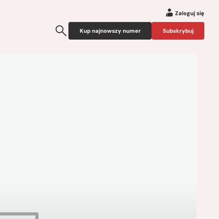
Zaloguj się
Kup najnowszy numer
Subskrybuj