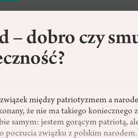
d – dobro czy sm
eczność?
e związek między patriotyzmem a narod
konany, że nie ma takiego koniecznego 
bie samym: jestem gorącym patriotą, a
o poczucia związku z polskim narodem.