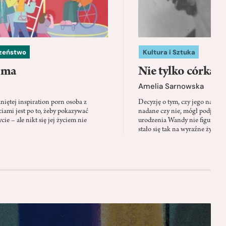
czeństwo
Kultura i Sztuka
 ma
Nie tylko córka
Amelia Sarnowska
niętej inspiration porn osoba z
Decyzję o tym, czy jego nazwis
ami jest po to, żeby pokazywać
nadane czy nie, mógł podjąć tylk
cie – ale nikt się jej życiem nie
urodzenia Wandy nie figuruje 
stało się tak na wyraźne życzen