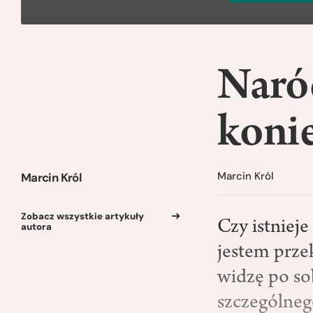
Naró
koni
Marcin Król
Marcin Król
Zobacz wszystkie artykuły
Czy istniej
autora
jestem prze
widzę po so
szczególneg