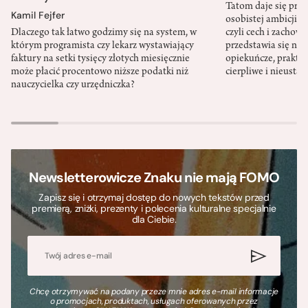
Tatom daje się pra
Kamil Fejfer
osobistej ambicji, 
Dlaczego tak łatwo godzimy się na system, w
czyli cech i zachow
którym programista czy lekarz wystawiający
przedstawia się nat
faktury na setki tysięcy złotych miesięcznie
opiekuńcze, praktyc
może płacić procentowo niższe podatki niż
cierpliwe i nieusta
nauczycielka czy urzędniczka?
Newsletterowicze Znaku nie mają FOMO
Zapisz się i otrzymaj dostęp do nowych tekstów przed
premierą, zniżki, prezenty i polecenia kulturalne specjalnie
dla Ciebie.
Chcę otrzymywać na podany przeze mnie adres e-mail informacje
o promocjach, produktach, usługach oferowanych przez