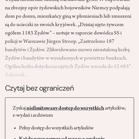
wojska niemieckie niszczą warszawskie getto. W odpowiedzi
na zbrojny opór żydowskich bojowników Niemcy podpalają
dom po domu, mieszkańcy giną w płomieniach lub zmuszeni
są do ucieczki ze swoich kryjówek. „Dzisiaj ujęto żywcem
ogółem 1183 Żydów” – notuje w raporcie dowódca SS i
policji w Warszawie Jürgen Stroop. „Zastrzelono 187
bandytów i Żydów. Zlikwidowano znowu nieustaloną liczbę
Żydów i bandytów w wysadzonych w powietrze bunkrach.
Ogólna liczba dotychczas ujętych Żydów wzrosła do 52 683” .
Załącznik…
Czytaj bez ograniczeń
Zyskaj
nielimitowany dostęp do wszystkich
artykułów,
e-wydań i archiwum
Pełny dostęp do wszystkich artykułów