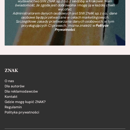
wydawnictwo SIW ZNAK sp. z o.o. z siedzibą w Krakowie. Mam
świadomość, że zgoda jest dobrowolna i mogę ją w każdej chwili
wycofać.
Administratorem danych osobowych jest SIW ZNAK sp. z o.o., dane
osobowe będą przetwarzane w celach marketingowych.
Szczegółowe zasady przetwarzania danych osobowych, w tym
przysługujących Ci prawach, można znaleźć w
Polityce
Prywatności
.
ZNAK
O nas
Dla autorów
Dla reklamodawców
Kontakt
Gdzie mogę kupić ZNAK?
Regulamin
Polityka prywatności