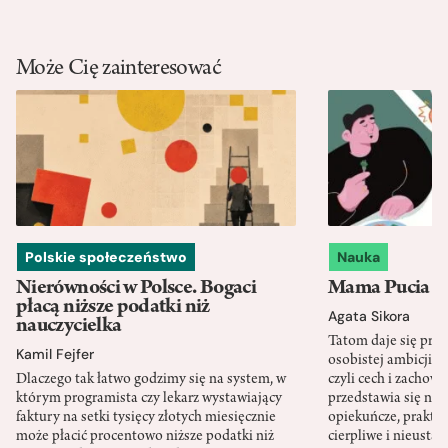
Może Cię zainteresować
Polskie społeczeństwo
Nauka
Nierówności w Polsce. Bogaci
Mama Pucia się
płacą niższe podatki niż
Agata Sikora
nauczycielka
Tatom daje się pra
Kamil Fejfer
osobistej ambicji, 
Dlaczego tak łatwo godzimy się na system, w
czyli cech i zachow
którym programista czy lekarz wystawiający
przedstawia się nat
faktury na setki tysięcy złotych miesięcznie
opiekuńcze, praktyc
może płacić procentowo niższe podatki niż
cierpliwe i nieusta