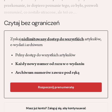
przekonanie, że dopiero poznanie tego, co było, pozwoli
zrozumieć, co zostało utracone, ale też co…
Czytaj bez ograniczeń
Zyskaj
nielimitowany dostęp do wszystkich
artykułów,
e-wydań i archiwum
Pełny dostęp do wszystkich artykułów
Każdy nowy numer od razu w e-wydaniu
Archiwum numerów zawsze pod ręką
Rozpocznij prenumeratę
Masz już konto? Zaloguj się, aby kontynuuwać