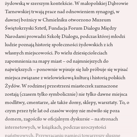
żydowską w szerszym kontekście. W małopolskiej Dąbrowie
Tarnowskiej trwają prace nad odnowieniem synagogi, w
dawnej bożnicy w Chmielniku otworzono Muzeum
Świętokrzyski Sztetl, Fundacja Forum Dialogu Między
Narodami prowadzi Szkołę Dialogu, podczas której młodzi
ludzie poznają historię społeczności żydowskich z ich
własnych miejscowości. Po wielu dziesięcioleciach
zapomnienia na mapy miast – od najmniejszych do
największych – ponownie wpisuje się lub próbuje się wpisać
miejsca związane z wielowiekową kulturą i historią polskich
Żydów. W rodzimej przestrzeni miasteczek zaznaczone
zostają (czasem tylko symbolicznie) nie tylko dawne miejsca
modlitwy, cmentarze, ale także domy, sklepy, warsztaty. To, o
czym przez tyle lat od czasów wojny nie mówiło się poza
domem, zagościło w oficjalnym dyskursie – na stronach
internetowych, w książkach, podczas uroczystości
państwowych. Przywracaniu pamięci towarzyszy słuszne