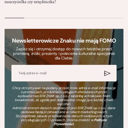
nauczycielka czy urzędniczka?
Newsletterowicze Znaku nie mają FOMO
Zapisz się i otrzymaj dostęp do nowych tekstów przed
premierą, zniżki, prezenty i polecenia kulturalne specjalnie
dla Ciebie.
Chcę otrzymywać na podany przeze mnie adres e-mail informacje
o promocjach, produktach, usługach oferowanych przez
wydawnictwo SIW ZNAK sp. z o.o. z siedzibą w Krakowie. Mam
świadomość, że zgoda jest dobrowolna i mogę ją w każdej chwili
wycofać.
Administratorem danych osobowych jest SIW ZNAK sp. z o.o., dane
osobowe będą przetwarzane w celach marketingowych.
Szczegółowe zasady przetwarzania danych osobowych, w tym
przysługujących Ci prawach, można znaleźć w
Polityce
Prywatności
.