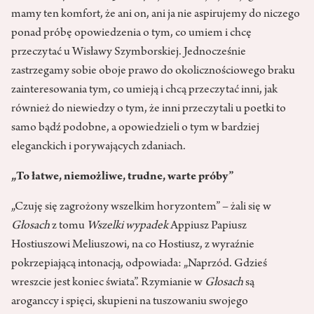
mamy ten komfort, że ani on, ani ja nie aspirujemy do niczego
ponad próbę opowiedzenia o tym, co umiem i chcę
przeczytać u Wisławy Szymborskiej. Jednocześnie
zastrzegamy sobie oboje prawo do okolicznościowego braku
zainteresowania tym, co umieją i chcą przeczytać inni, jak
również do niewiedzy o tym, że inni przeczytali u poetki to
samo bądź podobne, a opowiedzieli o tym w bardziej
eleganckich i porywających zdaniach.
„To łatwe, niemożliwe, trudne, warte próby”
„Czuję się zagrożony wszelkim horyzontem” – żali się w
Głosach
z tomu
Wszelki wypadek
Appiusz Papiusz
Hostiuszowi Meliuszowi, na co Hostiusz, z wyraźnie
pokrzepiającą intonacją, odpowiada: „Naprzód. Gdzieś
wreszcie jest koniec świata”. Rzymianie w
Głosach
są
aroganccy i spięci, skupieni na tuszowaniu swojego