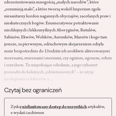
zdezorientowania mnogością „małych narodów”, które
„rozumieją mało”, a które tworzą wokół Imperium zgoła
niesanitarny kordon nagannych obyczajów, zacofanych praw i
nieskutecznych bogów. Enumeratywne potraktowanie
niechlujnych i lekkomyślnych Aboryginów, Rutulów,
Sabinów, Ekwów, Wolsków, Aurunków, Marsów i kogo tam
jeszcze, za pierwszym, odruchowym skojarzeniem odsyła
mnie bezpośrednio do
Urodzin
z ich urokliwie aliterowanymi
morenami, murenami i morzami, czy ogniem, ogonem, orłem
i orzechem. To niepokojące odesłanie, a jego rykoszet
prowadzi do kolejnych „zdziwieniowych” – że użyję
neologizmu redaktorów z…
Czytaj bez ograniczeń
Zyskaj
nielimitowany dostęp do wszystkich
artykułów,
e-wydań i archiwum