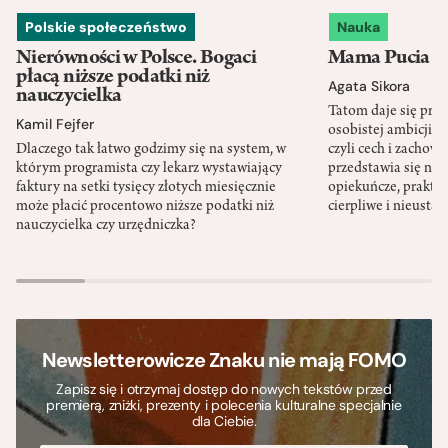
Polskie społeczeństwo
Nauka
Nierówności w Polsce. Bogaci
Mama Pucia się
płacą niższe podatki niż
Agata Sikora
nauczycielka
Tatom daje się pra
Kamil Fejfer
osobistej ambicji, 
Dlaczego tak łatwo godzimy się na system, w
czyli cech i zachow
którym programista czy lekarz wystawiający
przedstawia się nat
faktury na setki tysięcy złotych miesięcznie
opiekuńcze, praktyc
może płacić procentowo niższe podatki niż
cierpliwe i nieusta
nauczycielka czy urzędniczka?
Newsletterowicze Znaku nie mają FOMO
Zapisz się i otrzymaj dostęp do nowych tekstów przed
premierą, zniżki, prezenty i polecenia kulturalne specjalnie
dla Ciebie.