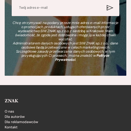
Chcę otrzymywać na podany przeze mnie adres e-mail informacje
o promocjach, produktach, usługach oferowanych przez
wydawnictwo SIW ZNAK sp. z o.o. z siedzibą w Krakowie. Mam
świadomość, że zgoda jest dobrowolna i mogę ją w każdej chwili
wycofać.
Administratorem danych osobowych jest SIW ZNAK sp. z o.o., dane
osobowe będą przetwarzane w celach marketingowych.
Szczegółowe zasady przetwarzania danych osobowych, w tym
przysługujących Ci prawach, można znaleźć w
Polityce
Prywatności
.
ZNAK
O nas
Dla autorów
Dla reklamodawców
Kontakt