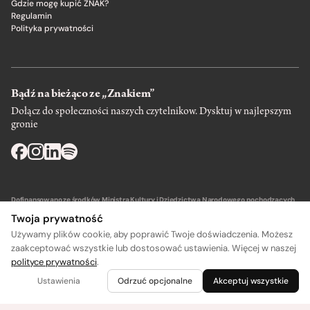
Gdzie mogę kupić ZNAK?
Regulamin
Polityka prywatności
Bądź na bieżąco ze „Znakiem”
Dołącz do społeczności naszych czytelnikow. Dysktuj w najlepszym
gronie
Dofinansowano ze środków Ministra Kultury i Dziedzictwa Narodowego pochodzących
z Funduszu Promocji Kultury – państwowego funduszu celowego.
Twoja prywatność
Używamy plików cookie, aby poprawić Twoje doświadczenia. Możesz
zaakceptować wszystkie lub dostosować ustawienia. Więcej w naszej
polityce prywatności
.
A
A
Wydawca: SIW Znak w Krakowie
Ustawienia
Odrzuć opcjonalne
Akceptuj wszystkie