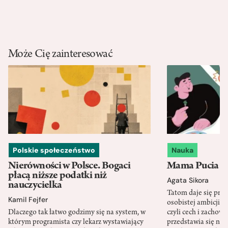
Może Cię zainteresować
Polskie społeczeństwo
Nauka
Nierówności w Polsce. Bogaci
Mama Pucia się
płacą niższe podatki niż
Agata Sikora
nauczycielka
Tatom daje się pra
Kamil Fejfer
osobistej ambicji, 
Dlaczego tak łatwo godzimy się na system, w
czyli cech i zachow
którym programista czy lekarz wystawiający
przedstawia się nat