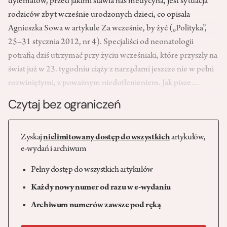
dylematów, przed jakimi stawia nas medycyna, jest sytuacja
rodziców zbyt wcześnie urodzonych dzieci, co opisała
Agnieszka Sowa w artykule Za wcześnie, by żyć („Polityka”,
25–31 stycznia 2012, nr 4). Specjaliści od neonatologii
potrafią dziś utrzymać przy życiu wcześniaki, które przyszły na
świat już w 23. tygodniu ciąży z narządami jeszcze nie w pełni
rozwiniętymi, z poważnym niedotlenieniem. Jak pisze…
Czytaj bez ograniczeń
Zyskaj
nielimitowany dostęp do wszystkich
artykułów,
e-wydań i archiwum
Pełny dostęp do wszystkich artykułów
Każdy nowy numer od razu w e-wydaniu
Archiwum numerów zawsze pod ręką