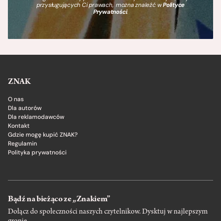
przysługujących Ci prawach, można znaleźć w
Polityce
Prywatności
.
ZNAK
O nas
Dla autorów
Dla reklamodawców
Kontakt
Gdzie mogę kupić ZNAK?
Regulamin
Polityka prywatności
Bądź na bieżąco ze „Znakiem”
Dołącz do społeczności naszych czytelnikow. Dysktuj w najlepszym