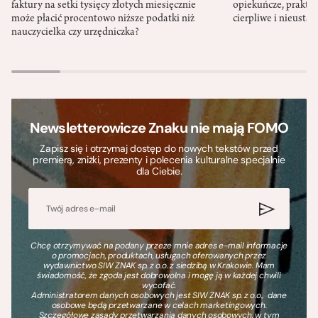
faktury na setki tysięcy złotych miesięcznie
opiekuńcze, praktyc
może płacić procentowo niższe podatki niż
cierpliwe i nieusta
nauczycielka czy urzędniczka?
Newsletterowicze Znaku nie mają FOMO
Zapisz się i otrzymaj dostęp do nowych tekstów przed
premierą, zniżki, prezenty i polecenia kulturalne specjalnie
dla Ciebie.
Chcę otrzymywać na podany przeze mnie adres e-mail informacje
o promocjach, produktach, usługach oferowanych przez
wydawnictwo SIW ZNAK sp. z o.o. z siedzibą w Krakowie. Mam
świadomość, że zgoda jest dobrowolna i mogę ją w każdej chwili
wycofać.
Administratorem danych osobowych jest SIW ZNAK sp. z o.o., dane
osobowe będą przetwarzane w celach marketingowych.
Szczegółowe zasady przetwarzania danych osobowych, w tym