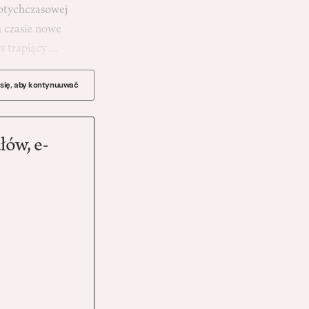
dotychczasowej
m czasie nowe
zys trapiący…
 się, aby kontynuuwać
łów, e-