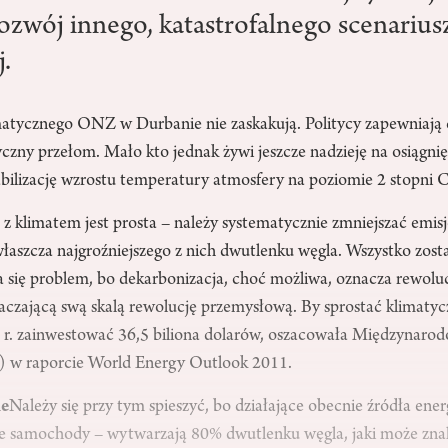
rozwój innego, katastrofalnego scenarius
.
matycznego ONZ w Durbanie nie zaskakują. Politycy zapewniają 
czny przełom. Mało kto jednak żywi jeszcze nadzieję na osiągnię
abilizację wzrostu temperatury atmosfery na poziomie 2 stopni C
z klimatem jest prosta – należy systematycznie zmniejszać emis
właszcza najgroźniejszego z nich dwutlenku węgla. Wszystko zost
na się problem, bo dekarbonizacja, choć możliwa, oznacza rewolu
aczającą swą skalą rewolucję przemysłową. By sprostać klimat
 r. zainwestować 36,5 biliona dolarów, oszacowała Międzynaro
) w raporcie World Energy Outlook 2011.
ie
Należy się przy tym spieszyć, bo działające obecnie źródła ener
ce samochody – wytwarzają 80% dwutlenku węgla, jaki może znal