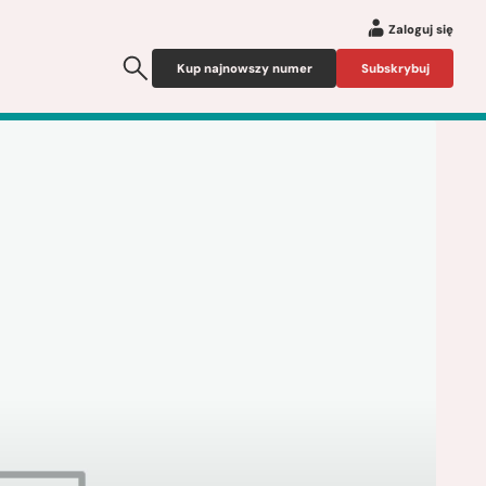
Zaloguj się
Kup najnowszy numer
Subskrybuj