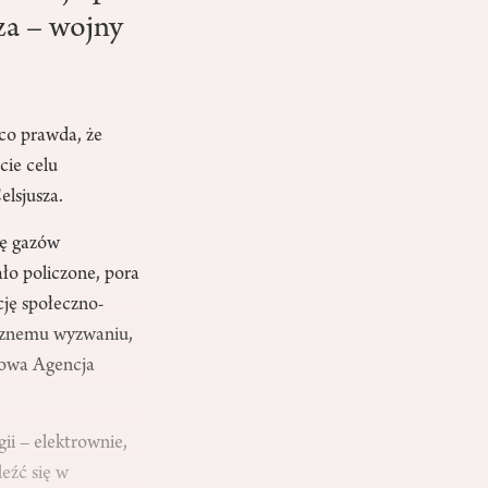
za – wojny
co prawda, że
cie celu
elsjusza.
ję gazów
ało policzone, pora
cję społeczno-
ycznemu wyzwaniu,
dowa Agencja
gii – elektrownie,
eźć się w