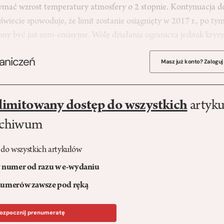
zymać wzrost temperatury atmosfery o 2 stopnie. Kontynuacja 
 świecie spowoduje, że limit zostanie osiągnięty w 2017 r., po ty
nny być już zero-emisyjne. Wolę działania ogranicza jednak kry
raniczeń
Masz już konto? Zaloguj
limitowany dostęp do wszystkich
artyku
rchiwum
 do wszystkich artykułów
numer od razu w e-wydaniu
umerów zawsze pod ręką
ozpocznij prenumeratę