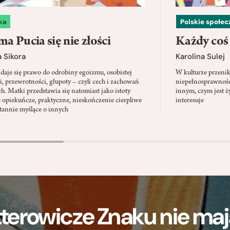
ka
Polskie społe
a Pucia się nie złości
Każdy coś
 Sikora
Karolina Sulej
daje się prawo do odrobiny egoizmu, osobistej
W kulturze przenik
i, przewrotności, głupoty – czyli cech i zachowań
niepełnosprawności
ch. Matki przedstawia się natomiast jako istoty
innym, czym jest ży
 opiekuńcze, praktyczne, nieskończenie cierpliwe
interesuje
stannie myślące o innych
terowicze Znaku nie m