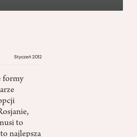
Styczeń 2012
e formy
iarze
opcji
Rosjanie,
musi to
 to najlepsza