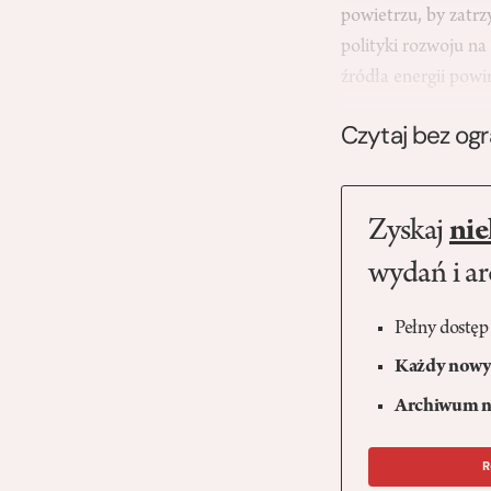
powietrzu, by zatr
polityki rozwoju na
źródła energii powi
Czytaj bez og
Zyskaj
nie
wydań i a
Pełny dostęp
Każdy nowy 
Archiwum n
R