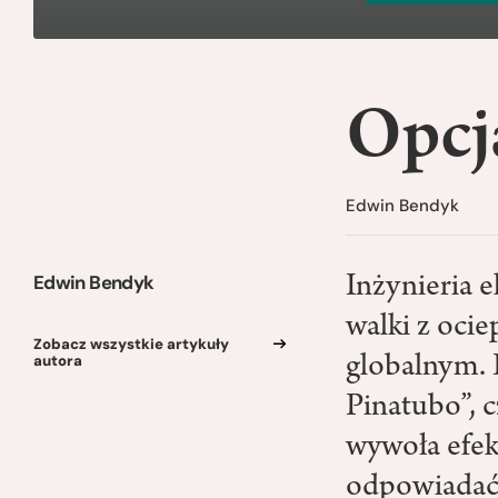
Opcj
Edwin Bendyk
Edwin Bendyk
Inżynieria 
walki z oci
Zobacz wszystkie artykuły
autora
globalnym. 
Pinatubo”, 
wywoła efekt
odpowiadać. 