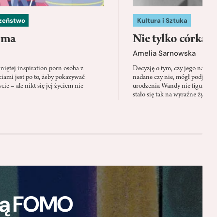
czeństwo
Kultura i Sztuka
 ma
Nie tylko córka
Amelia Sarnowska
niętej inspiration porn osoba z
Decyzję o tym, czy jego nazwis
ami jest po to, żeby pokazywać
nadane czy nie, mógł podjąć tylk
cie – ale nikt się jej życiem nie
urodzenia Wandy nie figuruje 
stało się tak na wyraźne życzen
ają FOMO