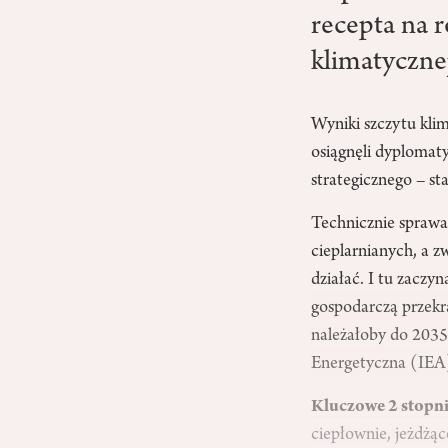
recepta na 
klimatycznej
Wyniki szczytu kli
osiągnęli dyplomaty
strategicznego – st
Technicznie sprawa 
cieplarnianych, a z
działać. I tu zaczy
gospodarczą przekr
należałoby do 2035
Energetyczna (IEA
Kluczowe 2 stopn
ciepłownie, jeżdżą