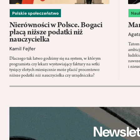
Polskie społeczeństwo
Nau
Nierówności w Polsce. Bogaci
Mam
płacą niższe podatki niż
Agata
nauczycielka
Tatom 
Kamil Fejfer
ambicj
ludzki
Dlaczego tak łatwo godzimy się na system, w którym
zawsze
programista czy lekarz wystawiający faktury na setki
i nieu
tysięcy złotych miesięcznie może płacić procentowo
niższe podatki niż nauczycielka czy urzędniczka?
Newslet