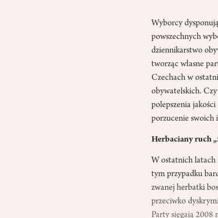
Wyborcy dysponują 
powszechnych wybor
dziennikarstwo oby
tworząc własne part
Czechach w ostatni
obywatelskich. Czy
polepszenia jakości
porzucenie swoich i
Herbaciany ruch
W ostatnich latach 
tym przypadku bardz
zwanej herbatki bos
przeciwko dyskrymi
Party sięgają 2008