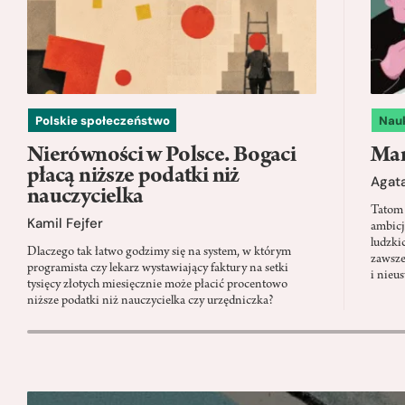
Polskie społeczeństwo
Nau
Nierówności w Polsce. Bogaci
Mam
płacą niższe podatki niż
Agata
nauczycielka
Tatom 
Kamil Fejfer
ambicj
ludzki
Dlaczego tak łatwo godzimy się na system, w którym
zawsze
programista czy lekarz wystawiający faktury na setki
i nieu
tysięcy złotych miesięcznie może płacić procentowo
niższe podatki niż nauczycielka czy urzędniczka?