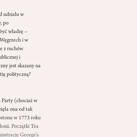
d udziału w
, po
obyć władzę –
 Węgrzech i w
ie z ruchów
blicznej i
zny jest skazany na
tię polityczną?
a Party (chociaż w
ięła ona od tak
ostonu w 1773 roku
onii. Początki Tea
nistrację George’a