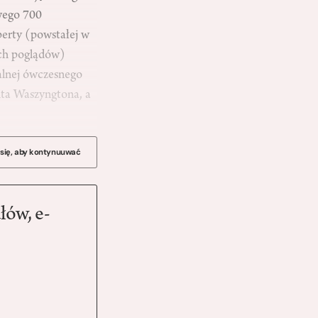
owego 700
berty (powstałej w
ich poglądów)
kalnej ówczesnego
nta Waszyngtona, a
 się, aby kontynuuwać
łów, e-