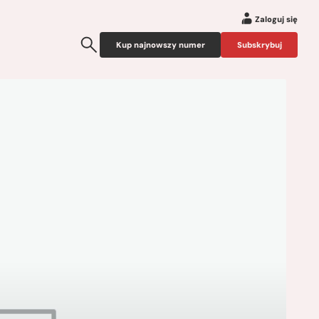
Zaloguj się
Kup najnowszy numer
Subskrybuj