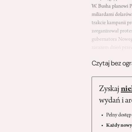
W. Busha planowi P
miliardami dolarów.
trakcie kampanii pr
zorganizował protes
gubernatora Nowego
zarazem dzień prz
Czytaj bez og
Zyskaj
nie
wydań i a
Pełny dostęp
Każdy nowy 