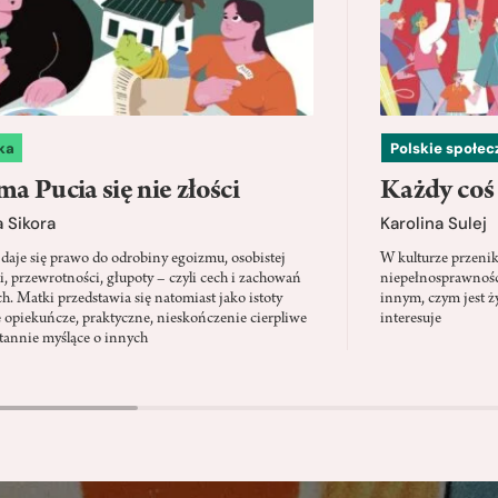
ka
Polskie społe
a Pucia się nie złości
Każdy coś
 Sikora
Karolina Sulej
daje się prawo do odrobiny egoizmu, osobistej
W kulturze przenik
i, przewrotności, głupoty – czyli cech i zachowań
niepełnosprawności
ch. Matki przedstawia się natomiast jako istoty
innym, czym jest ży
 opiekuńcze, praktyczne, nieskończenie cierpliwe
interesuje
stannie myślące o innych