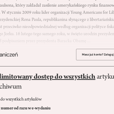
aulsona, który zakładał zasilenie amerykańskiego rynku finans
 W styczniu 2009 roku lider organizacji Young Americans for Li
ezydenckiej Rona Paula, republikanina słynącego z libertariańsk
t przeciwko nieodpowiedzialnej według organizacji polityce fis
 Jorku. 16 lutego tego samego roku, w święto urodzin prezyde
ed podpisaniem przez prezydenta Baracka Obamę…
raniczeń
Masz już konto? Zaloguj
limitowany dostęp do wszystkich
artyku
rchiwum
 do wszystkich artykułów
numer od razu w e-wydaniu