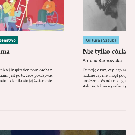
czeństwo
Kultura i Sztuka
 ma
Nie tylko córka
Amelia Sarnowska
niętej inspiration porn osoba z
Decyzję o tym, czy jego nazwis
ami jest po to, żeby pokazywać
nadane czy nie, mógł podjąć tylk
cie – ale nikt się jej życiem nie
urodzenia Wandy nie figuruje 
stało się tak na wyraźne życzen