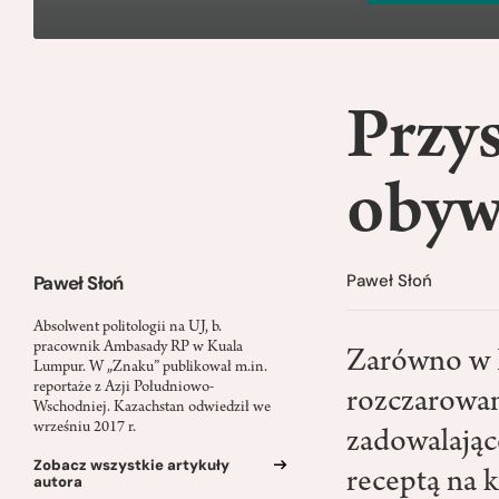
Przys
obyw
Paweł Słoń
Paweł Słoń
Absolwent politologii na UJ, b.
pracownik Ambasady RP w Kuala
Zarówno w Po
Lumpur. W „Znaku” publikował m.in.
reportaże z Azji Południowo-
rozczarowan
Wschodniej. Kazachstan odwiedził we
wrześniu 2017 r.
zadowalając
Zobacz wszystkie artykuły
receptą na k
autora