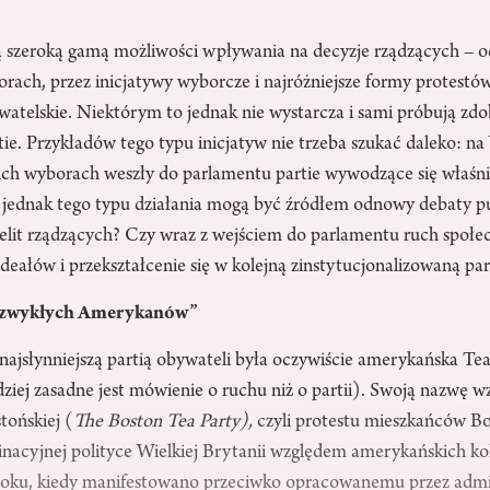
szeroką gamą możliwości wpływania na decyzje rządzących – o
ach, przez inicjatywy wyborcze i najróżniejsze formy protestów
watelskie. Niektórym to jednak nie wystarcza i sami próbują zd
ie. Przykładów tego typu inicjatyw nie trzeba szukać daleko: na
ch wyborach weszły do parlamentu partie wywodzące się właśn
 jednak tego typu działania mogą być źródłem odnowy debaty pu
 elit rządzących? Czy wraz z wejściem do parlamentu ruch społec
deałów i przekształcenie się w kolejną zinstytucjonalizowaną par
 „zwykłych Amerykanów”
najsłynniejszą partią obywateli była oczywiście amerykańska Te
iej zasadne jest mówienie o ruchu niż o partii). Swoją nazwę wz
tońskiej (
The Boston Tea Party),
czyli protestu mieszkańców B
nacyjnej polityce Wielkiej Brytanii względem amerykańskich kol
 roku, kiedy manifestowano przeciwko opracowanemu przez admi