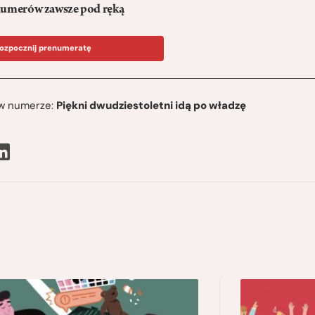
umerów zawsze pod ręką
ozpocznij prenumeratę
ę w numerze:
Piękni dwudziestoletni idą po władzę