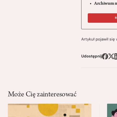
Archiwum n
R
Artykuł pojawił si
Udostępnij
Może Cię zainteresować