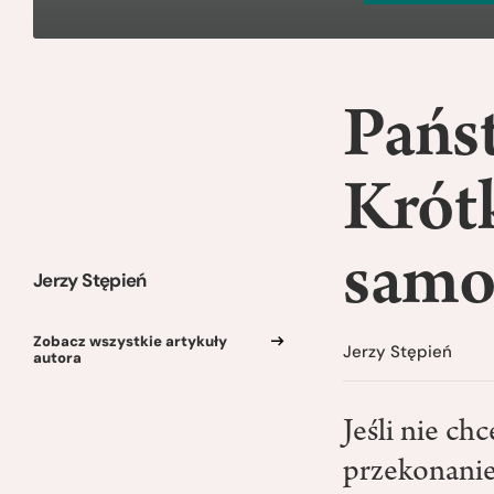
Pańs
Krótk
samo
Jerzy Stępień
Zobacz wszystkie artykuły
Jerzy Stępień
autora
Jeśli nie ch
przekonanie