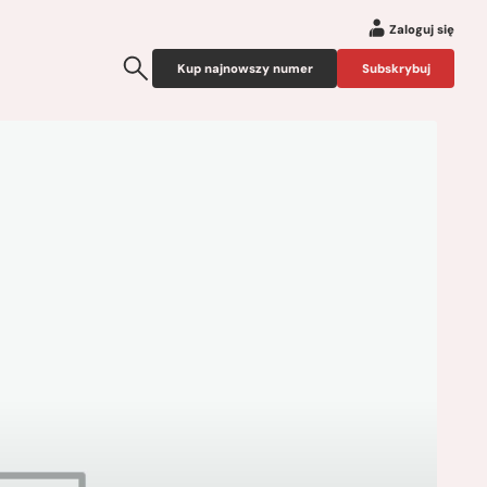
Zaloguj się
Kup najnowszy numer
Subskrybuj