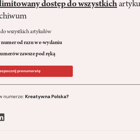
limitowany dostęp do wszystkich
artyku
rchiwum
 do wszystkich artykułów
numer od razu w e-wydaniu
umerów zawsze pod ręką
ozpocznij prenumeratę
ę w numerze:
Kreatywna Polska?