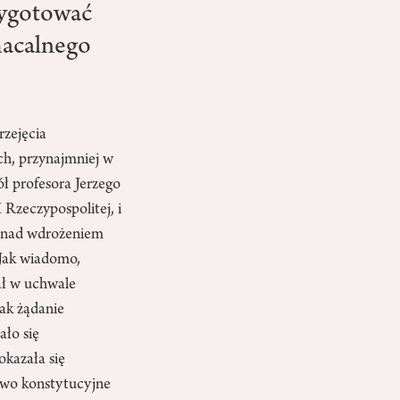
zygotować
macalnego
rzejęcia
ch, przynajmniej w
ł profesora Jerzego
 Rzeczypospolitej, i
ac nad wdrożeniem
 Jak wiadomo,
ał w uchwale
jak żądanie
ało się
okazała się
two konstytucyjne