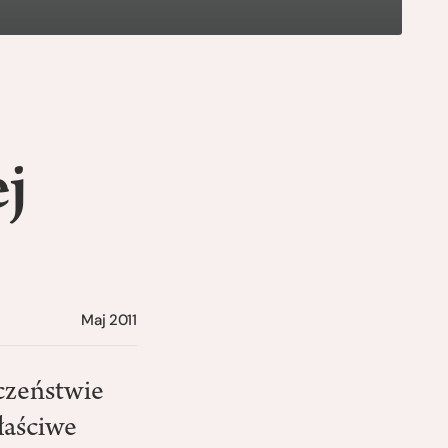
.
ej
Maj 2011
eczeństwie
łaściwe