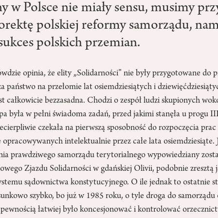
y w Polsce nie miały sensu, musimy pr
orektę polskiej reformy samorządu, na
ukces polskich przemian.
dzie opinia, że elity „Solidarności” nie były przygotowane do p
a państwo na przełomie lat osiemdziesiątych i dziewięćdziesiąty
t całkowicie bezzasadna. Chodzi o zespół ludzi skupionych wokó
pa była w pełni świadoma zadań, przed jakimi stanęła u progu III
niecierpliwie czekała na pierwszą sposobność do rozpoczęcia pr
 opracowywanych intelektualnie przez całe lata osiemdziesiąte.
nia prawdziwego samorządu terytorialnego wypowiedziany zost
wego Zjazdu Solidarności w gdańskiej Olivii, podobnie zresztą 
temu sądownictwa konstytucyjnego. O ile jednak to ostatnie st
sunkowo szybko, bo już w 1985 roku, o tyle droga do samorządu 
Z pewnością łatwiej było koncesjonować i kontrolować orzecznic