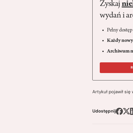
Zyskaj
nie
wydań i a
Pełny dostęp
Każdy nowy 
Archiwum n
R
Artykuł pojawił si
Udostępnij