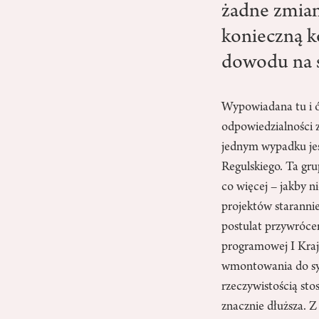
żadne zmian
konieczną k
dowodu na s
Wypowiadana tu i ów
odpowiedzialności z
jednym wypadku jes
Regulskiego. Ta gru
co więcej – jakby 
projektów starannie
postulat przywróce
programowej I Krajo
wmontowania do sys
rzeczywistością sto
znacznie dłuższa. 