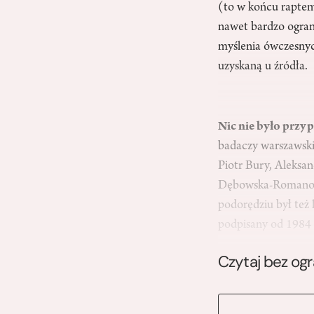
(to w końcu raptem
nawet bardzo ogran
myślenia ówczesnyc
uzyskaną u źródła.
Nic nie było prz
badaczy warszawski
Piotr Bury, Aleksa
Dębowska-Romanowsk
podorędziu był też 
podpisany od 1984
Czytaj bez og