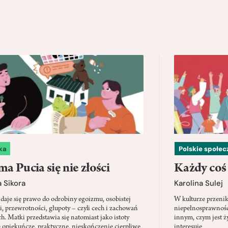
ka
Polskie społe
a Pucia się nie złości
Każdy coś
 Sikora
Karolina Sulej
daje się prawo do odrobiny egoizmu, osobistej
W kulturze przenik
i, przewrotności, głupoty – czyli cech i zachowań
niepełnosprawności
ch. Matki przedstawia się natomiast jako istoty
innym, czym jest ży
 opiekuńcze, praktyczne, nieskończenie cierpliwe
interesuje