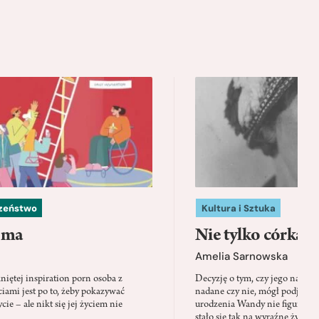
czeństwo
Kultura i Sztuka
 ma
Nie tylko córka
Amelia Sarnowska
niętej inspiration porn osoba z
Decyzję o tym, czy jego nazwis
ami jest po to, żeby pokazywać
nadane czy nie, mógł podjąć tylk
cie – ale nikt się jej życiem nie
urodzenia Wandy nie figuruje 
stało się tak na wyraźne życzen