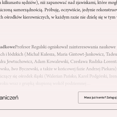
 kilkunastu sędziów), niż zapanować nad zjawiskami, które mo
iczoną samorządnością. Próbuję, oczywiście, jedynie rekonstru
h ośrodków kierowniczych, w każdym razie nie dzielę się w ty
ypadkowe
Profesor Regulski ogniskował zainteresowania naukowe
ch i łódzkich (Michał Kulesza, Maria Gintowt-Jankowicz, Tade
ndra Jewtuchowicz, Adam Kowalewski, Czesława Rudzka-Lorentz
a, Iwo Byczewski, a także w końcowej fazie Andrzej Piekara),
liczący się ośrodek śląski (Walerian Pańsko, Karol Podgórski, Ire
 roku wraz z grupką skupioną wokół podziemnej…
raniczeń
Masz już konto? Zaloguj