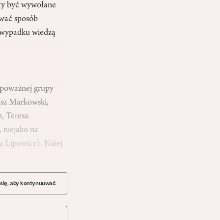
gły być wywołane
ować sposób
m wypadku wiedzą
 poważnej grupy
usz Markowski,
, Teresa
 niejako na
na Lipowicz). Niżej
 się, aby kontynuuwać