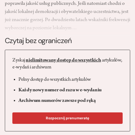
poprawiła jakość usług publicznych. Jeśli natomiast chodzi o
jakość lokalnej demokracji i obywatelskiego uczestnictwa, jest
już znacznie gorzej. Po dwudziestu latach wskaźniki frekwencji
wyborczej na poziomie lokalnym…
Czytaj bez ograniczeń
Zyskaj
nielimitowany dostęp do wszystkich
artykułów,
e-wydań i archiwum
Pełny dostęp do wszystkich artykułów
Każdy nowy numer od razu w e-wydaniu
Archiwum numerów zawsze pod ręką
Rozpocznij prenumeratę