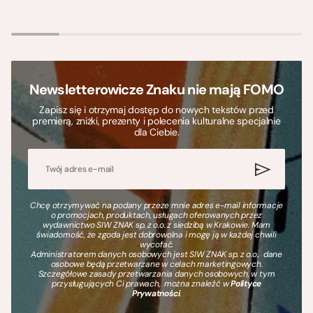
Newsletterowicze Znaku nie mają FOMO
Zapisz się i otrzymaj dostęp do nowych tekstów przed
premierą, zniżki, prezenty i polecenia kulturalne specjalnie
dla Ciebie.
Chcę otrzymywać na podany przeze mnie adres e-mail informacje
o promocjach, produktach, usługach oferowanych przez
wydawnictwo SIW ZNAK sp. z o.o. z siedzibą w Krakowie. Mam
świadomość, że zgoda jest dobrowolna i mogę ją w każdej chwili
wycofać.
Administratorem danych osobowych jest SIW ZNAK sp. z o.o., dane
osobowe będą przetwarzane w celach marketingowych.
Szczegółowe zasady przetwarzania danych osobowych, w tym
przysługujących Ci prawach, można znaleźć w
Polityce
Prywatności
.