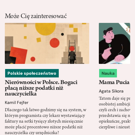
Może Cię zainteresować
Polskie społeczeństwo
Nauka
Nierówności w Polsce. Bogaci
Mama Pucia się
płacą niższe podatki niż
Agata Sikora
nauczycielka
Tatom daje się pra
Kamil Fejfer
osobistej ambicji, 
Dlaczego tak łatwo godzimy się na system, w
czyli cech i zachow
którym programista czy lekarz wystawiający
przedstawia się nat
faktury na setki tysięcy złotych miesięcznie
opiekuńcze, praktyc
może płacić procentowo niższe podatki niż
cierpliwe i nieusta
nauczycielka czy urzędniczka?