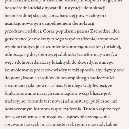
publicznymi, który w znacznie większym stopniu uwzględnia
bezpośredni udział obywateli. Instytucje demokracji
bezpośredniej stają się coraz bardziej powszechnym i
usankcjonowanym uzupełnieniem demokracji
przedstawicielskiej. Coraz popularniejsza na Zachodzie idea
governance
(demokratycznego współrządzenia) stopniowo
wypiera tradycyjne rozumienie samorządności terytorialnej,
odnosząc się do „zbiorowej zdolności transformatywnej”, a
więc zdolności działaczy lokalnych do skoordynowanego
kontrolowania procesów władzy w taki sposób, aby dążyły one
do powiększania zasobów dobra wspólnego społeczności
rozumianej jako pewna całość. Nie ulega wątpliwości, że
funkcjonowanie naszych samorządów wciąż bliższe jest
tradycyjnej formule terenowej administracji publicznej niż
nowoczesnym formom współrządzenia. Trudno zaprzeczyć
tezie, że reforma samorządowa usprawniła zarządzanie
sprawami naszych miast, miasteczek i gmin oraz radykalnie