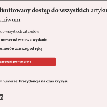
limitowany dostęp do wszystkich
artyku
rchiwum
 do wszystkich artykułów
numer od razu w e-wydaniu
umerów zawsze pod ręką
ozpocznij prenumeratę
ę w numerze:
Prezydencja na czas kryzysu