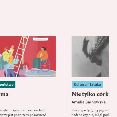
czeństwo
Kultura i Sztuka
 ma
Nie tylko córka
Amelia Sarnowska
niętej inspiration porn osoba z
Decyzję o tym, czy jego nazwis
ami jest po to, żeby pokazywać
nadane czy nie, mógł podjąć tylk