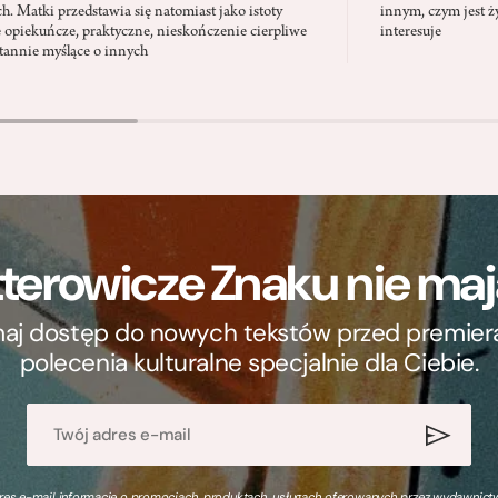
ch. Matki przedstawia się natomiast jako istoty
innym, czym jest ży
 opiekuńcze, praktyczne, nieskończenie cierpliwe
interesuje
stannie myślące o innych
terowicze Znaku nie m
ymaj dostęp do nowych tekstów przed premierą, 
polecenia kulturalne specjalnie dla Ciebie.
s e-mail informacje o promocjach, produktach, usługach oferowanych przez wydawnictwo