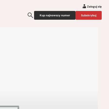
Zaloguj się
Kup najnowszy numer
Subskrybuj