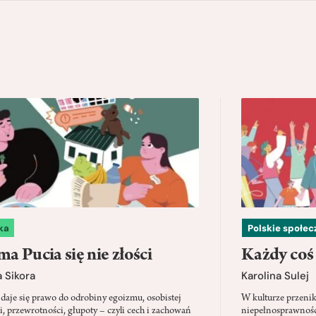
ka
Polskie społe
a Pucia się nie złości
Każdy coś
 Sikora
Karolina Sulej
daje się prawo do odrobiny egoizmu, osobistej
W kulturze przenik
i, przewrotności, głupoty – czyli cech i zachowań
niepełnosprawności