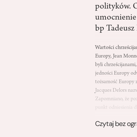
polityków. O
umocnienie 
bp Tadeusz 
Wartości chrześcij
Europy, Jean Monne
byli chrześcijanami
jedności Europy odw
tożsamość Europy z
Jacques Delors nazw
Zapomniano, że poz
punkt odniesienia 
Czytaj bez og