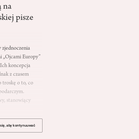
ą na
kiej pisze
y zjednoczenia
ni „Ojcami Europy”
 Ich koncepcja
ednak z czasem
troskę o to, co
spodarczym.
wy, stanowiący
 się, aby kontynuuwać