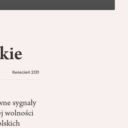
skie
Kwiecień 2011
wne sygnały
ej wolności
olskich