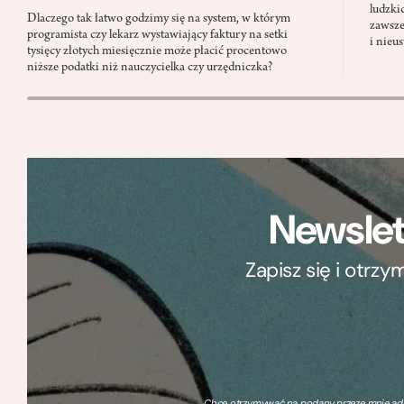
ludzki
Dlaczego tak łatwo godzimy się na system, w którym
zawsze
programista czy lekarz wystawiający faktury na setki
i nieu
tysięcy złotych miesięcznie może płacić procentowo
niższe podatki niż nauczycielka czy urzędniczka?
Newslet
Zapisz się i otrz
Chcę otrzymywać na podany przeze mnie adre