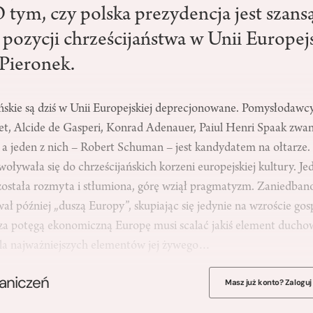
 tym, czy polska prezydencja jest szans
pozycji chrześcijaństwa w Unii Europejs
Pieronek.
ańskie są dziś w Unii Europejskiej deprecjonowane. Pomysłodawc
t, Alcide de Gasperi, Konrad Adenauer, Paiul Henri Spaak zwa
, a jeden z nich – Robert Schuman – jest kandydatem na ołtarze.
oływała się do chrześcijańskich korzeni europejskiej kultury. J
ostała rozmyta i stłumiona, górę wziął pragmatyzm. Zaniedbano 
ał później „duszą Europy”, skupiając się jedynie na wzroście go
a potęgą ekonomiczną Europę musi scalać jakiś element ducho
dla najważniejszych elementów jej żywego…
raniczeń
Masz już konto? Zaloguj