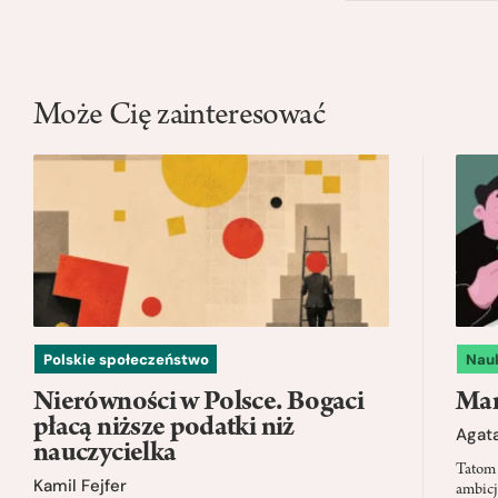
Może Cię zainteresować
Polskie społeczeństwo
Nau
Nierówności w Polsce. Bogaci
Mam
płacą niższe podatki niż
Agata
nauczycielka
Tatom 
Kamil Fejfer
ambicj