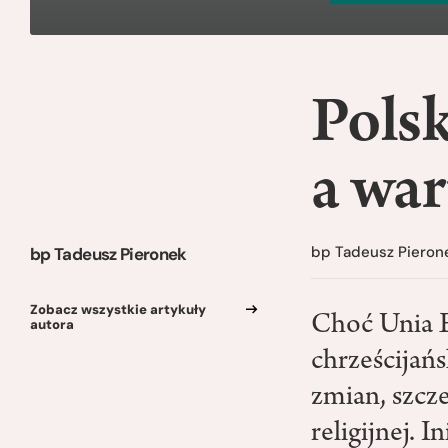
Pols
a war
bp Tadeusz Pieron
bp Tadeusz Pieronek
Zobacz wszystkie artykuły
Choć Unia E
autora
chrześcijań
zmian, szcz
religijnej. 