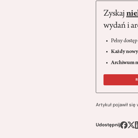
Zyskaj
nie
wydań i a
Pełny dostęp
Każdy nowy 
Archiwum n
R
Artykuł pojawił si
Udostępnij