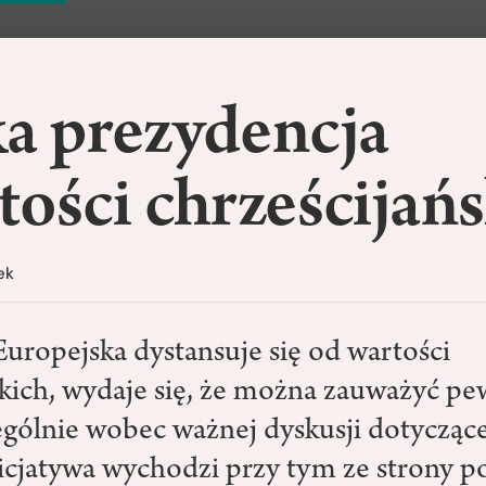
ka prezydencja
tości chrześcijań
ek
uropejska dystansuje się od wartości
skich, wydaje się, że można zauważyć pe
ególnie wobec ważnej dyskusji dotycząc
Inicjatywa wychodzi przy tym ze strony p