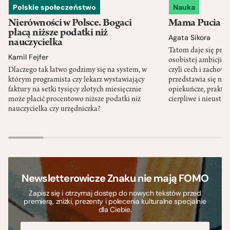
Polskie społeczeństwo
Nauka
Nierówności w Polsce. Bogaci
Mama Pucia się
płacą niższe podatki niż
Agata Sikora
nauczycielka
Tatom daje się pra
Kamil Fejfer
osobistej ambicji, 
Dlaczego tak łatwo godzimy się na system, w
czyli cech i zachow
którym programista czy lekarz wystawiający
przedstawia się nat
faktury na setki tysięcy złotych miesięcznie
opiekuńcze, praktyc
może płacić procentowo niższe podatki niż
cierpliwe i nieusta
nauczycielka czy urzędniczka?
Newsletterowicze Znaku nie mają FOMO
Zapisz się i otrzymaj dostęp do nowych tekstów przed
premierą, zniżki, prezenty i polecenia kulturalne specjalnie
dla Ciebie.