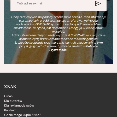
Chcę otrzymywać na podany przeze mnie adres e-mail informacje
o promocjach, produktach, usługach oferowanych przez
wydawnictwo SIW ZNAK sp. z o.o. z siedzibą w Krakowie. Mam
świadomość, że zgoda jest dobrowolna i mogę ją w każdej chwili
wycofać.
Administratorem danych osobowych jest SIW ZNAK sp. z o.o., dane
osobowe będą przetwarzane w celach marketingowych.
Szczegółowe zasady przetwarzania danych osobowych, w tym
przysługujących Ci prawach, można znaleźć w
Polityce
Prywatności
.
ZNAK
O nas
Dla autorów
Dla reklamodawców
Kontakt
Gdzie mogę kupić ZNAK?