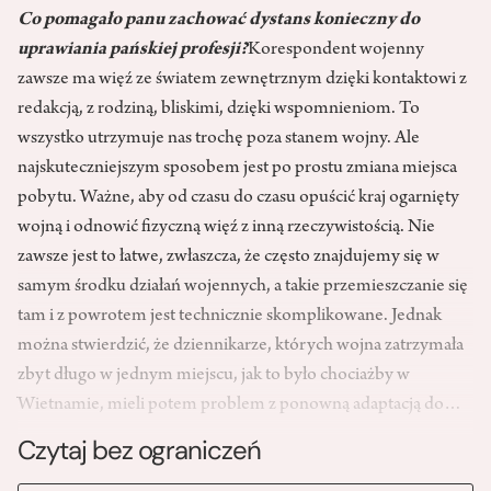
Co pomagało panu zachować dystans konieczny do
uprawiania pańskiej profesji?
Korespondent wojenny
zawsze ma więź ze światem zewnętrznym dzięki kontaktowi z
redakcją, z rodziną, bliskimi, dzięki wspomnieniom. To
wszystko utrzymuje nas trochę poza stanem wojny. Ale
najskuteczniejszym sposobem jest po prostu zmiana miejsca
pobytu. Ważne, aby od czasu do czasu opuścić kraj ogarnięty
wojną i odnowić fizyczną więź z inną rzeczywistością. Nie
zawsze jest to łatwe, zwłaszcza, że często znajdujemy się w
samym środku działań wojennych, a takie przemieszczanie się
tam i z powrotem jest technicznie skomplikowane. Jednak
można stwierdzić, że dziennikarze, których wojna zatrzymała
zbyt długo w jednym miejscu, jak to było chociażby w
Wietnamie, mieli potem problem z ponowną adaptacją do…
Czytaj bez ograniczeń