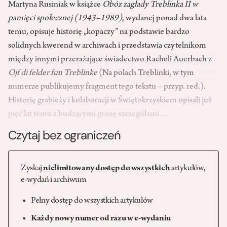
Martyna Rusiniak w książce
Obóz zagłady Treblinka II w
pamięci społecznej (1943–1989)
, wydanej ponad dwa lata
temu, opisuje historię „kopaczy” na podstawie bardzo
solidnych kwerend w archiwach i przedstawia czytelnikom
między innymi przerażające świadectwo Racheli Auerbach z
Ojf di felder fun Treblinke
(Na polach Treblinki, w tym
numerze publikujemy fragment tego tekstu – przyp. red.).
Historię grabieży i kolaboracji w Świętokrzyskiem opisali już
pięć lat temu z budzącymi grozę szczegółami…
Czytaj bez ograniczeń
Zyskaj
nielimitowany dostęp do wszystkich
artykułów,
e-wydań i archiwum
Pełny dostęp do wszystkich artykułów
Każdy nowy numer od razu w e-wydaniu