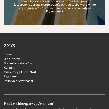
osobowe będą przetwarzane w celach marketingowych.
Szczegółowe zasady przetwarzania danych osobowych, w tym
przysługujących Ci prawach, można znaleźć w
Polityce
Prywatności
.
ZNAK
O nas
Dla autorów
Dla reklamodawców
Kontakt
Gdzie mogę kupić ZNAK?
Regulamin
Polityka prywatności
Bądź na bieżąco ze „Znakiem”