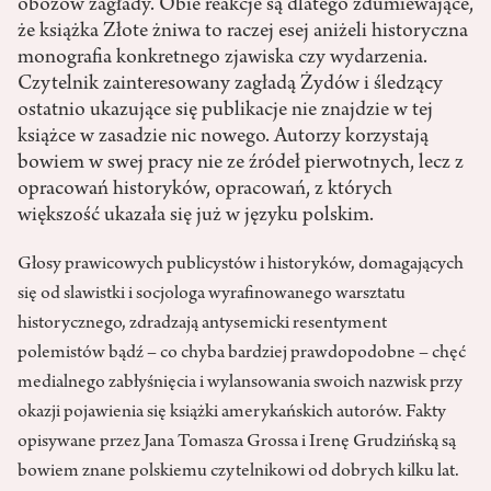
obozów zagłady. Obie reakcje są dlatego zdumiewające,
że książka Złote żniwa to raczej esej aniżeli historyczna
monografia konkretnego zjawiska czy wydarzenia.
Czytelnik zainteresowany zagładą Żydów i śledzący
ostatnio ukazujące się publikacje nie znajdzie w tej
książce w zasadzie nic nowego. Autorzy korzystają
bowiem w swej pracy nie ze źródeł pierwotnych, lecz z
opracowań historyków, opracowań, z których
większość ukazała się już w języku polskim.
Głosy prawicowych publicystów i historyków, domagających
się od slawistki i socjologa wyrafinowanego warsztatu
historycznego, zdradzają antysemicki resentyment
polemistów bądź – co chyba bardziej prawdopodobne – chęć
medialnego zabłyśnięcia i wylansowania swoich nazwisk przy
okazji pojawienia się książki amerykańskich autorów. Fakty
opisywane przez Jana Tomasza Grossa i Irenę Grudzińską są
bowiem znane polskiemu czytelnikowi od dobrych kilku lat.