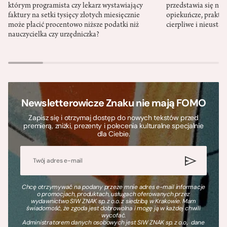
którym programista czy lekarz wystawiający
przedstawia się nat
faktury na setki tysięcy złotych miesięcznie
opiekuńcze, praktyc
może płacić procentowo niższe podatki niż
cierpliwe i nieusta
nauczycielka czy urzędniczka?
Newsletterowicze Znaku nie mają FOMO
Zapisz się i otrzymaj dostęp do nowych tekstów przed
premierą, zniżki, prezenty i polecenia kulturalne specjalnie
dla Ciebie.
Chcę otrzymywać na podany przeze mnie adres e-mail informacje
o promocjach, produktach, usługach oferowanych przez
wydawnictwo SIW ZNAK sp. z o.o. z siedzibą w Krakowie. Mam
świadomość, że zgoda jest dobrowolna i mogę ją w każdej chwili
wycofać.
Administratorem danych osobowych jest SIW ZNAK sp. z o.o., dane