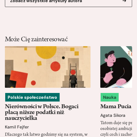
Zobacz wszystkie artykuły autora
Może Cię zainteresować
Polskie społeczeństwo
Nauka
Nierówności w Polsce. Bogaci
Mama Pucia się
płacą niższe podatki niż
Agata Sikora
nauczycielka
Tatom daje się pra
Kamil Fejfer
osobistej ambicji, 
Dlaczego tak łatwo godzimy się na system, w
czyli cech i zachow