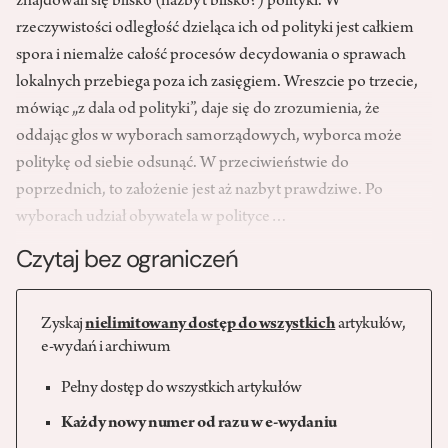
znajdowali się blisko (nazbyt blisko?) polityki. W
rzeczywistości odległość dzieląca ich od polityki jest całkiem
spora i niemalże całość procesów decydowania o sprawach
lokalnych przebiega poza ich zasięgiem. Wreszcie po trzecie,
mówiąc „z dala od polityki”, daje się do zrozumienia, że
oddając głos w wyborach samorządowych, wyborca może
politykę od siebie odsunąć. W przeciwieństwie do
poprzednich, to założenie jest aż nazbyt prawdziwe. Po
wyborach udział obywatela w polityce…
Czytaj bez ograniczeń
Zyskaj
nielimitowany dostęp do wszystkich
artykułów,
e-wydań i archiwum
Pełny dostęp do wszystkich artykułów
Każdy nowy numer od razu w e-wydaniu