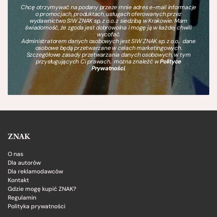
Chcę otrzymywać na podany przeze mnie adres e-mail informacje
o promocjach, produktach, usługach oferowanych przez
wydawnictwo SIW ZNAK sp. z o.o. z siedzibą w Krakowie. Mam
świadomość, że zgoda jest dobrowolna i mogę ją w każdej chwili
wycofać.
Administratorem danych osobowych jest SIW ZNAK sp. z o.o., dane
osobowe będą przetwarzane w celach marketingowych.
Szczegółowe zasady przetwarzania danych osobowych, w tym
przysługujących Ci prawach, można znaleźć w
Polityce
Prywatności
.
ZNAK
O nas
Dla autorów
Dla reklamodawców
Kontakt
Gdzie mogę kupić ZNAK?
Regulamin
Polityka prywatności