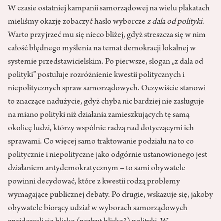
W czasie ostatniej kampanii samorządowej na wielu plakatach
mieliśmy okazję zobaczyć hasło wyborcze
z dala od polityki
.
Warto przyjrzeć mu się nieco bliżej, gdyż streszcza się w nim
całość błędnego myślenia na temat demokracji lokalnej w
systemie przedstawicielskim. Po pierwsze, slogan „z dala od
polityki” postuluje rozróżnienie kwestii politycznych i
niepolitycznych spraw samorządowych. Oczywiście stanowi
to znaczące nadużycie, gdyż chyba nic bardziej nie zasługuje
na miano polityki niż działania zamieszkujących tę samą
okolicę ludzi, którzy wspólnie radzą nad dotyczącymi ich
sprawami. Co więcej samo traktowanie podziału na to co
politycznie i niepolityczne jako odgórnie ustanowionego jest
działaniem antydemokratycznym – to sami obywatele
powinni decydować, które z kwestii rodzą problemy
wymagające publicznej debaty. Po drugie, wskazuje się, jakoby
obywatele biorący udział w wyborach samorządowych