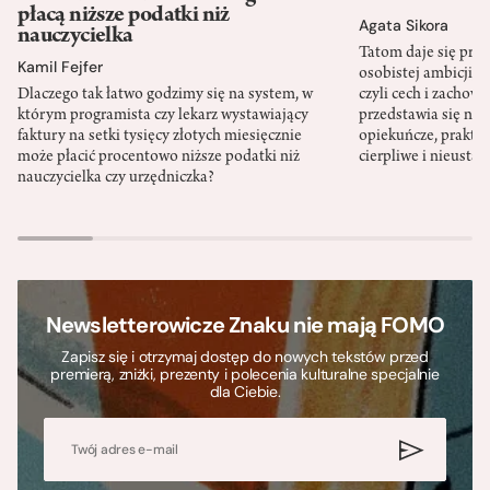
płacą niższe podatki niż
Agata Sikora
nauczycielka
Tatom daje się pra
Kamil Fejfer
osobistej ambicji, 
Dlaczego tak łatwo godzimy się na system, w
czyli cech i zachow
którym programista czy lekarz wystawiający
przedstawia się nat
faktury na setki tysięcy złotych miesięcznie
opiekuńcze, praktyc
może płacić procentowo niższe podatki niż
cierpliwe i nieusta
nauczycielka czy urzędniczka?
Newsletterowicze Znaku nie mają FOMO
Zapisz się i otrzymaj dostęp do nowych tekstów przed
premierą, zniżki, prezenty i polecenia kulturalne specjalnie
dla Ciebie.