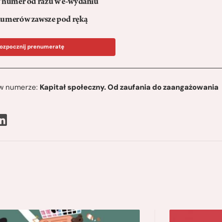
numer od razu w e-wydaniu
umerów zawsze pod ręką
ozpocznij prenumeratę
ę w numerze:
Kapitał społeczny. Od zaufania do zaangażowania