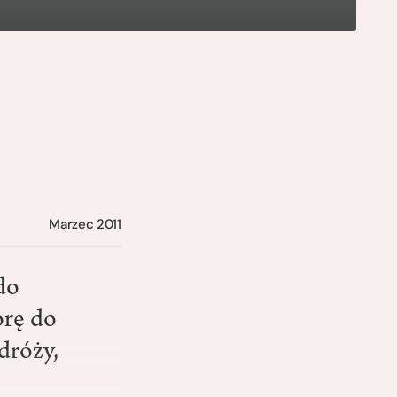
Marzec 2011
do
orę do
dróży,