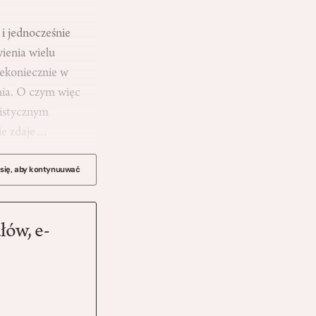
 i jednocześnie
ienia wielu
iekoniecznie w
nia. O czym więc
istycznym
nie zdaje…
 się, aby kontynuuwać
łów, e-