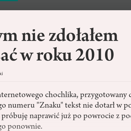
ym nie zdołałem
sać w roku 2010
ki
nternetowego chochlika, przygotowany 
o numeru "Znaku" tekst nie dotarł w p
o próbuję naprawić już po powrocie z po
 go ponownie.