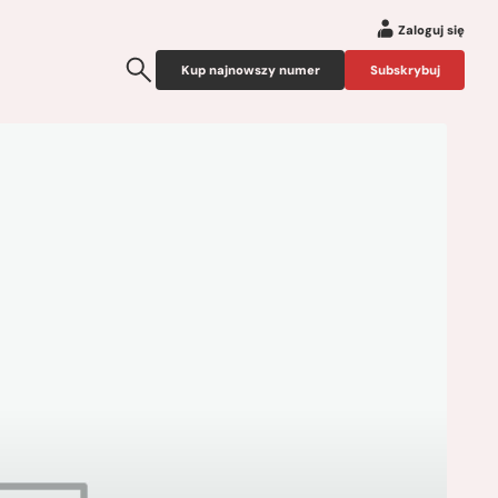
Zaloguj się
Kup najnowszy numer
Subskrybuj