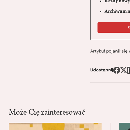
Każdy nowy 
Archiwum n
R
Artykuł pojawił si
Udostępnij
Może Cię zainteresować