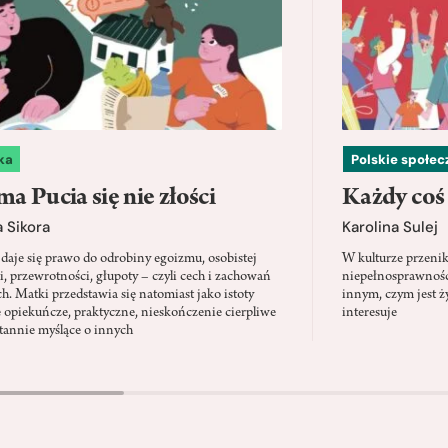
ka
Polskie społe
a Pucia się nie złości
Każdy coś
 Sikora
Karolina Sulej
daje się prawo do odrobiny egoizmu, osobistej
W kulturze przenik
i, przewrotności, głupoty – czyli cech i zachowań
niepełnosprawności
ch. Matki przedstawia się natomiast jako istoty
innym, czym jest ży
 opiekuńcze, praktyczne, nieskończenie cierpliwe
interesuje
stannie myślące o innych