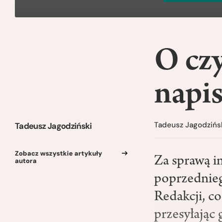
O cz
napi
Tadeusz Jagodzińs
Tadeusz Jagodziński
Zobacz wszystkie artykuły
Za sprawą i
autora
poprzednieg
Redakcji, c
przesyłając