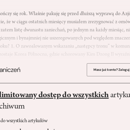
ończy się rok. Właśnie pakuję się przed dłuższą wyprawą do Azji
ie, że w ciągu ostatnich miesięcy musiałem zrezygnować z omów
atem listę dwunastu zaniechań, po jednym na każdy miesiąc, n
icznym i bynajmniej nie uszeregowanych pod względem znacze
 roku? 1. O zawoalowanym wskazaniu „następcy tronu” w komun
ozostaje Korea Północna, gdzie schorowany Kim Dzong Il wyraź
raniczeń
Masz już konto? Zaloguj
limitowany dostęp do wszystkich
artyku
rchiwum
 do wszystkich artykułów