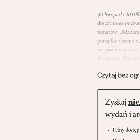
30 listopada 2010
K
dręczy mnie poczuc
tematów. Układam z
porządku chronolog
nie pisałem w tym
skansenie, jakim p
Czytaj bez og
Zyskaj
nie
wydań i a
Pełny dostęp