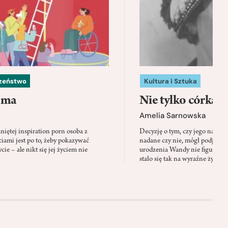
czeństwo
Kultura i Sztuka
 ma
Nie tylko córka
Amelia Sarnowska
niętej inspiration porn osoba z
Decyzję o tym, czy jego nazwis
ami jest po to, żeby pokazywać
nadane czy nie, mógł podjąć tylk
cie – ale nikt się jej życiem nie
urodzenia Wandy nie figuruje 
stało się tak na wyraźne życzen