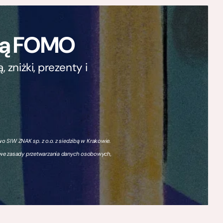
ają FOMO
zniżki, prezenty i
 SIW ZNAK sp. z o.o. z siedzibą w Krakowie.
owe zasady przetwarzania danych osobowych,