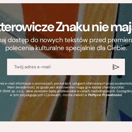
terowicze Znaku nie m
ymaj dostęp do nowych tekstów przed premierą, 
polecenia kulturalne specjalnie dla Ciebie.
s e-mail informacje o promocjach, produktach, usługach oferowanych przez wydawnictwo
Mam świadomość, że zgoda jest dobrowolna i mogę ją w każdej chwili wycofać.
 ZNAK sp. z o.o., dane osobowe będą przetwarzane w celach marketingowych. Szczegół
w tym przysługujących Ci prawach, można znaleźć w
Polityce Prywatności
.