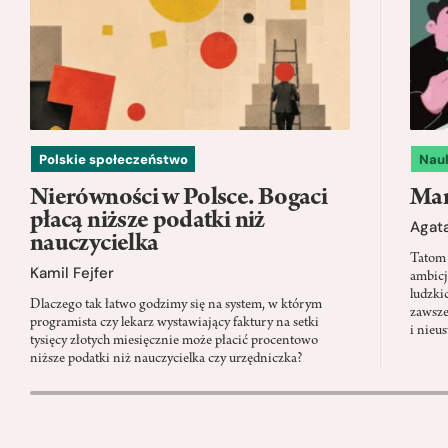
Polskie społeczeństwo
Nau
Nierówności w Polsce. Bogaci
Mam
płacą niższe podatki niż
Agata
nauczycielka
Tatom 
Kamil Fejfer
ambicj
ludzki
Dlaczego tak łatwo godzimy się na system, w którym
zawsze
programista czy lekarz wystawiający faktury na setki
i nieu
tysięcy złotych miesięcznie może płacić procentowo
niższe podatki niż nauczycielka czy urzędniczka?