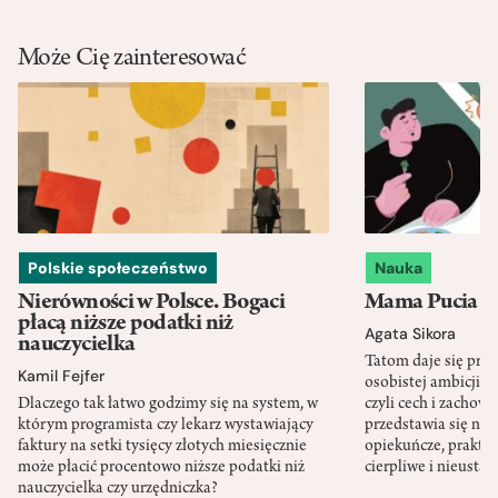
Może Cię zainteresować
Polskie społeczeństwo
Nauka
Nierówności w Polsce. Bogaci
Mama Pucia się
płacą niższe podatki niż
Agata Sikora
nauczycielka
Tatom daje się pra
Kamil Fejfer
osobistej ambicji, 
Dlaczego tak łatwo godzimy się na system, w
czyli cech i zachow
którym programista czy lekarz wystawiający
przedstawia się nat
faktury na setki tysięcy złotych miesięcznie
opiekuńcze, praktyc
może płacić procentowo niższe podatki niż
cierpliwe i nieusta
nauczycielka czy urzędniczka?