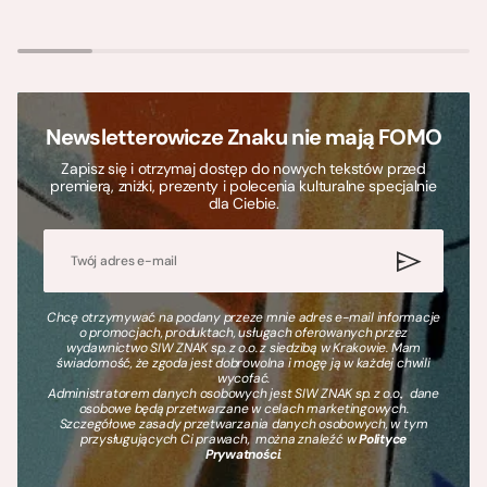
Newsletterowicze Znaku nie mają FOMO
Zapisz się i otrzymaj dostęp do nowych tekstów przed
premierą, zniżki, prezenty i polecenia kulturalne specjalnie
dla Ciebie.
Chcę otrzymywać na podany przeze mnie adres e-mail informacje
o promocjach, produktach, usługach oferowanych przez
wydawnictwo SIW ZNAK sp. z o.o. z siedzibą w Krakowie. Mam
świadomość, że zgoda jest dobrowolna i mogę ją w każdej chwili
wycofać.
Administratorem danych osobowych jest SIW ZNAK sp. z o.o., dane
osobowe będą przetwarzane w celach marketingowych.
Szczegółowe zasady przetwarzania danych osobowych, w tym
przysługujących Ci prawach, można znaleźć w
Polityce
Prywatności
.