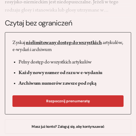
rosyjsko-niemieckim jest niedopuszczalne. Jeżeli w tego
rodzaju głosy i stanowiska lub głosy utrzymane w…
Czytaj bez ograniczeń
Zyskaj
nielimitowany dostęp do wszystkich
artykułów,
e-wydań i archiwum
Pełny dostęp do wszystkich artykułów
Każdy nowy numer od razu w e-wydaniu
Archiwum numerów zawsze pod ręką
Rozpocznij prenumeratę
Masz już konto? Zaloguj się, aby kontynuuwać