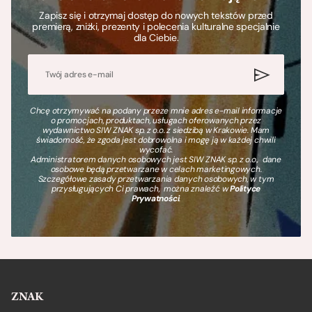
Zapisz się i otrzymaj dostęp do nowych tekstów przed
premierą, zniżki, prezenty i polecenia kulturalne specjalnie
dla Ciebie.
Chcę otrzymywać na podany przeze mnie adres e-mail informacje
o promocjach, produktach, usługach oferowanych przez
wydawnictwo SIW ZNAK sp. z o.o. z siedzibą w Krakowie. Mam
świadomość, że zgoda jest dobrowolna i mogę ją w każdej chwili
wycofać.
Administratorem danych osobowych jest SIW ZNAK sp. z o.o., dane
osobowe będą przetwarzane w celach marketingowych.
Szczegółowe zasady przetwarzania danych osobowych, w tym
przysługujących Ci prawach, można znaleźć w
Polityce
Prywatności
.
ZNAK