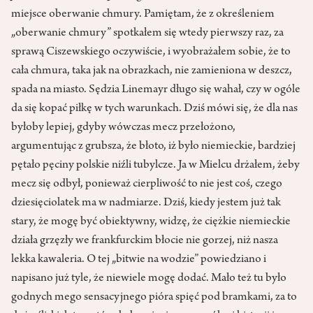
miejsce oberwanie chmury. Pamiętam, że z określeniem
„oberwanie chmury” spotkałem się wtedy pierwszy raz, za
sprawą Ciszewskiego oczywiście, i wyobrażałem sobie, że to
cała chmura, taka jak na obrazkach, nie zamieniona w deszcz,
spada na miasto. Sędzia Linemayr długo się wahał, czy w ogóle
da się kopać piłkę w tych warunkach. Dziś mówi się, że dla nas
byłoby lepiej, gdyby wówczas mecz przełożono,
argumentując z grubsza, że błoto, iż było niemieckie, bardziej
pętało pęciny polskie niźli tubylcze. Ja w Mielcu drżałem, żeby
mecz się odbył, ponieważ cierpliwość to nie jest coś, czego
dziesięciolatek ma w nadmiarze. Dziś, kiedy jestem już tak
stary, że mogę być obiektywny, widzę, że ciężkie niemieckie
działa grzęzły we frankfurckim błocie nie gorzej, niż nasza
lekka kawaleria. O tej „bitwie na wodzie” powiedziano i
napisano już tyle, że niewiele mogę dodać. Mało też tu było
godnych mego sensacyjnego pióra spięć pod bramkami, za to