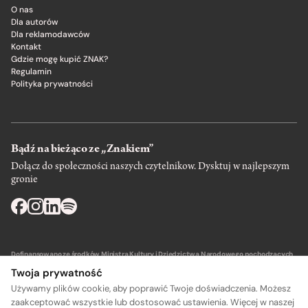
O nas
Dla autorów
Dla reklamodawców
Kontakt
Gdzie mogę kupić ZNAK?
Regulamin
Polityka prywatności
Bądź na bieżąco ze „Znakiem”
Dołącz do społeczności naszych czytelnikow. Dysktuj w najlepszym
gronie
Dofinansowano ze środków Ministra Kultury i Dziedzictwa Narodowego pochodzących
z Funduszu Promocji Kultury – państwowego funduszu celowego.
Twoja prywatność
Używamy plików cookie, aby poprawić Twoje doświadczenia. Możesz
zaakceptować wszystkie lub dostosować ustawienia. Więcej w naszej