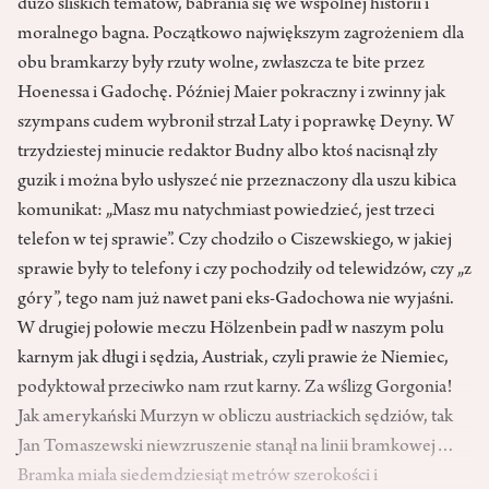
dużo śliskich tematów, babrania się we wspólnej historii i
moralnego bagna. Początkowo największym zagrożeniem dla
obu bramkarzy były rzuty wolne, zwłaszcza te bite przez
Hoenessa i Gadochę. Później Maier pokraczny i zwinny jak
szympans cudem wybronił strzał Laty i poprawkę Deyny. W
trzydziestej minucie redaktor Budny albo ktoś nacisnął zły
guzik i można było usłyszeć nie przeznaczony dla uszu kibica
komunikat: „Masz mu natychmiast powiedzieć, jest trzeci
telefon w tej sprawie”. Czy chodziło o Ciszewskiego, w jakiej
sprawie były to telefony i czy pochodziły od telewidzów, czy „z
góry”, tego nam już nawet pani eks-Gadochowa nie wyjaśni.
W drugiej połowie meczu Hölzenbein padł w naszym polu
karnym jak długi i sędzia, Austriak, czyli prawie że Niemiec,
podyktował przeciwko nam rzut karny. Za wślizg Gorgonia!
Jak amerykański Murzyn w obliczu austriackich sędziów, tak
Jan Tomaszewski niewzruszenie stanął na linii bramkowej…
Bramka miała siedemdziesiąt metrów szerokości i