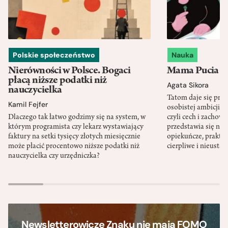
Polskie społeczeństwo
Nauka
Nierówności w Polsce. Bogaci
Mama Pucia się
płacą niższe podatki niż
Agata Sikora
nauczycielka
Tatom daje się pra
Kamil Fejfer
osobistej ambicji, 
Dlaczego tak łatwo godzimy się na system, w
czyli cech i zachow
którym programista czy lekarz wystawiający
przedstawia się nat
faktury na setki tysięcy złotych miesięcznie
opiekuńcze, praktyc
może płacić procentowo niższe podatki niż
cierpliwe i nieusta
nauczycielka czy urzędniczka?
Newsletterowicze Znaku nie mają FOMO