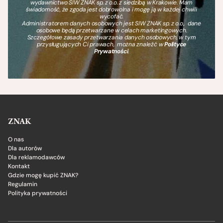
wydawnictwo SIW ZNAK sp. z o.o. z siedzibą w Krakowie. Mam
świadomość, że zgoda jest dobrowolna i mogę ją w każdej chwili
wycofać.
Administratorem danych osobowych jest SIW ZNAK sp. z o.o., dane
osobowe będą przetwarzane w celach marketingowych.
Szczegółowe zasady przetwarzania danych osobowych, w tym
przysługujących Ci prawach, można znaleźć w
Polityce
Prywatności
.
ZNAK
O nas
Dla autorów
Dla reklamodawców
Kontakt
Gdzie mogę kupić ZNAK?
Regulamin
Polityka prywatności