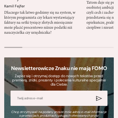
Tatom daje się pra
Kamil Fejfer
osobistej ambicji, 
Dlaczego tak łatwo godzimy się na system, w
czyli cech i zachow
którym programista czy lekarz wystawiający
przedstawia się nat
faktury na setki tysięcy złotych miesięcznie
opiekuńcze, praktyc
może płacić procentowo niższe podatki niż
cierpliwe i nieusta
nauczycielka czy urzędniczka?
Newsletterowicze Znaku nie mają FOMO
Zapisz się i otrzymaj dostęp do nowych tekstów przed
premierą, zniżki, prezenty i polecenia kulturalne specjalnie
dla Ciebie.
Chcę otrzymywać na podany przeze mnie adres e-mail informacje
o promocjach, produktach, usługach oferowanych przez