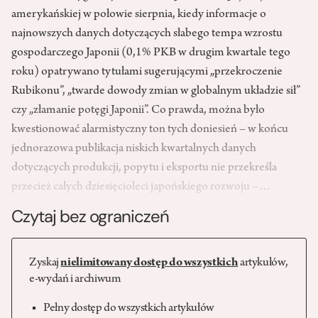
amerykańskiej w połowie sierpnia, kiedy informacje o
najnowszych danych dotyczących słabego tempa wzrostu
gospodarczego Japonii (0,1% PKB w drugim kwartale tego
roku) opatrywano tytułami sugerującymi „przekroczenie
Rubikonu”, „twarde dowody zmian w globalnym układzie sił”
czy „złamanie potęgi Japonii”. Co prawda, można było
kwestionować alarmistyczny ton tych doniesień – w końcu
jednorazowa publikacja niskich kwartalnych danych
dotyczących produkcji, popytu i eksportu nie przekreśla
przecież całych dziesięcioleci japońskiego rozwoju –…
Czytaj bez ograniczeń
Zyskaj
nielimitowany dostęp do wszystkich
artykułów,
e-wydań i archiwum
Pełny dostęp do wszystkich artykułów