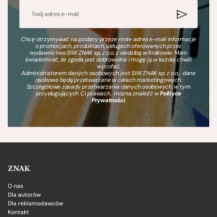
Chcę otrzymywać na podany przeze mnie adres e-mail informacje
o promocjach, produktach, usługach oferowanych przez
wydawnictwo SIW ZNAK sp. z o.o. z siedzibą w Krakowie. Mam
świadomość, że zgoda jest dobrowolna i mogę ją w każdej chwili
wycofać.
Administratorem danych osobowych jest SIW ZNAK sp. z o.o., dane
osobowe będą przetwarzane w celach marketingowych.
Szczegółowe zasady przetwarzania danych osobowych, w tym
przysługujących Ci prawach, można znaleźć w
Polityce
Prywatności
.
ZNAK
O nas
Dla autorów
Dla reklamodawców
Kontakt