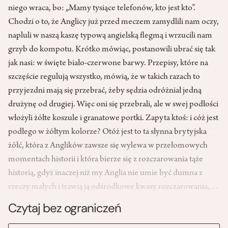
niego wraca, bo: „Mamy tysiące telefonów, kto jest kto”.
Chodzi o to, że Anglicy już przed meczem zamydlili nam oczy,
napluli w naszą kaszę typową angielską flegmą i wrzucili nam
grzyb do kompotu. Krótko mówiąc, postanowili ubrać się tak
jak nasi: w święte biało-czerwone barwy. Przepisy, które na
szczęście regulują wszystko, mówią, że w takich razach to
przyjezdni mają się przebrać, żeby sędzia odróżniał jedną
drużynę od drugiej. Więc oni się przebrali, ale w swej podłości
włożyli żółte koszule i granatowe portki. Zapyta ktoś: i cóż jest
podłego w żółtym kolorze? Otóż jest to ta słynna brytyjska
żółć, która z Anglików zawsze się wylewa w przełomowych
momentach historii i która bierze się z rozczarowania tąże
historią, gdyż inaczej niż my Anglia nie umie być dumna z
rzeczy małych i trawią ją odśrodkowe kwasy rozczarowania,…
Czytaj bez ograniczeń