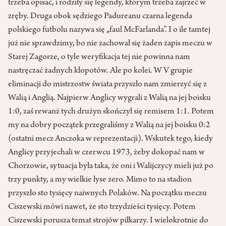
trzeba opisać, i rodziły się legendy, którym trzeba zajrzeć w
zręby. Druga obok sędziego Padureanu czarna legenda
polskiego futbolu nazywa się „faul McFarlanda”. I o ile tamtej
już nie sprawdzimy, bo nie zachował się żaden zapis meczu w
Starej Zagorze, o tyle weryfikacja tej nie powinna nam
nastręczać żadnych kłopotów. Ale po kolei. W V grupie
eliminacji do mistrzostw świata przyszło nam zmierzyć się z
Walią i Anglią. Najpierw Anglicy wygrali z Walią na jej boisku
1:0, zaś rewanż tych drużyn skończył się remisem 1:1. Potem
my na dobry początek przegraliśmy z Walią na jej boisku 0:2
(ostatni mecz Anczoka w reprezentacji). Wskutek tego, kiedy
Anglicy przyjechali w czerwcu 1973, żeby dokopać nam w
Chorzowie, sytuacja była taka, że oni i Walijczycy mieli już po
trzy punkty, a my wielkie łyse zero. Mimo to na stadion
przyszło sto tysięcy naiwnych Polaków. Na początku meczu
Ciszewski mówi nawet, że sto trzydzieści tysięcy. Potem
Ciszewski porusza temat strojów piłkarzy. I wielokrotnie do