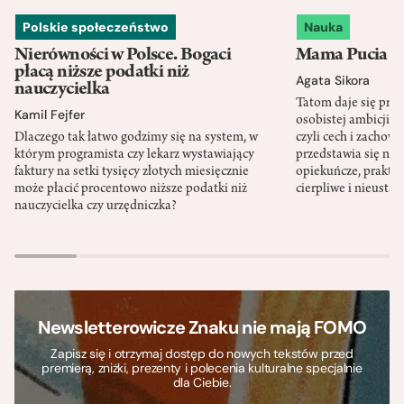
Polskie społeczeństwo
Nauka
Nierówności w Polsce. Bogaci
Mama Pucia się
płacą niższe podatki niż
Agata Sikora
nauczycielka
Tatom daje się pra
Kamil Fejfer
osobistej ambicji, 
Dlaczego tak łatwo godzimy się na system, w
czyli cech i zachow
którym programista czy lekarz wystawiający
przedstawia się nat
faktury na setki tysięcy złotych miesięcznie
opiekuńcze, praktyc
może płacić procentowo niższe podatki niż
cierpliwe i nieusta
nauczycielka czy urzędniczka?
Newsletterowicze Znaku nie mają FOMO
Zapisz się i otrzymaj dostęp do nowych tekstów przed
premierą, zniżki, prezenty i polecenia kulturalne specjalnie
dla Ciebie.