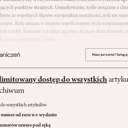
ających punktów skrajnych. Umiarkowanie, ściśle związane z chrz
ednym ze wspólnych filarów europejskiej moralności, jeśli nie na
tarszym. Rolę umiaru w naszym współczesnym życiu rozpoznajemy
ych źródeł. Sumienie tak jakoś zgrabnie się nam ukształtowało, 
skrajności sygnalizuje zwykle…
raniczeń
Masz już konto? Zaloguj
limitowany dostęp do wszystkich
artyku
rchiwum
 do wszystkich artykułów
numer od razu w e-wydaniu
umerów zawsze pod ręką