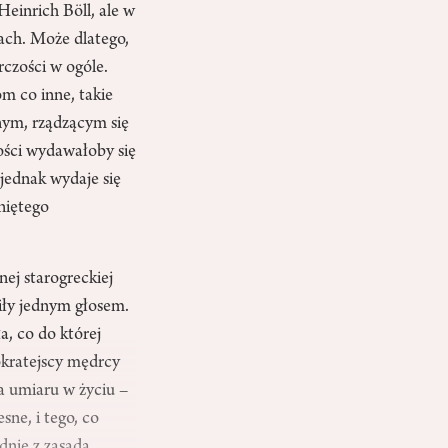
Heinrich Böll, ale w
łach. Może dlatego,
rczości w ogóle.
m co inne, takie
nym, rządzącym się
zości wydawałoby się
jednak wydaje się
iniętego
ej starogreckiej
iły jednym głosem.
a, co do której
sokratejscy mędrcy
a umiaru w życiu –
ne, i tego, co
dnie z zasadą