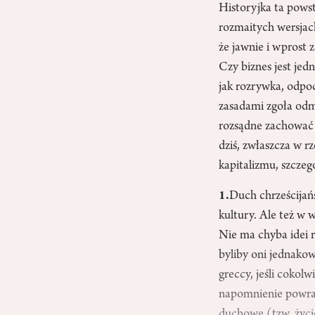
Historyjka ta powst
rozmaitych wersjach
że jawnie i wprost 
Czy biznes jest je
jak rozrywka, odpo
zasadami zgoła odmi
rozsądne zachować 
dziś, zwłaszcza w r
kapitalizmu, szcze
1.
Duch chrześcijańs
kultury. Ale też w
Nie ma chyba idei r
byliby oni jednakow
greccy, jeśli coko
napomnienie powraca
duchowe (tzw. życie