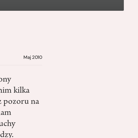
Maj 2010
rony
nim kilka
z pozoru na
 nam
ruchy
dzy.