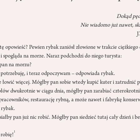
Dokąd pędz
Nie wiadomo już nawet, ską
J
ę opowieść? Pewien rybak zaniósł złowione w trakcie ciężkiego 
y i spogląda na morze. Naraz podchodzi do niego turysta:
t pan na morzu?
le potrzebuję, i teraz odpoczywam – odpowiada rybak.
e łowić więcej. Mógłby pan sobie wtedy kupić kuter i zatrudnić
łów dwukrotnie w ciągu dnia, mógłby pan zarabiać czterokrotn
pracowników, restaurację rybną, a może nawet i fabrykę konser
 rybak.
ałby pan już nic robić. Mógłby pan siedzieć tutaj cały dzień i 
1
 robię!