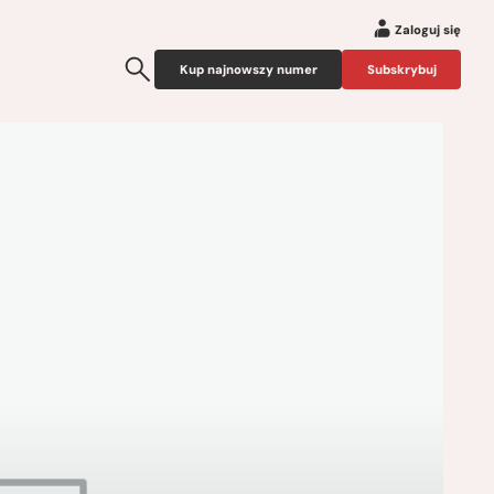
Zaloguj się
Kup najnowszy numer
Subskrybuj