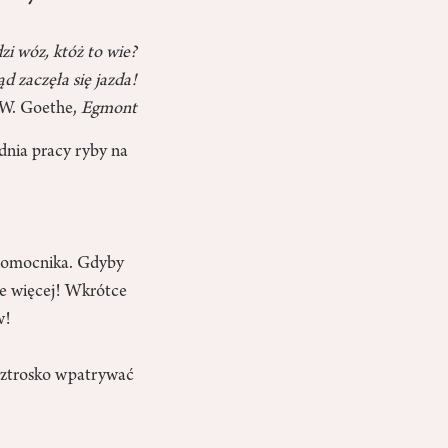
i wóz, któż to wie?
d zaczęła się jazda!
.W. Goethe,
Egmont
dnia pracy ryby na
 pomocnika. Gdyby
ie więcej! Wkrótce
w!
beztrosko wpatrywać