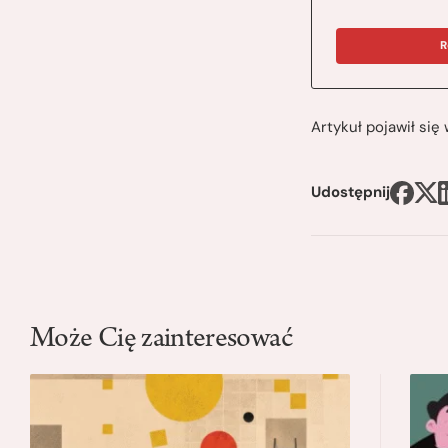
R
Artykuł pojawił si
Udostępnij
Może Cię zainteresować