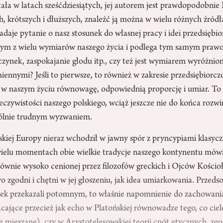
ała w latach sześćdziesiątych, jej autorem jest prawdopodobnie 
, krótszych i dłuższych, znaleźć ją można w wielu różnych źród
zadaje pytanie o nasz stosunek do własnej pracy i idei przedsiębio
dnym z wielu wymiarów naszego życia i podlega tym samym prawo
czynek, zaspokajanie głodu itp., czy też jest wymiarem wyróżnio
ennymi? Jeśli to pierwsze, to również w zakresie przedsiębiorc
w naszym życiu równowagę, odpowiednią proporcję i umiar. To 
zeczywistości naszego polskiego, wciąż jeszcze nie do końca rozw
gólnie trudnym wyzwaniem.
kiej Europy nieraz wchodził w jawny spór z pryncypiami klasyczn
 wielu momentach obie wielkie tradycje naszego kontynentu mów
ównie wysoko cenionej przez filozofów greckich i Ojców Kościoł
o zgodni i chętni w jej głoszeniu, jak idea umiarkowania. Przed
lwiek przekazali potomnym, to właśnie napomnienie do zachowani
jące przecież jak echo w Platońskiej równowadze tego, co cieles
 mieszane), czy w Arystotelesowskiej teorii cnót etycznych, zgo