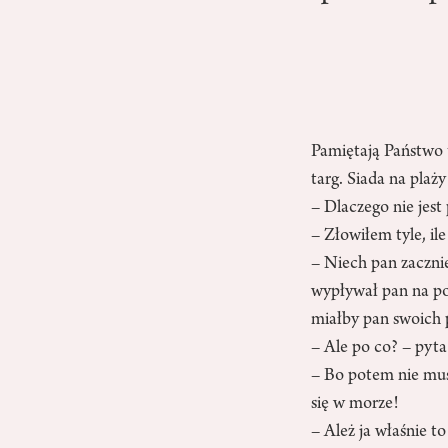
Pamiętają Państwo t
targ. Siada na plaż
– Dlaczego nie jes
– Złowiłem tyle, i
– Niech pan zaczni
wypływał pan na po
miałby pan swoich 
– Ale po co? – pyta
– Bo potem nie musi
się w morze!
– Ależ ja właśnie to