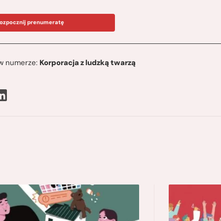
ozpocznij prenumeratę
ę w numerze:
Korporacja z ludzką twarzą