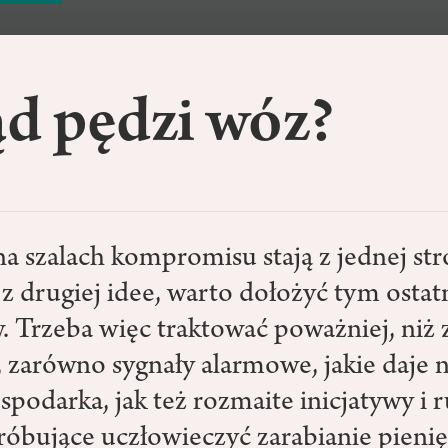
d pędzi wóz?
na szalach kompromisu stają z jednej st
 z drugiej idee, warto dołożyć tym ostat
 Trzeba więc traktować poważniej, niż 
ą, zarówno sygnały alarmowe, jakie daje
podarka, jak też rozmaite inicjatywy i 
róbujące uczłowieczyć zarabianie pienię