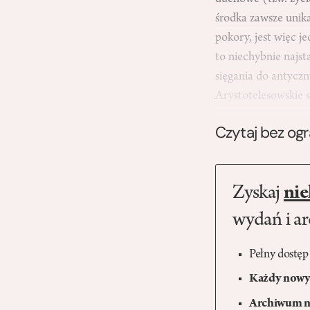
środka zawsze unik
pokory, jest więc j
to niechybnie najs
sięgania do antyczn
Arystotelesowskie 
Czytaj bez og
Zyskaj
nie
wydań i a
Pełny dostęp
Każdy nowy 
Archiwum n