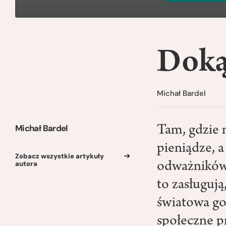
Doką
Michał Bardel
Michał Bardel
Tam, gdzie 
pieniądze, a
Zobacz wszystkie artykuły
autora
odważników.
to zasługuj
światowa gos
społeczne p