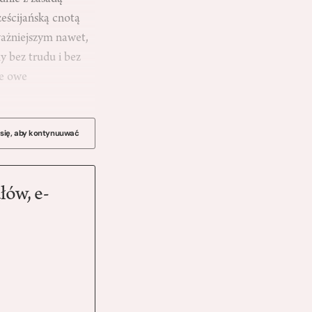
eścijańską cnotą
jważniejszym nawet,
 bez trudu i bez
że owe
 się, aby kontynuuwać
łów, e-