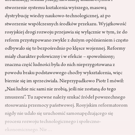
urbanizację, sekularyzację, likwidację analfabetyzmu i
stworzenie systemu kształcenia wyższego, masową
dystrybucję wiedzy naukowo-technologicznej, aż po
stworzenie współczesnych środków przekazu. Wyjątkowość
rosyjskiej drogi rozwoju przejawia się wyłącznie w tym, że do
reform przystępowano zwykle z dużym opóźnieniem i często
odbywało się to bezpośrednio po klęsce wojennej. Reformy
miały charakter połowiczny i w efekcie – spowolniony;
znaczna część ludności była do nich nieprzygotowana z
powodu braku podstawowego choćby wykształcenia, więc
biernie się im sprzeciwiała. Nieprzypadkowo Piotr I mówił:
„Nasi ludzie nic sami nie zrobią, jeśli nie zostaną do tego
zmuszeni”. Tu zapewne należy szukać źródeł powszechnego
stosowania przemocy państwowej. Rosyjskim reformatorom
nigdy nie udało się uruchomić samonapędzającego się
procesu rozwoju technologicznego i społeczno-
ekonomicznego. Nie…