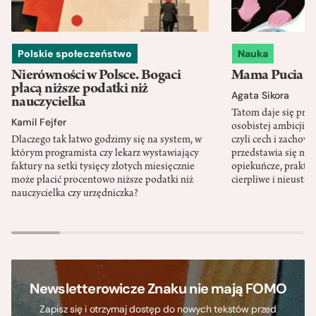
Polskie społeczeństwo
Nauka
Nierówności w Polsce. Bogaci
Mama Pucia się
płacą niższe podatki niż
Agata Sikora
nauczycielka
Tatom daje się pra
Kamil Fejfer
osobistej ambicji, 
Dlaczego tak łatwo godzimy się na system, w
czyli cech i zachow
którym programista czy lekarz wystawiający
przedstawia się nat
faktury na setki tysięcy złotych miesięcznie
opiekuńcze, praktyc
może płacić procentowo niższe podatki niż
cierpliwe i nieusta
nauczycielka czy urzędniczka?
Newsletterowicze Znaku nie mają FOMO
Zapisz się i otrzymaj dostęp do nowych tekstów przed