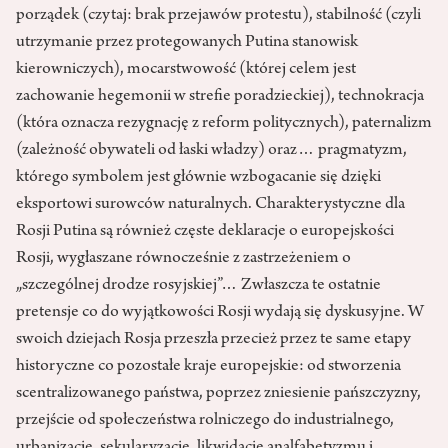
porządek (czytaj: brak przejawów protestu), stabilność (czyli
utrzymanie przez protegowanych Putina stanowisk
kierowniczych), mocarstwowość (której celem jest
zachowanie hegemonii w strefie poradzieckiej), technokracja
(która oznacza rezygnację z reform politycznych), paternalizm
(zależność obywateli od łaski władzy) oraz… pragmatyzm,
którego symbolem jest głównie wzbogacanie się dzięki
eksportowi surowców naturalnych. Charakterystyczne dla
Rosji Putina są również częste deklaracje o europejskości
Rosji, wygłaszane równocześnie z zastrzeżeniem o
„szczególnej drodze rosyjskiej”… Zwłaszcza te ostatnie
pretensje co do wyjątkowości Rosji wydają się dyskusyjne. W
swoich dziejach Rosja przeszła przecież przez te same etapy
historyczne co pozostałe kraje europejskie: od stworzenia
scentralizowanego państwa, poprzez zniesienie pańszczyzny,
przejście od społeczeństwa rolniczego do industrialnego,