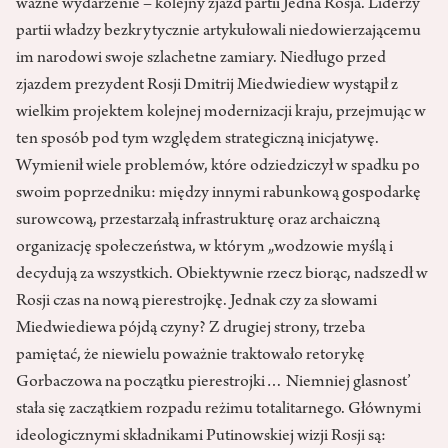
ważne wydarzenie – kolejny zjazd partii Jedna Rosja. Liderzy
partii władzy bezkrytycznie artykułowali niedowierzającemu
im narodowi swoje szlachetne zamiary. Niedługo przed
zjazdem prezydent Rosji Dmitrij Miedwiediew wystąpił z
wielkim projektem kolejnej modernizacji kraju, przejmując w
ten sposób pod tym względem strategiczną inicjatywę.
Wymienił wiele problemów, które odziedziczył w spadku po
swoim poprzedniku: między innymi rabunkową gospodarkę
surowcową, przestarzałą infrastrukturę oraz archaiczną
organizację społeczeństwa, w którym „wodzowie myślą i
decydują za wszystkich. Obiektywnie rzecz biorąc, nadszedł w
Rosji czas na nową pierestrojkę. Jednak czy za słowami
Miedwiediewa pójdą czyny? Z drugiej strony, trzeba
pamiętać, że niewielu poważnie traktowało retorykę
Gorbaczowa na początku pierestrojki… Niemniej glasnost’
stała się zaczątkiem rozpadu reżimu totalitarnego. Głównymi
ideologicznymi składnikami Putinowskiej wizji Rosji są: