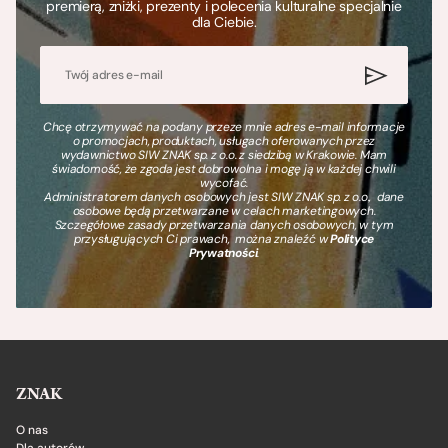
premierą, zniżki, prezenty i polecenia kulturalne specjalnie
dla Ciebie.
Chcę otrzymywać na podany przeze mnie adres e-mail informacje
o promocjach, produktach, usługach oferowanych przez
wydawnictwo SIW ZNAK sp. z o.o. z siedzibą w Krakowie. Mam
świadomość, że zgoda jest dobrowolna i mogę ją w każdej chwili
wycofać.
Administratorem danych osobowych jest SIW ZNAK sp. z o.o., dane
osobowe będą przetwarzane w celach marketingowych.
Szczegółowe zasady przetwarzania danych osobowych, w tym
przysługujących Ci prawach, można znaleźć w
Polityce
Prywatności
.
ZNAK
O nas
Dla autorów