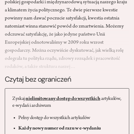
polskiej gospodarki i międzynarodową sytuacją naszego kraju
a klimatem życia politycznego. Te dwie pierwsze kwestie
powinny nam dawać poczucie satysfakcji, kwestia ostatnia
natomiast winna stanowić powód do zmartwienia. Możemy
odczuwać satysfakcję, że jako jedyne państwo Unii
Europejskiej odnotowaliśmy w 2009 roku wzrost
gospodarczy. Można oczywiście dyskutować, jak wielką rolę
odegrała tu polityka rządu, zdrowy rozsądek i pracowitość
rodaków, a także struktura naszej…
Czytaj bez ograniczeń
Zyskaj
nielimitowany dostęp do wszystkich
artykułów,
e-wydań i archiwum
Pełny dostęp do wszystkich artykułów
Każdy nowy numer od razu w e-wydaniu