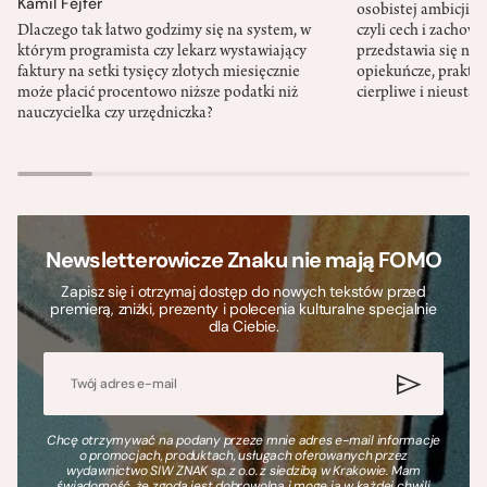
Kamil Fejfer
osobistej ambicji, 
Dlaczego tak łatwo godzimy się na system, w
czyli cech i zachow
którym programista czy lekarz wystawiający
przedstawia się nat
faktury na setki tysięcy złotych miesięcznie
opiekuńcze, praktyc
może płacić procentowo niższe podatki niż
cierpliwe i nieusta
nauczycielka czy urzędniczka?
Newsletterowicze Znaku nie mają FOMO
Zapisz się i otrzymaj dostęp do nowych tekstów przed
premierą, zniżki, prezenty i polecenia kulturalne specjalnie
dla Ciebie.
Chcę otrzymywać na podany przeze mnie adres e-mail informacje
o promocjach, produktach, usługach oferowanych przez
wydawnictwo SIW ZNAK sp. z o.o. z siedzibą w Krakowie. Mam
świadomość, że zgoda jest dobrowolna i mogę ją w każdej chwili