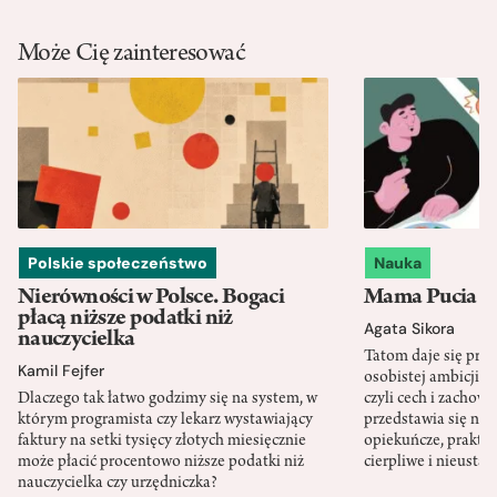
Może Cię zainteresować
Polskie społeczeństwo
Nauka
Nierówności w Polsce. Bogaci
Mama Pucia się
płacą niższe podatki niż
Agata Sikora
nauczycielka
Tatom daje się pra
Kamil Fejfer
osobistej ambicji, 
Dlaczego tak łatwo godzimy się na system, w
czyli cech i zachow
którym programista czy lekarz wystawiający
przedstawia się nat
faktury na setki tysięcy złotych miesięcznie
opiekuńcze, praktyc
może płacić procentowo niższe podatki niż
cierpliwe i nieusta
nauczycielka czy urzędniczka?