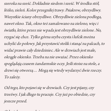
szeroka na sześć. Dokładnie siedem i sześć. W środku stół,
łóżko, zieleń. Kolor przegniłej trawy. Psiakrew, obrzydliwy.
Wszystkie ściany obrzydliwe. Obrzydliwie zielona podłoga,
nawet okno. Tak, okno też zamalowano na zielono, więc i
światło, które przez nie wpada jest obrzydliwie zielone. No,
rzygać się chce. Tylko górna szyba czysta i lufcik można
uchylić do połowy. Jak przystawić stolik i stanąć na palcach, to
widać prawie cały dziedziniec. Ale w drzwiach jest małe,
okrągłe okienko. Trzeba na nie uważać. Przez okienko
spoglądają czasem żandarmskie oczy. Jeśli stoisz na stole, a
drzwi się otworzą… Mogą się wtedy wydarzyć dwie rzeczy.
To zależy.
Od tego, kto pojawi się w drzwiach. Czy jest pijany, czy
trzeźwy. I jak długo tu pracuje. Czy już po obiedzie, czy
jeszcze przed.