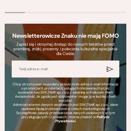
Newsletterowicze Znaku nie mają FOMO
Zapisz się i otrzymaj dostęp do nowych tekstów przed
premierą, zniżki, prezenty i polecenia kulturalne specjalnie
dla Ciebie.
Chcę otrzymywać na podany przeze mnie adres e-mail informacje
o promocjach, produktach, usługach oferowanych przez
wydawnictwo SIW ZNAK sp. z o.o. z siedzibą w Krakowie. Mam
świadomość, że zgoda jest dobrowolna i mogę ją w każdej chwili
wycofać.
Administratorem danych osobowych jest SIW ZNAK sp. z o.o., dane
osobowe będą przetwarzane w celach marketingowych.
Szczegółowe zasady przetwarzania danych osobowych, w tym
przysługujących Ci prawach, można znaleźć w
Polityce
Prywatności
.