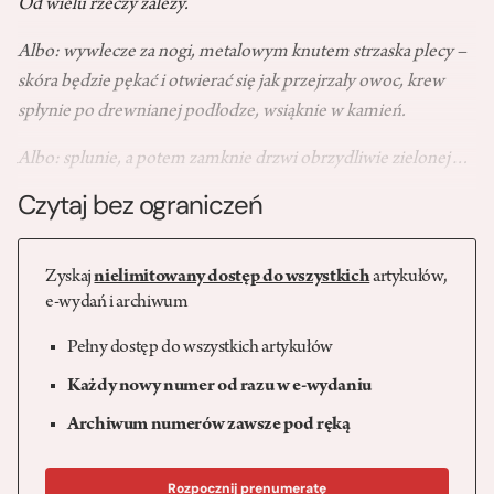
Od wielu rzeczy zależy.
Albo: wywlecze za nogi, metalowym knutem strzaska plecy –
skóra będzie pękać i otwierać się jak przejrzały owoc, krew
spłynie po drewnianej podłodze, wsiąknie w kamień.
Albo: splunie, a potem zamknie drzwi obrzydliwie zielonej…
Czytaj bez ograniczeń
Zyskaj
nielimitowany dostęp do wszystkich
artykułów,
e-wydań i archiwum
Pełny dostęp do wszystkich artykułów
Każdy nowy numer od razu w e-wydaniu
Archiwum numerów zawsze pod ręką
Rozpocznij prenumeratę