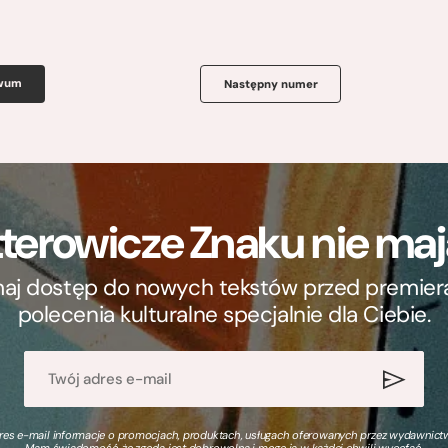
iwum
Następny numer
terowicze Znaku nie m
ymaj dostęp do nowych tekstów przed premierą, 
polecenia kulturalne specjalnie dla Ciebie.
s e-mail informacje o promocjach, produktach, usługach oferowanych przez wydawnictwo