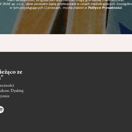
Mam świadomość, że zgoda jest dobrowolna i mogę ją w każdej chwili wycofać.
 ZNAK sp. z o.o., dane osobowe będą przetwarzane w celach marketingowych. Szczegół
w tym przysługujących Ci prawach, można znaleźć w
Polityce Prywatności
.
ieżąco ze
m”
eczności
nikow. Dysktuj
gronie