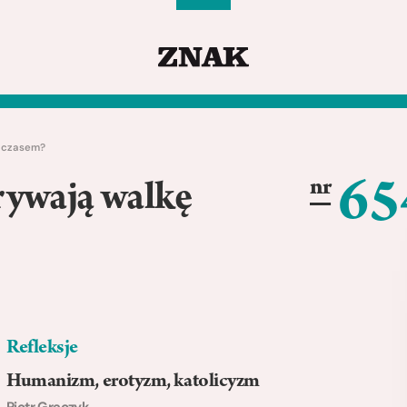
z czasem?
65
nr
rywają walkę
Refleksje
Humanizm, erotyzm, katolicyzm
Piotr Graczyk