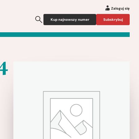
Zaloguj się
Kup najnowszy numer
Subskrybuj
4