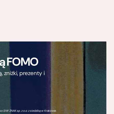
ają FOMO
zniżki, prezenty i
 SIW ZNAK sp. z o.o. z siedzibą w Krakowie.