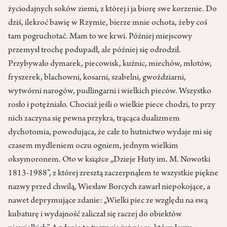
życiodajnych soków ziemi, z której i ja biorę swe korzenie. Do
dziś, ilekroć bawię w Rzymie, bierze mnie ochota, żeby coś
tam pogruchotać. Mam to we krwi. Później miejscowy
przemysł trochę podupadł, ale później się odrodził.
Przybywało dymarek, piecowisk, kuźnic, miechów, młotów,
fryszerek, blachowni, kosarni, szabelni, gwoździarni,
wytwórni narogów, pudlingarni i wielkich pieców. Wszystko
rosło i potężniało. Chociaż jeśli o wielkie piece chodzi, to przy
nich zaczyna się pewna przykra, trącąca dualizmem
dychotomia, powodująca, że całe to hutnictwo wydaje mi się
czasem mydleniem oczu ogniem, jednym wielkim
oksymoronem. Oto w książce „Dzieje Huty im. M. Nowotki
1813-1988”, z której zresztą zaczerpnąłem te wszystkie piękne
nazwy przed chwilą, Wiesław Borcych zawarł niepokojące, a
nawet deprymujące zdanie: „Wielki piec ze względu na swą
kubaturę i wydajność zaliczał się raczej do obiektów