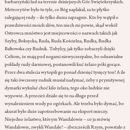
barbarzyński lud na terenie dzisiejszych Gór Świętokrzyskich.
Meteorytów było tu tyle, co Bóg napłakał, za to płytko
zalegającej rudy – ile tylko dusza zapragnie. Kto by wątpił o
prawdziwości moich słów, ten niech mi powie, skąd wokół
Ostrowca mnóstwo jest miejscowości o nazwach takich jak
Szyby, Boksycka, Ruda, Ruda Kościelna, Rudka, Rudka
Bałtowska czy Rudnik. Tubylcy, jak tylko zobaczyli dzięki
Celtom, że mają pod nogami niewyczerpalne, bo odnawialne
pokłady rudy darniowej, postanowili kuć żelazo póki gorące.
Przez dwa stulecia wytopili go ponad dziesięć tysięcy ton! A ile
się taki ówczesny rudnik musiał nadymać, żeby z prymitywnej
dymarki wykulać choć kilo żelaza, tego oko ludzkie nie
wypowie. A przecież działo się to na długo przed
wynalezieniem wody po ogórkach. Ale trzeba było dymać, bo
akurat było duże zapotrzebowanie na eksport mieczy.
Niejedno żelastwo, którym Wandalowie – co ja mówię
Wandalowie, zwykli Wandale! – zbezcześcili Rzym, powstało z