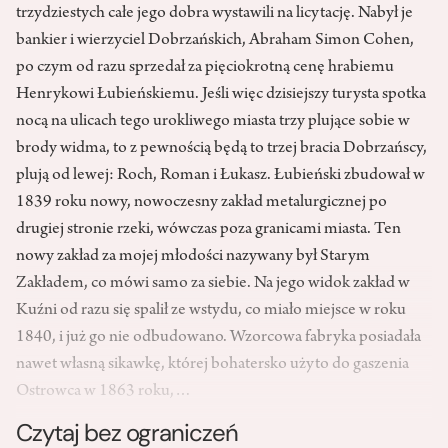
trzydziestych całe jego dobra wystawili na licytację. Nabył je
bankier i wierzyciel Dobrzańskich, Abraham Simon Cohen,
po czym od razu sprzedał za pięciokrotną cenę hrabiemu
Henrykowi Łubieńskiemu. Jeśli więc dzisiejszy turysta spotka
nocą na ulicach tego urokliwego miasta trzy plujące sobie w
brody widma, to z pewnością będą to trzej bracia Dobrzańscy,
plują od lewej: Roch, Roman i Łukasz. Łubieński zbudował w
1839 roku nowy, nowoczesny zakład metalurgicznej po
drugiej stronie rzeki, wówczas poza granicami miasta. Ten
nowy zakład za mojej młodości nazywany był Starym
Zakładem, co mówi samo za siebie. Na jego widok zakład w
Kuźni od razu się spalił ze wstydu, co miało miejsce w roku
1840, i już go nie odbudowano. Wzorcowa fabryka posiadała
nawet własną sikawkę, której bohatersko użyto do gaszenia
Ostrowca w 1863 roku,…
Czytaj bez ograniczeń