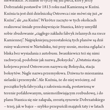
niewielkich”. A zdanie to tyczy się już pieca, który Jerzy
Dobrzański postawił w 1813 roku nad Kamienną w Kuźni.
Kuźnia ta jest dziś dzielniczką Ostrowca i nie mówi się już „w
Kuźni”, ale „na Kuźni”. Wkrótce zaczęto w tych okolicach
realizować śmiałe przedsięwzięcie Staszica, który umyślił
sobie zbudowanie „ciągłego zakładu fabryk żelaznych na rzece
Kamiennej”. Najpiękniejszą pozostałością tych planów są dziś
ruiny walcowni w Nietulisku, tuż przy szosie, można oglądać z
bliska bez wysiadania z autobusu. Iwaszkiewicz też się nimi
zachwycał, podobnie jak nazwą „Boksycka”: „Ostatnia stacja
kolejowa przed Ostrowcem nazywa się Boksycka, stacja
boksytów. Nagle nazwa przemysłowa. Dziwna to mieszanina
sielanki i przemysłu”. Ale Kuźnia, że do niej wrócimy, od
początku była fabryczką z założenia małą, postawioną w
terenie pofałdowanym, uniemożliwiającym rozbudowę, i do
planu Staszica się nie załapała, zresztą synowie Dobrzańskiego
– trzej, jak w bajce – szybko przepuścili majątek taty i w latach