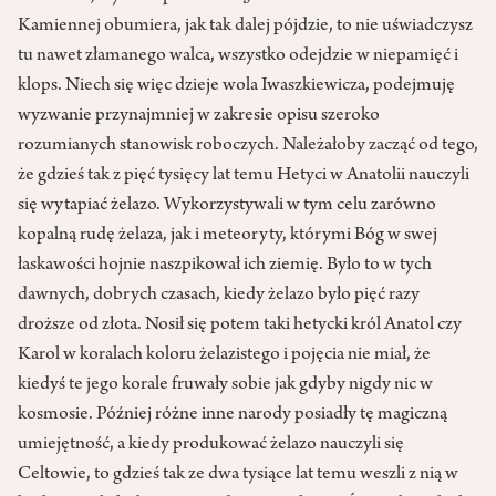
Kamiennej obumiera, jak tak dalej pójdzie, to nie uświadczysz
tu nawet złamanego walca, wszystko odejdzie w niepamięć i
klops. Niech się więc dzieje wola Iwaszkiewicza, podejmuję
wyzwanie przynajmniej w zakresie opisu szeroko
rozumianych stanowisk roboczych. Należałoby zacząć od tego,
że gdzieś tak z pięć tysięcy lat temu Hetyci w Anatolii nauczyli
się wytapiać żelazo. Wykorzystywali w tym celu zarówno
kopalną rudę żelaza, jak i meteoryty, którymi Bóg w swej
łaskawości hojnie naszpikował ich ziemię. Było to w tych
dawnych, dobrych czasach, kiedy żelazo było pięć razy
droższe od złota. Nosił się potem taki hetycki król Anatol czy
Karol w koralach koloru żelazistego i pojęcia nie miał, że
kiedyś te jego korale fruwały sobie jak gdyby nigdy nic w
kosmosie. Później różne inne narody posiadły tę magiczną
umiejętność, a kiedy produkować żelazo nauczyli się
Celtowie, to gdzieś tak ze dwa tysiące lat temu weszli z nią w