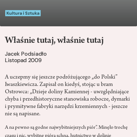
Kultura i Sztuka
Właśnie tutaj, właśnie tutaj
Jacek Podsiadło
Listopad 2009
A uczepmy się jeszcze podróżującego „do Polski”
Iwaszkiewicza. Zapisał on kiedyś, stojąc u bram
Ostrowca: „Dzieje doliny Kamiennej - uwzględniające
chyba i przedhistoryczne stanowiska robocze, dymarki
i prymitywne fabryki narzędzi krzemiennych - jeszcze
nie są napisane.
A na pewno są godne najwybitniejszych piór”. Minęło trochę
czasu i nic, wybitne pióra schną, hutnictwo w dolinie