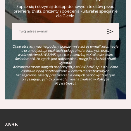
Zapisz się i otrzymaj dostęp do nowych tekstów przed
premierą, zniżki, prezenty i polecenia kulturalne specjalnie
dla Ciebie.
Chcę otrzymywać na podany przeze mnie adres e-mail informacje
o promocjach, produktach, usługach oferowanych przez
wydawnictwo SIW ZNAK sp. z o.o. z siedzibą w Krakowie. Mam
świadomość, że zgoda jest dobrowolna i mogę ją w każdej chwili
wycofać.
Administratorem danych osobowych jest SIW ZNAK sp. z o.o., dane
osobowe będą przetwarzane w celach marketingowych.
Szczegółowe zasady przetwarzania danych osobowych, w tym
przysługujących Ci prawach, można znaleźć w
Polityce
Prywatności
.
ZNAK