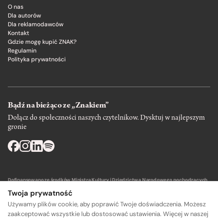
O nas
Dla autorów
Dla reklamodawców
Kontakt
Gdzie mogę kupić ZNAK?
Regulamin
Polityka prywatności
Bądź na bieżąco ze „Znakiem”
Dołącz do społeczności naszych czytelnikow. Dysktuj w najlepszym
gronie
Dofinansowano ze środków Ministra Kultury i Dziedzictwa Narodowego pochodzących
z Funduszu Promocji Kultury – państwowego funduszu celowego.
Twoja prywatność
Używamy plików cookie, aby poprawić Twoje doświadczenia. Możesz
zaakceptować wszystkie lub dostosować ustawienia. Więcej w naszej