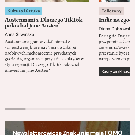
Kultura i Sztuka
Felietony
Austenmania. Dlaczego TikTok
Indie na zgod
pokochał Jane Austen
Diana Dąbrowska
Anna Śliwińska
Pociąg do Darjeeli
Austenmania graniczy dziś niemal z
przypomina, że po
szaleństwem, które nakłania do zakupu
zmienić człowieka d
osobliwych, niekoniecznie przydatnych
przestanie być sta
gadżetów, organizacji przyjęć i cosplayów w
narcystycznym pro
stylu regencji. Dlaczego TikTok pokochał
uniwersum Jane Austen?
Kadry znaki szcze
Newsletterowicze Znaku nie mają FOMO