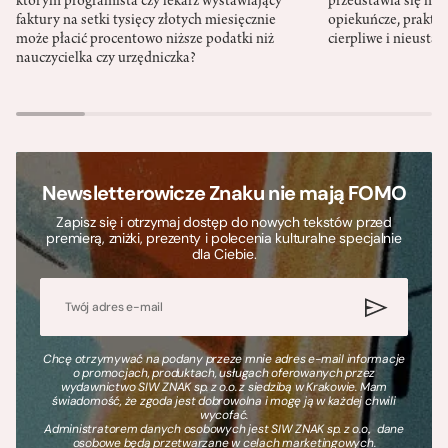
którym programista czy lekarz wystawiający
przedstawia się nat
faktury na setki tysięcy złotych miesięcznie
opiekuńcze, praktyc
może płacić procentowo niższe podatki niż
cierpliwe i nieusta
nauczycielka czy urzędniczka?
Newsletterowicze Znaku nie mają FOMO
Zapisz się i otrzymaj dostęp do nowych tekstów przed
premierą, zniżki, prezenty i polecenia kulturalne specjalnie
dla Ciebie.
Chcę otrzymywać na podany przeze mnie adres e-mail informacje
o promocjach, produktach, usługach oferowanych przez
wydawnictwo SIW ZNAK sp. z o.o. z siedzibą w Krakowie. Mam
świadomość, że zgoda jest dobrowolna i mogę ją w każdej chwili
wycofać.
Administratorem danych osobowych jest SIW ZNAK sp. z o.o., dane
osobowe będą przetwarzane w celach marketingowych.