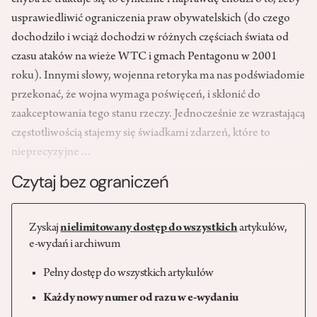
chyba że traktuje się to cynicznie i naprawdę chodzi o to, żeby
usprawiedliwić ograniczenia praw obywatelskich (do czego
dochodziło i wciąż dochodzi w różnych częściach świata od
czasu ataków na wieże WTC i gmach Pentagonu w 2001
roku). Innymi słowy, wojenna retoryka ma nas podświadomie
przekonać, że wojna wymaga poświęceń, i skłonić do
zaakceptowania tego stanu rzeczy. Jednocześnie ze wzrastającą
częstotliwością stajemy się świadkami zdarzeń, które to
nieprecyzyjne…
Czytaj bez ograniczeń
Zyskaj
nielimitowany dostęp do wszystkich
artykułów,
e-wydań i archiwum
Pełny dostęp do wszystkich artykułów
Każdy nowy numer od razu w e-wydaniu