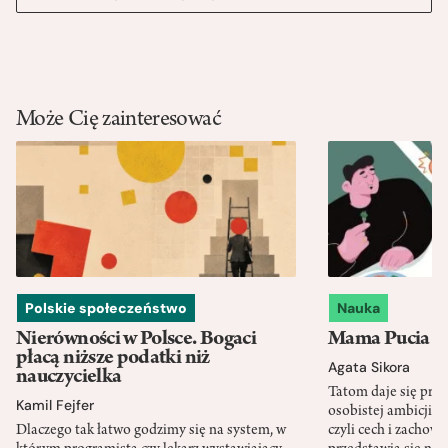
Może Cię zainteresować
Polskie społeczeństwo
Nauka
Nierówności w Polsce. Bogaci
Mama Pucia się
płacą niższe podatki niż
Agata Sikora
nauczycielka
Tatom daje się pra
Kamil Fejfer
osobistej ambicji, 
Dlaczego tak łatwo godzimy się na system, w
czyli cech i zachow