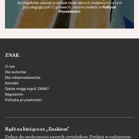
Szczegółowe zasady przetwarzania danych osobowych, w tym
przysługujących Ci prawach, można znaleźć w
Polityce
Prywatności
.
ZNAK
O nas
Dla autorów
Dla reklamodawców
Kontakt
Gdzie mogę kupić ZNAK?
Regulamin
Polityka prywatności
Bądź na bieżąco ze „Znakiem”
Dołącz do społeczności naszych czytelnikow. Dysktuj w najlepszym