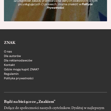
Szczegółowe zasady przetwarzania danych osobowych, w tym
przysługujących Ci prawach, można znaleźć w
Polityce
Prywatności
.
ZNAK
O nas
Dla autorów
Dla reklamodawców
Kontakt
Gdzie mogę kupić ZNAK?
Regulamin
Polityka prywatności
Bądź na bieżąco ze „Znakiem”
Dołącz do społeczności naszych czytelnikow. Dysktuj w najlepszym