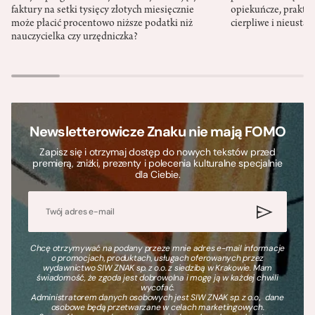
faktury na setki tysięcy złotych miesięcznie
opiekuńcze, praktyc
może płacić procentowo niższe podatki niż
cierpliwe i nieusta
nauczycielka czy urzędniczka?
Newsletterowicze Znaku nie mają FOMO
Zapisz się i otrzymaj dostęp do nowych tekstów przed
premierą, zniżki, prezenty i polecenia kulturalne specjalnie
dla Ciebie.
Chcę otrzymywać na podany przeze mnie adres e-mail informacje
o promocjach, produktach, usługach oferowanych przez
wydawnictwo SIW ZNAK sp. z o.o. z siedzibą w Krakowie. Mam
świadomość, że zgoda jest dobrowolna i mogę ją w każdej chwili
wycofać.
Administratorem danych osobowych jest SIW ZNAK sp. z o.o., dane
osobowe będą przetwarzane w celach marketingowych.