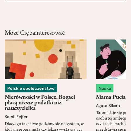
Może Cię zainteresować
Polskie społeczeństwo
Nauka
Nierówności w Polsce. Bogaci
Mama Pucia się
płacą niższe podatki niż
Agata Sikora
nauczycielka
Tatom daje się pra
Kamil Fejfer
osobistej ambicji, 
Dlaczego tak łatwo godzimy się na system, w
czyli cech i zachow
którym programista czy lekarz wystawiający
przedstawia się nat