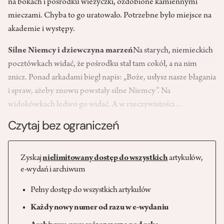
na bokach i pośrodku wieżyczki, ozdobione kamiennymi
mieczami. Chyba to go uratowało. Potrzebne było miejsce na
akademie i występy.
Silne Niemcy i dziewczyna marzeń
Na starych, niemieckich
pocztówkach widać, że pośrodku stał tam cokół, a na nim
znicz. Ponad arkadami biegł napis: „Boże, usłysz nasze błagania
i spraw, ażeby znowu powstały silne Niemcy”. Na
widokówkach ledwo go widać. A w rzeczywistości…
Czytaj bez ograniczeń
Zyskaj
nielimitowany dostęp do wszystkich
artykułów,
e-wydań i archiwum
Pełny dostęp do wszystkich artykułów
Każdy nowy numer od razu w e-wydaniu