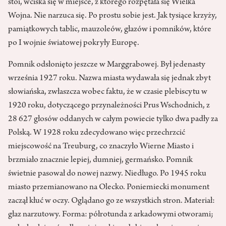
stoi, wciska się w miejsce, z którego rozpętała się Wielka
Wojna. Nie narzuca się. Po prostu sobie jest. Jak tysiące krzyży,
pamiątkowych tablic, mauzoleów, głazów i pomników, które
po I wojnie światowej pokryły Europę.
Pomnik odsłonięto jeszcze w Marggrabowej. Był jedenasty
września 1927 roku. Nazwa miasta wydawała się jednak zbyt
słowiańska, zwłaszcza wobec faktu, że w czasie plebiscytu w
1920 roku, dotyczącego przynależności Prus Wschodnich, z
28 627 głosów oddanych w całym powiecie tylko dwa padły za
Polską. W 1928 roku zdecydowano więc przechrzcić
miejscowość na Treuburg, co znaczyło Wierne Miasto i
brzmiało znacznie lepiej, dumniej, germańsko. Pomnik
świetnie pasował do nowej nazwy. Niedługo. Po 1945 roku
miasto przemianowano na Olecko. Poniemiecki monument
zaczął kłuć w oczy. Oglądano go ze wszystkich stron. Materiał:
głaz narzutowy. Forma: półrotunda z arkadowymi otworami;